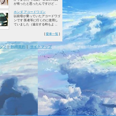
が有ったと思ったんですけど ...
ホンダ アコードワゴン
以前母が乗っていたアコードワゴ
ンです 医者等に行くのに使用し
ていました（遠出する時もよ ...
[
愛車一覧
]
ルプ
｜
利用規約
｜
サイトマップ