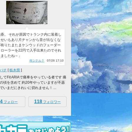
桃香。 それが原因でトランク内に装着し
たせいもあり片チャンから音が出なくな
が有りたまたまケンウッドのフェーダー
トローラーを22円で入手出来たのでそれ
えましたね～」
何シテル？
07/26 17:10
パチ
[
栃木県
]
てFit ARIAで痛車をやっている者です 痛
の頃を含めて 約20年やっていますが不器
でいまだにきれいに切れません！ ...
4
118
フォロー
フォロワー