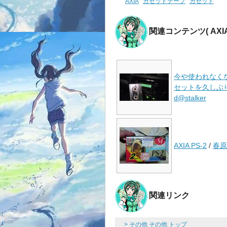
AXIA
カセットテープ
カセット
関連コンテンツ
( A
今や使われなく
セットを久しぶり 
d@stalker
AXIA PS-2
/
春原
関連リンク
> その他 その他 トップ