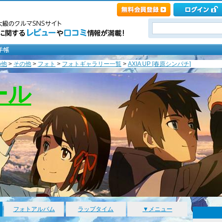
の他
>
その他
>
フォト
>
フォトギャラリー一覧
>
AXIA UP [春原シンパチ]
ール
フォトアルバム
ラップタイム
▼メニュー