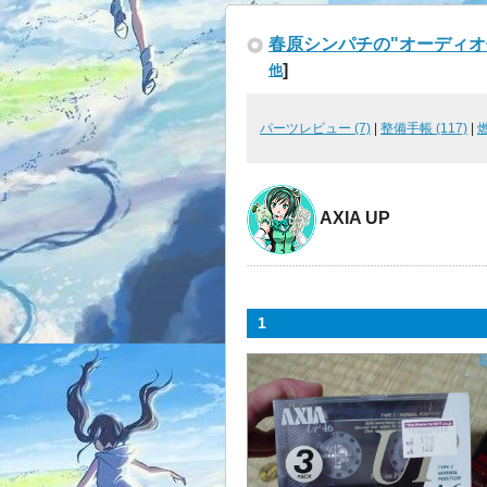
春原シンパチの"オーディオ
]
他
パーツレビュー (7)
|
整備手帳 (117)
|
AXIA UP
1