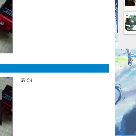
ヘ
裏です