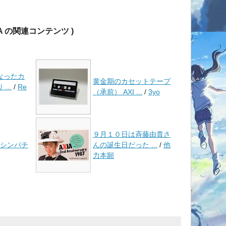
XIA の関連コンテンツ )
なったカ
黄金期のカセットテープ
...
/
Re
（承前） AXI ...
/
3yo
９月１０日は斉藤由貴さ
シンパチ
んの誕生日だった ...
/
他
力本願