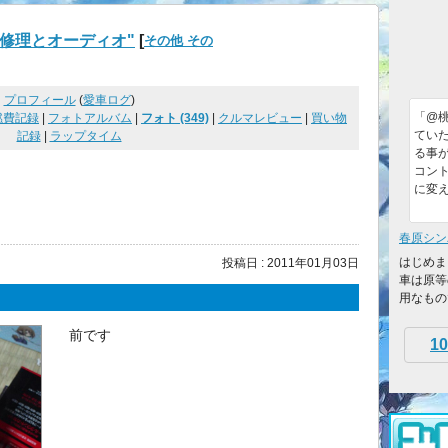
修理とオーディオ"
[
その他 その
プロフィール
(
愛車ログ
)
「@
燃費記録
|
フォトアルバム
|
フォト (349)
|
クルマレビュー
|
買い物
てい
記録
|
ラップタイム
る事
コン
に変
春原シン
はじめまし
投稿日 : 2011年01月03日
車は原等
用なもの
前です
10