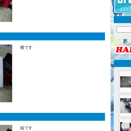
横です
縦です