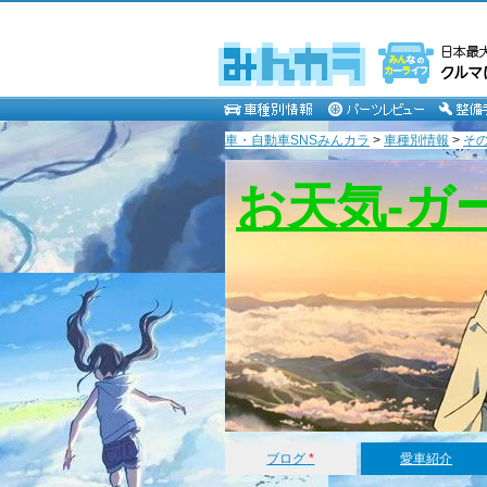
車・自動車SNSみんカラ
>
車種別情報
>
そ
お天気-ガ
ブログ
*
愛車紹介