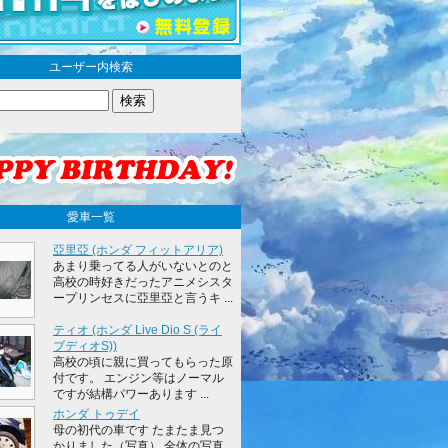
ユーザー内検索
愛車一覧
亞里亞 (ホンダ フィットアリア)
あまり乗ってる人がいないとのと
高校の時好きだったアニメシスタ
ープリンセスに亞里亞と言うキ ...
ティオ (ホンダ Live Dio S (ライ
ブディオS))
高校の頃に親に買ってもらった原
付です。 エンジン等はノーマル
ですが結構パワーあります ...
ホンダ トゥデイ
母の初代の車です たまたま見つ
かりました（写真） 全体の写真