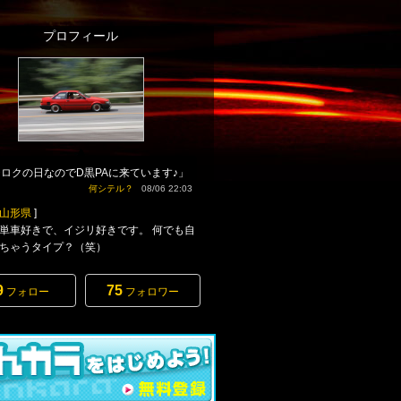
プロフィール
ロクの日なのでD黒PAに来ています♪」
何シテル？
08/06 22:03
山形県
]
単車好きで、イジリ好きです。 何でも自
っちゃうタイプ？（笑）
9
75
フォロー
フォロワー