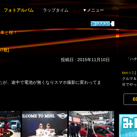
フォトアルバム
ラップタイム
▼メニュー
愛車と桜！
87枚]
「ハチ
投稿日 : 2015年11月10日
ken☆1
[
クルマ＆
たが、途中で電池が無くなりスマホ撮影に変わってま
分でや
6