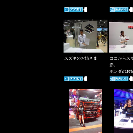
スズキのお姉さま
ココからス
影。
ホンダのお