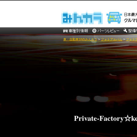
車・自動車SNSみんカラ
>
フォトアルバム
>
フォト
Private-Factory☆