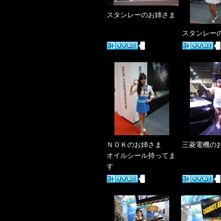
スタンレーのお姉さま
スタンレー
ＮＯＫのお姉さま
三菱電機の
オイルシール持ってま
す