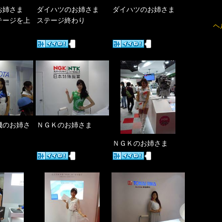
お姉さま
ダイハツのお姉さま
ダイハツのお姉さま
テージを上
ステージ終わり
ヘ
機のお姉さ
ＮＧＫのお姉さま
ＮＧＫのお姉さま