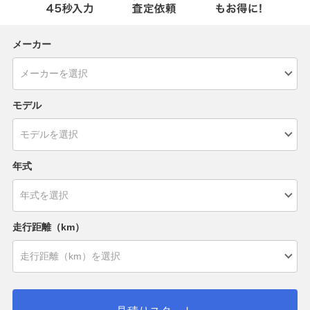
メーカー
モデル
年式
走行距離（km）