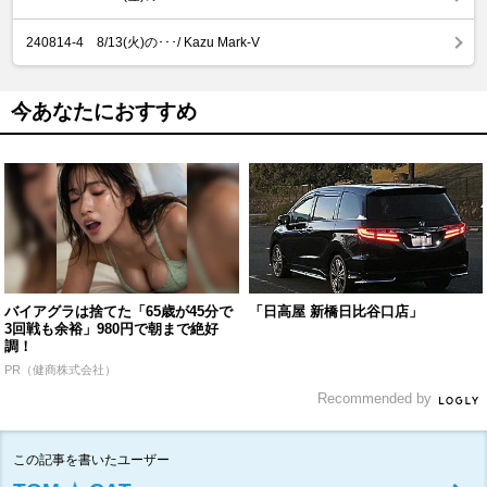
240814-4 8/13(火)の･･･/ Kazu Mark-V
今あなたにおすすめ
バイアグラは捨てた「65歳が45分で
「日高屋 新橋日比谷口店」
3回戦も余裕」980円で朝まで絶好
調！
PR（健商株式会社）
Recommended by
この記事を書いたユーザー