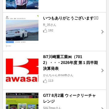
いつもありがとうございます🙇‍♂️
R_35さん
192
8/7川崎重工業㈱（701
2）・・・2026年度 第１四半期
決算発表
かんちゃん＠northさん
113
GT7 8月2週 ウィークリーチャ
レンジ
SALTmscさん