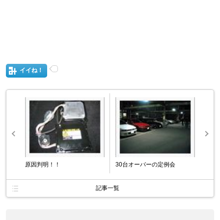
イイね！
原因判明！！
30台オーバーの定例会
記事一覧