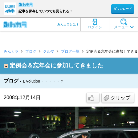
ダウンロード
記事を保存していつでも見られる！
みんカラとは？
ログイン
メニュー
みんカラ
ブログ
クルマ
ブログ一覧
定例会＆忘年会に参加してきました 
定例会＆忘年会に参加してきました
ブログ
Ｅvolution・・・・・？
2008年12月14日
クリップ