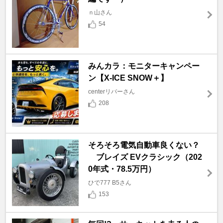
ｎ山さん
54
みんカラ：モニターキャンペー
ン【X-ICE SNOW＋】
centerリバーさん
208
そろそろ電気自動車良くない？
ブレイズ EVクラシック（202
0年式・78.5万円）
ひで777 B5さん
153