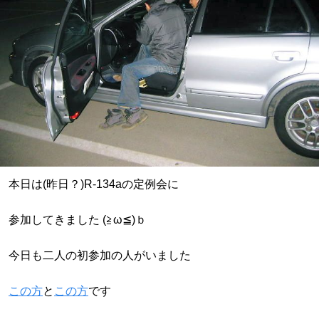
本日は(昨日？)R-134aの定例会に
参加してきました (≧ω≦)ｂ
今日も二人の初参加の人がいました
この方
と
この方
です