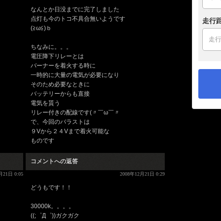
なんとか日没までに完了しました
点灯も今のトコ不具合無いようです
走行
(≧ω≦)ｂ
ちなみに。。。
電圧降下リレーとは
バーナーを着火する時に
一時的に大量の電気が必要になり
そのため必要なときに
バッテリーからも直接
電気を貰う
リレー付きの配線です(〃￣ω￣〃ゞ
で、今回のバラストは
９Vから２４Vまで着火可能な
ものです
コメントへの返答
月21日 0:05
2008年12月21日 0:29
どうもです！！
30000k。。。。
((;゜Д゜))ガクガク