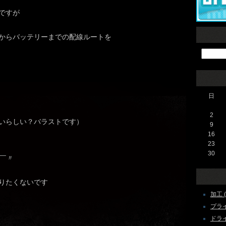
ですが
からバッテリーまでの配線ルートを
日
2
いらしい？バラストです）
9
16
23
30
ω￣〃ゞ
りたくないです
加工 ( 
プライ
ドライブ