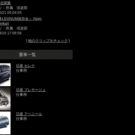
4a北関東
リ：所属 倶楽部
0/21 05:04:55
LEGNUM保存会～ (legn
nkai)
リ：所属 倶楽部
9/10 17:06:56
[
他のクリップをチェック
]
愛車一覧
日産 セレナ
仕事用
日産 プレサージュ
仕事用
日産 アベニール
仕事用