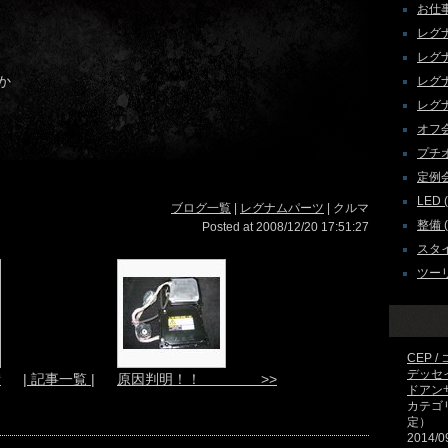
お仕事 
レグナム
レグナ
か
レグナ
レグナ
オフ会 
プチオフ
定例会 
LED (
ブログ一覧
|
レグナムパーツ
| クルマ
整備 ( 
Posted at 2008/12/20 17:51:27
スタイ
ツーリ
CEP 
デッセ
備
| 記事一覧 |
原因判明！！ >>
ドアン
カテゴ
定）
2014/0