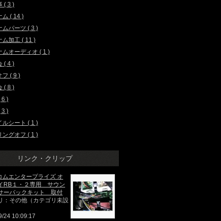
( 3 )
 ( 14 )
ムパーツ ( 3 )
ム加工 ( 11 )
ムオーディオ ( 1 )
( 4 )
 ( 9 )
( 8 )
 6 )
3 )
ルシート ( 1 )
ングオフ ( 1 )
リンク・クリップ
/ コムエンタープライズ オ
イRB１・２専用 サウン
サーバックキット 取付
リ：その他（カテゴリ未設
9/24 10:09:17