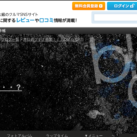
>
ブログ一覧
>
本日のプチ？作業！！ [TOM ☆ CAT]
・・・・？
フォトアルバム
ラップタイム
▼メニュー