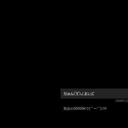
ぢゅん(´∀`)ノまいど
2008年12
気合の30000kで(￣ー￣)ﾆﾔﾘ