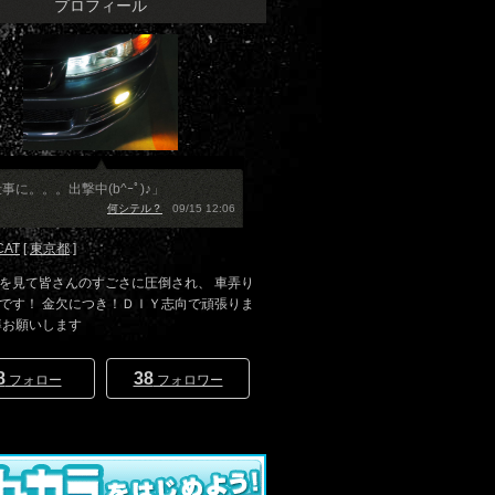
プロフィール
事に。。。出撃中(b^ｰﾟ)♪」
何シテル？
09/15 12:06
CAT
[
東京都
]
を見て皆さんのすごさに圧倒され、 車弄り
です！ 金欠につき！ＤＩＹ志向で頑張りま
導お願いします
8
38
フォロー
フォロワー