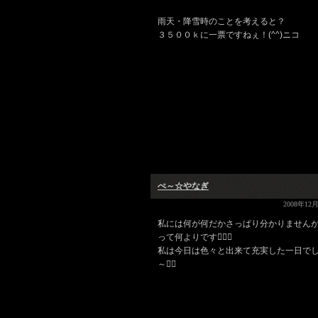
雨天・降雪時のことを考えると？
３５００ｋに一票ですねぇ！(^^)ニコ
ぺ～☆やなぎ
2008年12月
私には何が何だかさっぱり分かりません
って何よりです
私は今日は色々と出来て充実した一日で
～