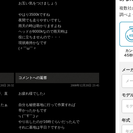
お互い気をつけましょう
複数社
調べよ
やはり3500kですね
夜間でも走りやすいですし
雨天の時は助かりますよね
ヘッドが8000kなので雨天時は
役に立ちませんので・・・
現状維持かなです
(〃￣ω￣〃ゞ
メー
コメントへの返答
20日 20:32
2008年12月20日 23:45
が、直
お疲れ様でした♪
モデ
したぁ
自分も秘密基地に行って作業すれば
早かったかもです
┓(￣∇￣;)┏
年式
やり出したのが16時ぐらいだったんで
それに基地は平日？ですから