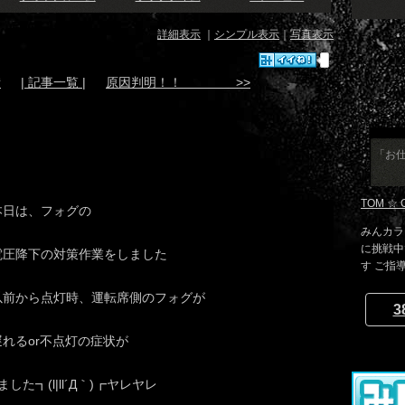
詳細表示
｜
シンプル表示
｜
写真表示
備
| 記事一覧 |
原因判明！！ >>
「お仕
TOM ☆ 
本日は、フォグの
みんカラ
に挑戦中
電圧降下の対策作業をしました
す ご指
以前から点灯時、運転席側のフォグが
3
遅れるor不点灯の症状が
┓(l|ll´Д｀)┏ヤレヤレ