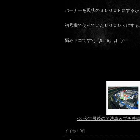
バーナーを現状の３５００ｋにするか
初号機で使っていた６０００ｋにする
悩みドコです?(゜Д。)(。Д゜)?
<< 今年最後の？洗車＆プチ整
イイね！0件