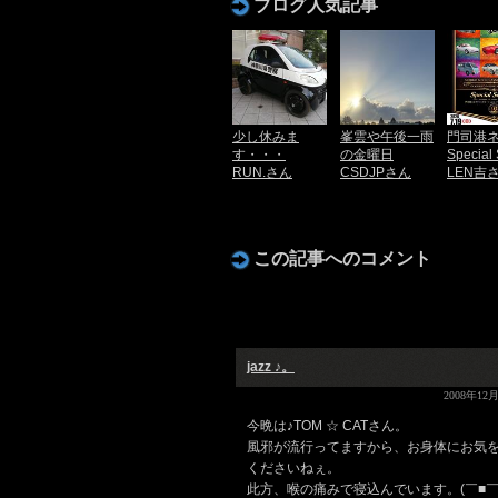
ブログ人気記事
少し休みま
峯雲や午後一雨
門司港
す・・・
の金曜日
Special S
RUN.さん
CSDJPさん
LEN吉
この記事へのコメント
jazz ♪。
2008年12月
今晩は♪TOM ☆ CATさん。
風邪が流行ってますから、お身体にお気
くださいねぇ。
此方、喉の痛みで寝込んでいます。(￣■￣;)