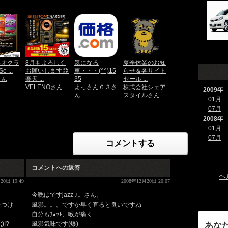
ネオクラ
8月もよろしく
気になる
夏季休業のお知
e ...
お願いします😊
車・・・(^^)15
らせ＆各サイト
さん
楽天 ...
35
セール ...
VELENOさん
よっさん６３さ
株式会社シェア
2009年
ん
スタイルさん
01月
07月
2008年
01月
07月
コメントする
コメントへの返答
ヘ
20日 19:49
2008年12月20日 20:07
今晩はですjazz ♪。さん。
をつけ
風邪。。。ですか早く直ると良いですね
自分もﾁｮｯﾄ、喉が痛く
!?
風邪気味です(爆)
あな