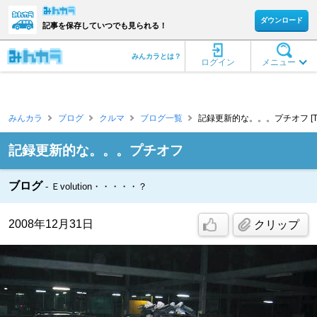
ダウンロード
記事を保存していつでも見られる！
みんカラとは？
ログイン
メニュー
みんカラ
ブログ
クルマ
ブログ一覧
記録更新的な。。。プチオフ [TOM
記録更新的な。。。プチオフ
ブログ
Ｅvolution・・・・・？
2008年12月31日
クリップ