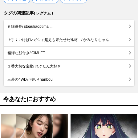
タグの関連記事
( レグナム )
直線番長/ stpauliaoptima ...
上手くいけばレガシィ超えも果たせた逸材 .../ かみなりちゃん
精悍な顔付き/ GIMLET
１番大切な宝物/ れぐたん大好き
三菱の4WDが凄い/ nanbou
今あなたにおすすめ