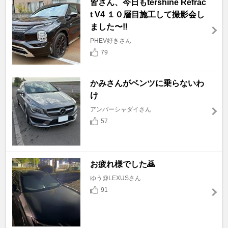
皆さん、今日もtershine Refrac
t V4 １０層目施工して撮影会し
ました〜‼️
PHEV好きさん
79
かみさんがベンツに乗らないわ
け
アンバーシャダイさん
57
お疲れ様でした🙇
ゆう@LEXUSさん
91