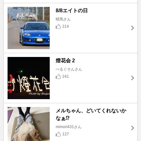
8/8エイトの日
晴馬さん
214
燈花会 2
べるぐそんさん
241
メルちゃん、どいてくれないか
なぁ⁉️
mimori431さん
127