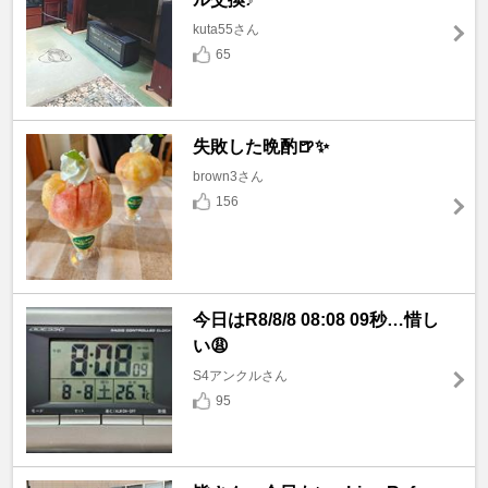
kuta55さん
65
失敗した晩酌🍺✨
brown3さん
156
今日はR8/8/8 08:08 09秒…惜し
い😩
S4アンクルさん
95