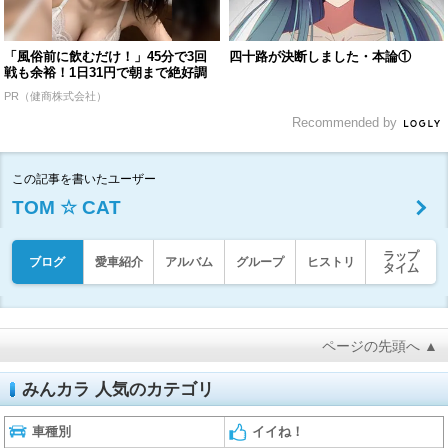
「風俗前に飲むだけ！」45分で3回
四十路が決断しました・本論①
戦も余裕！1日31円で朝まで絶好調
PR（健商株式会社）
Recommended by
この記事を書いたユーザー
TOM ☆ CAT
ラップ
ブログ
愛車紹介
アルバム
グループ
ヒストリ
タイム
ページの先頭へ ▲
みんカラ 人気のカテゴリ
車種別
イイね！