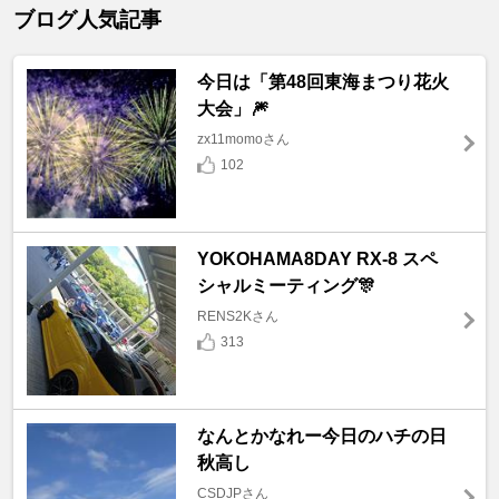
ブログ人気記事
今日は「第48回東海まつり花火
大会」🎆
zx11momoさん
102
YOKOHAMA8DAY RX-8 スペ
シャルミーティング🎊
RENS2Kさん
313
なんとかなれー今日のハチの日
秋高し
CSDJPさん