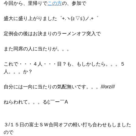
今回から、里帰りで
この方
の、参加で
盛大に盛り上がりました゜+.ヽ(≧▽≦)ノ.+゜
定例会の後はお決まりのラーメンオフ突入で
また同席の人に当たりが。。。
これで・・・４人・・・目？も、もしかしたら。。。５
人。。。か？
自分には一向に当たりの気配無いです。。。///orz///
ねらわれて。。。る(;￣ー￣A
３/１５日の富士ＳＷ合同オフの軽い打ち合わせもしました
ので