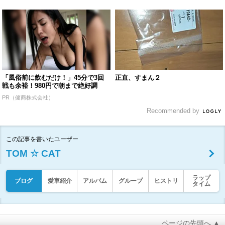
「風俗前に飲むだけ！」45分で3回
正直、すまん２
戦も余裕！980円で朝まで絶好調
PR（健商株式会社）
Recommended by
この記事を書いたユーザー
TOM ☆ CAT
ラップ
ブログ
愛車紹介
アルバム
グループ
ヒストリ
タイム
ページの先頭へ ▲