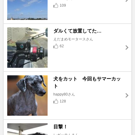
109
ダルくて放置してた…
えだまめモータースさん
62
犬をカット 今回もサマーカッ
ト
happy80さん
128
目撃！
レガッテムさん