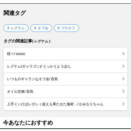
関連タグ
レグナム
オフ会
プチオフ
タグの関連記事
( レグナム )
様々/ sasso
レグナム(ギャラゴン)/ うっかりようぽん
いつものギャランなオフ会/ 呑気
オイル交換/ 呑気
上手くいけばレガシィ超えも果たせた逸材 .../ かみなりちゃん
今あなたにおすすめ