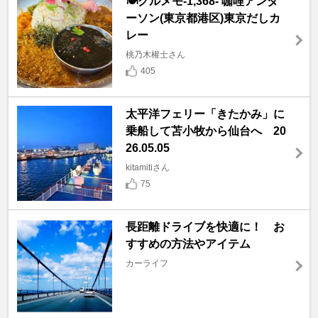
🍽️グルメモ-1,368- 咖哩アンダ
ーソン(東京都港区)東京だしカ
レー
桃乃木權士さん
405
太平洋フェリー「きたかみ」に
乗船して苫小牧から仙台へ 20
26.05.05
kitamitiさん
75
長距離ドライブを快適に！ お
すすめの方法やアイテム
カーライフ