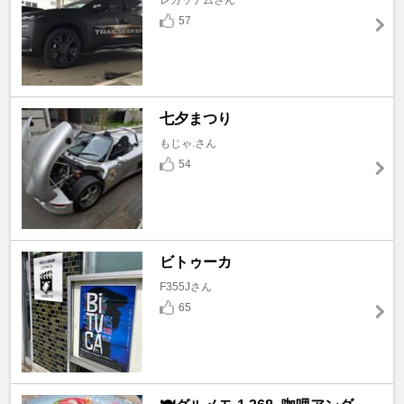
57
七夕まつり
もじゃ.さん
54
ビトゥーカ
F355Jさん
65