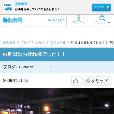
ダウンロード
記事を保存していつでも見られる！
みんカラとは？
ログイン
メニュー
みんカラ
ブログ
クルマ
ブログ一覧
昨日はお疲れ様でした！！ [TOM 
昨日はお疲れ様でした！！
ブログ
Ｅvolution・・・・・？
2009年3月1日
クリップ