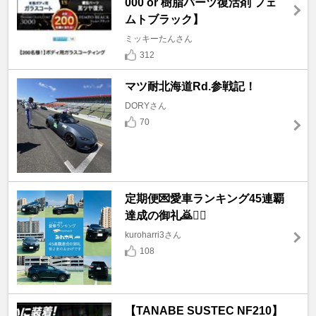
000 or 樹脂パーツ復活剤 フェ
ムトブラック】
ミッキーたんさん
312
マツ耐北海道Rd.参戦記！
DORYさん
70
定期便💌愛車ランキング45連覇
達成の御礼🙇🙇‍♀️
kuroharri3さん
108
【TANABE SUSTEC NF210】