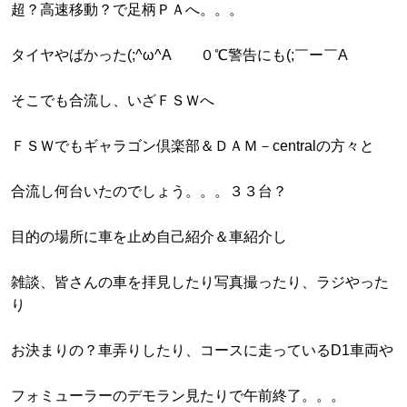
超？高速移動？で足柄ＰＡへ。。。
タイヤやばかった(;^ω^A ０℃警告にも(;￣ー￣A
そこでも合流し、いざＦＳＷへ
ＦＳＷでもギャラゴン倶楽部＆ＤＡＭ－centralの方々と
合流し何台いたのでしょう。。。３３台？
目的の場所に車を止め自己紹介＆車紹介し
雑談、皆さんの車を拝見したり写真撮ったり、ラジやった
り
お決まりの？車弄りしたり、コースに走っているD1車両や
フォミューラーのデモラン見たりで午前終了。。。