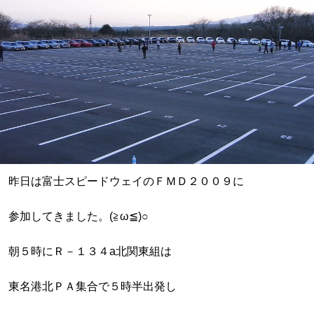
昨日は富士スピードウェイのＦＭＤ２００９に
参加してきました。(≧ω≦)○
朝５時にＲ－１３４a北関東組は
東名港北ＰＡ集合で５時半出発し