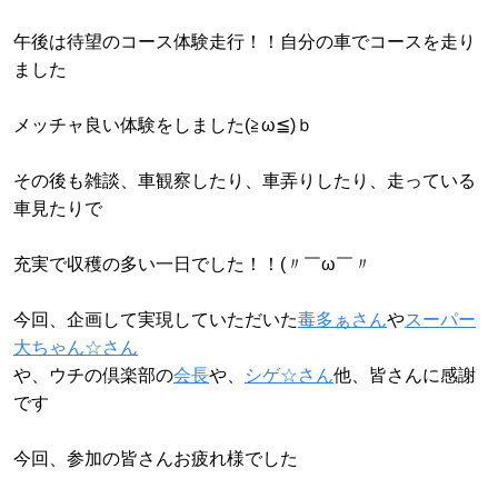
午後は待望のコース体験走行！！自分の車でコースを走り
ました
メッチャ良い体験をしました(≧ω≦)ｂ
その後も雑談、車観察したり、車弄りしたり、走っている
車見たりで
充実で収穫の多い一日でした！！(〃￣ω￣〃ゞ
今回、企画して実現していただいた
毒多ぁさん
や
スーパー
大ちゃん☆さん
や、ウチの倶楽部の
会長
や、
シゲ☆さん
他、皆さんに感謝
です
今回、参加の皆さんお疲れ様でした