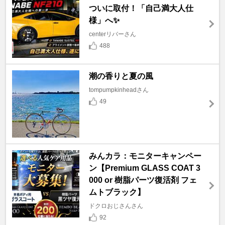
ついに取付！「自己満大人仕
様」へ✨
centerリバーさん
488
潮の香りと夏の風
tompumpkinheadさん
49
みんカラ：モニターキャンペー
ン【Premium GLASS COAT 3
000 or 樹脂パーツ復活剤 フェ
ムトブラック】
ドクロおじさんさん
92