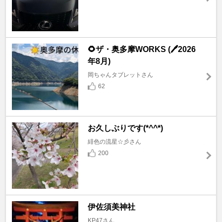
🌻ザ・奥多摩WORKS (🖊️2026
年8月)
岡ちゃんタブレットさん
62
お久しぶりです(*^^*)
緋色の流星☆彡さん
200
伊佐須美神社
KP47さん