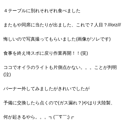
４テーブルに別れそれぞれ食べました
またもや同席に当たりが出ました、これで７人目？///orz///
悔しいので写真撮ってもらいました(画像がソレです)
食事を終え埼スポに戻り作業再開！！(笑)
ココでオイラのライトも片側点かない。。。ことが判明
(泣)
バーナー外してみましたがきれいでしたが
予備に交換したら点くので(ガス漏れ？)やはり大陸製、
何が起きるやら。。。┓(￣∇￣;)┏