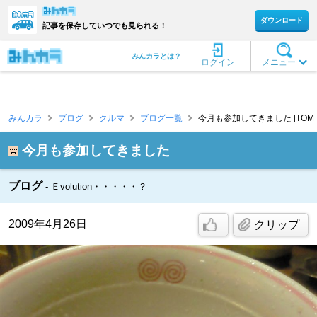
ダウンロード
記事を保存していつでも見られる！
みんカラとは？
ログイン
メニュー
みんカラ
ブログ
クルマ
ブログ一覧
今月も参加してきました [TOM ☆
今月も参加してきました
ブログ
Ｅvolution・・・・・？
2009年4月26日
クリップ