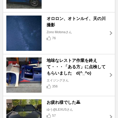
オロロン、オトンルイ、天の川
撮影
Zono Motonaさん
76
地味なレストア作業を終え
て・・・「ある方」に点検して
もらいました d(^_^o)
エイジングさん
356
お疲れ様でした🙇
ゆう@LEXUSさん
57