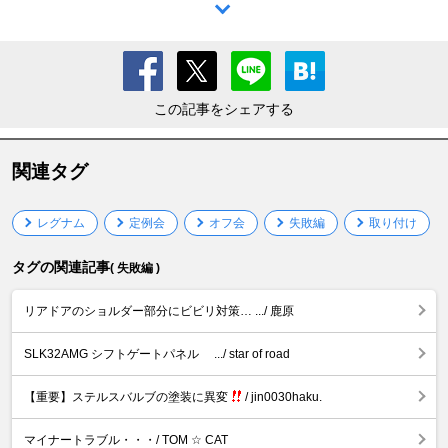
この記事をシェアする
関連タグ
レグナム
定例会
オフ会
失敗編
取り付け
タグの関連記事
( 失敗編 )
リアドアのショルダー部分にビビリ対策… .../ 鹿原
SLK32AMG シフトゲートパネル .../ star of road
【重要】ステルスバルブの塗装に異変
/ jin0030haku.
マイナートラブル・・・/ TOM ☆ CAT