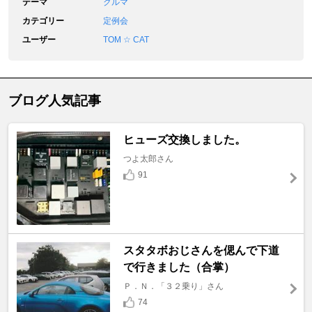
テーマ
クルマ
カテゴリー
定例会
ユーザー
TOM ☆ CAT
ブログ人気記事
ヒューズ交換しました。
つよ太郎さん
91
スタタボおじさんを偲んで下道
で行きました（合掌）
Ｐ．Ｎ．「３２乗り」さん
74