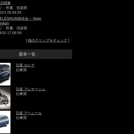
4a北関東
リ：所属 倶楽部
0/21 05:04:55
LEGNUM保存会～ (legn
nkai)
リ：所属 倶楽部
9/10 17:06:56
[
他のクリップをチェック
]
愛車一覧
日産 セレナ
仕事用
日産 プレサージュ
仕事用
日産 アベニール
仕事用