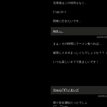
北海道はこの頃何もなく...
(つд⊂)ｴｰﾝ
関東に行きたいです...
jazz ♪。
2009年8月
まぁ～その時間にラーメン食べれば…
確実にメタボまっしぐらでしょうか？？
いつも楽しいオフで羨ましいです！
ぢゅん(´∀`)ノまいど
2009年8
帰り安全運転だったでしょ