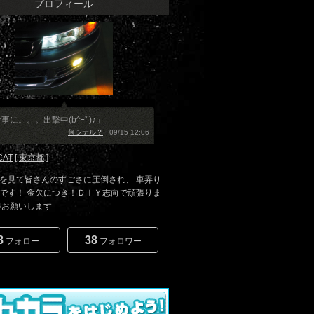
プロフィール
事に。。。出撃中(b^ｰﾟ)♪」
何シテル？
09/15 12:06
CAT
[
東京都
]
を見て皆さんのすごさに圧倒され、 車弄り
です！ 金欠につき！ＤＩＹ志向で頑張りま
導お願いします
8
38
フォロー
フォロワー