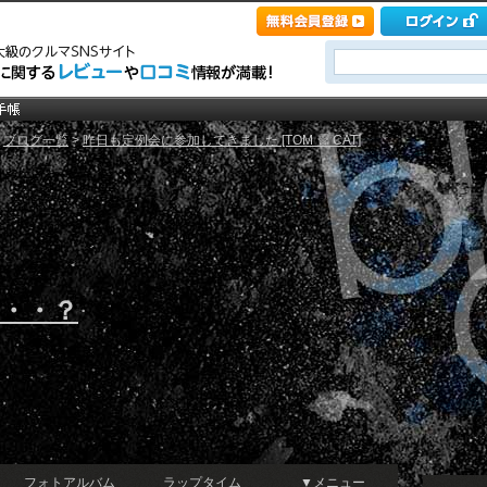
>
ブログ一覧
>
昨日も定例会に参加してきました [TOM ☆ CAT]
・・・・？
フォトアルバム
ラップタイム
▼メニュー