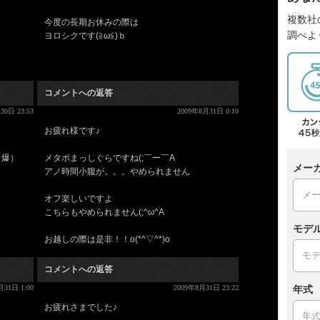
複数社
今度の長期お休みの際は
調べよ
ヨロシクです(≧ω≦)ｂ
コメントへの返答
30日 23:53
2009年8月31日 0:10
お疲れ様です♪
（爆）
メタボまっしぐらですね(;￣ー￣A
メー
アノ時間小腹が。。。やめられません
オフ楽しいですよ
こちらもやめられません(;^ω^A
モデ
お越しの際は是非！！o(*^▽^*)o
コメントへの返答
年式
月31日 1:00
2009年8月31日 23:22
お疲れさまでした♪