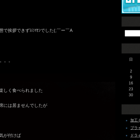
挨拶できずｽﾐﾏｾﾝでした(;￣ー￣A
日
半。。。
2
9
16
23
楽しく食べられました
30
席には居ませんでしたが
加工 ( 
プライ
気が付けば
ドライブ