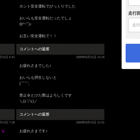
ホント安全運転でびっくりでした
走行
おいらも安全運転だったでしょ
(b^ｰﾟ)♪
お互い安全運転で！！
コメントへの返答
月31日 6:42
2009年8月31日 23:24
お疲れさまでした♪
おいらも摂生しないと
(￣￣;
禁止令とけた際はよろしくです
＼(≧▽≦)／
コメントへの返答
月31日 7:28
2009年8月31日 23:35
ぉ
お疲れさまです♪