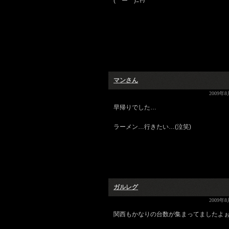
(￣ー￣)ﾆﾔﾘ
マンさん
2009年8
早帰りでした…
ラーメン…行きたい…(泣笑)
ガルレグ
2009年8
関西もかなりの台数が集まってましたよ