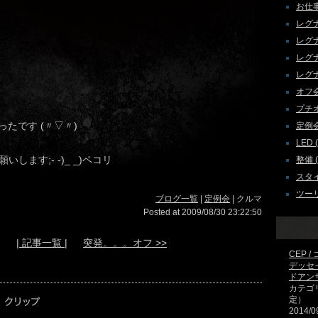
お仕事 
レグナム
レグナ
レグナ
レグナ
オフ会 
プチオフ
たです (〃▽〃)
定例会 
LED (
ます;- -)_ _)ペコリ
整備 ( 
スタイ
ツーリ
ブログ一覧
|
定例会
| クルマ
Posted at 2009/08/30 23:22:50
| 記事一覧 |
突発。。。オフ >>
CEP 
デッセ
ドアン
カテゴ
定）
2014/0