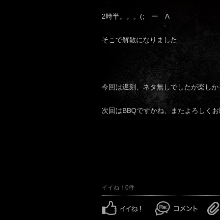
2時半。。。(;￣ー￣A
そこで解散になりました
今回は遅刻、ネタ無しでしたが楽しかっ
次回はBBQですかね、またよろしくお願いし
イイね！0件