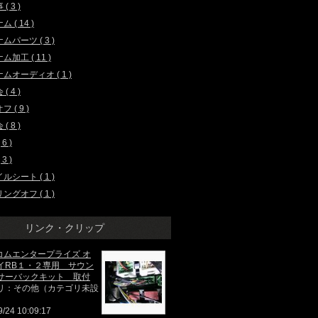
( 3 )
 ( 14 )
ムパーツ ( 3 )
ム加工 ( 11 )
ムオーディオ ( 1 )
( 4 )
 ( 9 )
( 8 )
 6 )
3 )
ルシート ( 1 )
ングオフ ( 1 )
リンク・クリップ
/ コムエンタープライズ オ
イRB１・２専用 サウン
サーバックキット 取付
リ：その他（カテゴリ未設
9/24 10:09:17