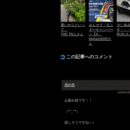
暑いからといっ
みんカラ：モニ
少し休
て…
ターキャンペー
す・・
THE TALLさん
ン【X ...
RUN.さ
bighand045さ
ん
この記事へのコメント
北の主
2009年8月
お疲れ様です！！
（*^_^*）
楽しそうですね～♪