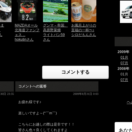
みま
MAZDAオール
グンマ－帝国、
お風呂上がりの
・
北海道ファンフ
高原野菜畑
至福の一杯〜♪
ん
ェス ...
ライトバン59
シロだもんさん
hokutinさん
さん
2009年
01月
07月
2008年
コメントする
01月
07月
コメントへの返答
30日 23:35
2009年8月31日 0:03
ヘ
お疲れ様です♪
楽しいですよ～(*￣m￣)
こちらにお越しの際は是非です！！
あな
皆さん色々良くしてくれますよ