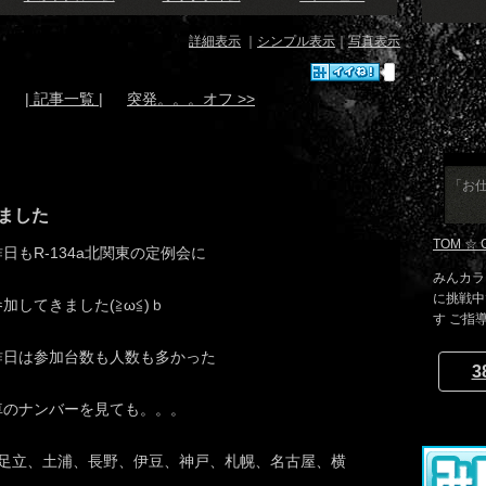
詳細表示
｜
シンプル表示
｜
写真表示
| 記事一覧 |
突発。。。オフ >>
「お仕
ました
TOM ☆ 
昨日もR-134a北関東の定例会に
みんカラ
に挑戦中
参加してきました(≧ω≦)ｂ
す ご指
昨日は参加台数も人数も多かった
3
車のナンバーを見ても。。。
足立、土浦、長野、伊豆、神戸、札幌、名古屋、横