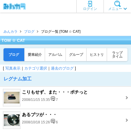
ログイン
メニュー
みんカラ
ブログ
ブログ一覧 [TOM ☆ CAT]
TOM ☆ CAT
ラップ
ブログ
愛車紹介
アルバム
グループ
ヒストリ
タイム
[
写真表示
｜
カテゴリ選択
｜
過去のブログ
]
レグナム加工
こりもせず、また・・・ポチっと
2008/11/15 15:35
7
あるブツが・・・
2008/10/18 15:26
6