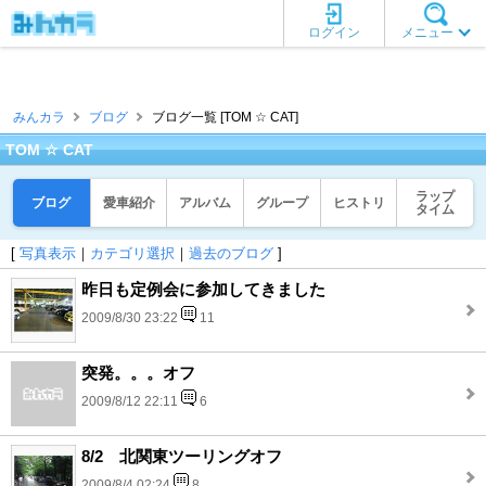
ログイン
メニュー
みんカラ
ブログ
ブログ一覧 [TOM ☆ CAT]
TOM ☆ CAT
ラップ
ブログ
愛車紹介
アルバム
グループ
ヒストリ
タイム
[
写真表示
｜
カテゴリ選択
｜
過去のブログ
]
昨日も定例会に参加してきました
2009/8/30 23:22
11
突発。。。オフ
2009/8/12 22:11
6
8/2 北関東ツーリングオフ
2009/8/4 02:24
8