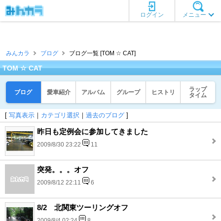
ログイン
メニュー
みんカラ
ブログ
ブログ一覧 [TOM ☆ CAT]
TOM ☆ CAT
ラップ
ブログ
愛車紹介
アルバム
グループ
ヒストリ
タイム
[
写真表示
｜
カテゴリ選択
｜
過去のブログ
]
昨日も定例会に参加してきました
2009/8/30 23:22
11
突発。。。オフ
2009/8/12 22:11
6
8/2 北関東ツーリングオフ
2009/8/4 02:24
8