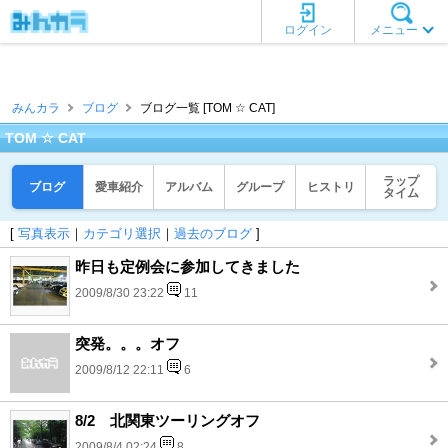
ログイン
メニュー
みんカラ
ブログ
ブログ一覧 [TOM ☆ CAT]
TOM ☆ CAT
ラップ
ブログ
愛車紹介
アルバム
グループ
ヒストリ
タイム
[
写真表示
｜
カテゴリ選択
｜
過去のブログ
]
昨日も定例会に参加してきました
2009/8/30 23:22
11
突発。。。オフ
2009/8/12 22:11
6
8/2 北関東ツーリングオフ
2009/8/4 02:24
8