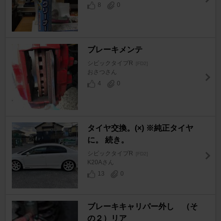
8
0
ブレーキメンテ
シビックタイプR
[FD2]
おさつさん
4
0
タイヤ交換。(×) ※純正タイヤ
に。 続き。
シビックタイプR
[FD2]
K20Aさん
13
0
ブレーキキャリパー外し （そ
の２）リア