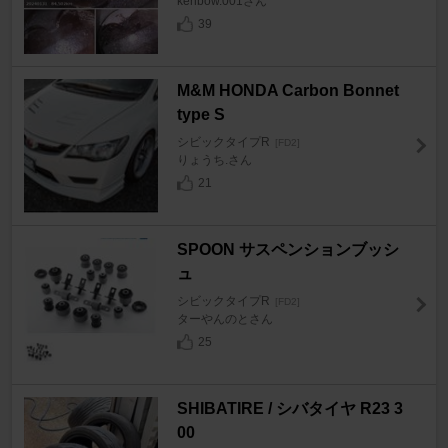
kenbow.001さん
39
M&M HONDA Carbon Bonnet
type S
シビックタイプR
[FD2]
りょうち.さん
21
SPOON サスペンションブッシ
ュ
シビックタイプR
[FD2]
ターやんのとさん
25
SHIBATIRE / シバタイヤ R23 3
00