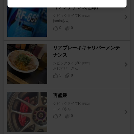
ブレーキフルードエア抜き実施
（メンテナンス記録）
シビックタイプR
[FD2]
jaminさん
0
0
リアブレーキキャリパーメンテ
ナンス
シビックタイプR
[FD2]
おむすび＿さん
5
0
再塗装
シビックタイプR
[FD2]
ニフプさん
2
0