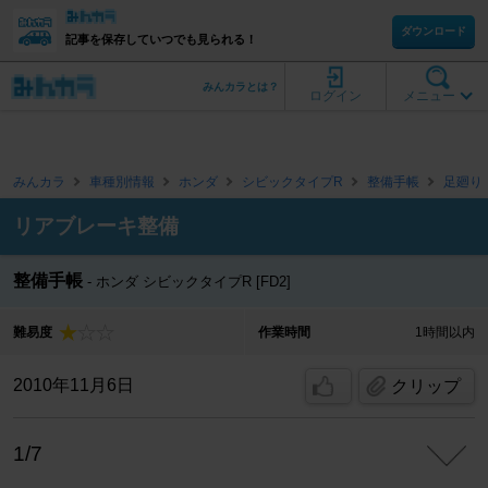
ダウンロード
記事を保存していつでも見られる！
みんカラとは？
ログイン
メニュー
みんカラ
車種別情報
ホンダ
シビックタイプR
整備手帳
足廻り
リアブレーキ整備
整備手帳
ホンダ シビックタイプR [FD2]
難易度
作業時間
1時間以内
2010年11月6日
クリップ
1/7