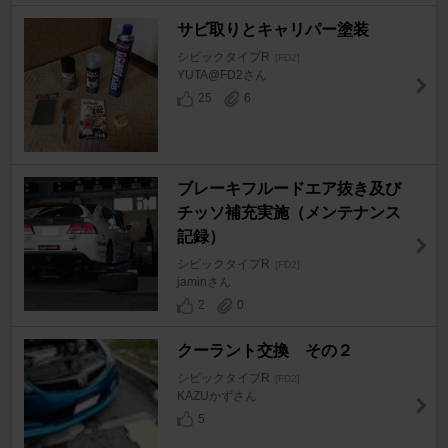
サビ取りとキャリパー塗装
シビックタイプR
[FD2]
YUTA@FD2さん
25
6
ブレーキフルードエア抜き及び
チッソ補充実施（メンテナンス
記録）
シビックタイプR
[FD2]
jaminさん
2
0
クーラント交換 その２
シビックタイプR
[FD2]
KAZUかずさん
5