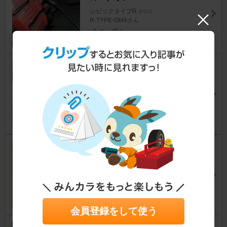
シビックタイプR
[FD2]
R-TYPE-GM4さん
0
1
リアホイール清掃、リアブレー
キ面取り
シビックタイプR
[FD2]
拓海@FD2Rさん
30
0
パッドピン錆びとり
シビックタイプR
[FD2]
masa.fd2さん
14
0
会員登録をして使う