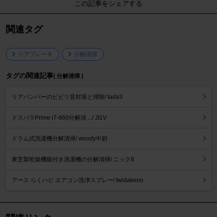
この記事をシェアする
関連タグ
リアブレーキ
分解清掃
タグの関連記事
( 分解清掃 )
リアバンパーのビビリ音対策と掃除/ tada3
ドスパラPrime i7-860分解清 .../ JI1V
ドラム式洗濯機分解清掃/ woody中尉
東芝製乾燥機能付き洗濯機の分解清掃/ ニック8
アース らくハピ エアコン洗浄スプレー/ twidakeno