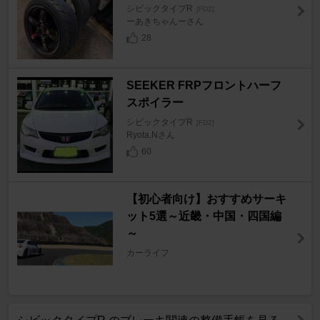
シビックタイプR
[FD2]
ーあきちゃんーさん
28
SEEKER FRPフロントハーフ
スポイラー
シビックタイプR
[FD2]
Ryota.Nさん
60
【初心者向け】おすすめサーキ
ット5選～近畿・中国・四国編
～
カーライフ