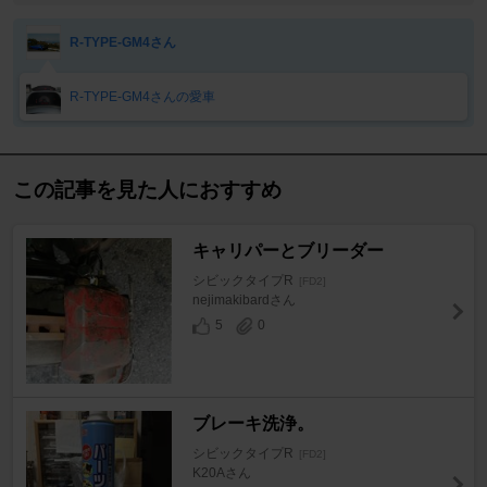
R-TYPE-GM4さん
R-TYPE-GM4さんの愛車
この記事を見た人におすすめ
キャリパーとブリーダー
シビックタイプR
[FD2]
nejimakibardさん
5
0
ブレーキ洗浄。
シビックタイプR
[FD2]
K20Aさん