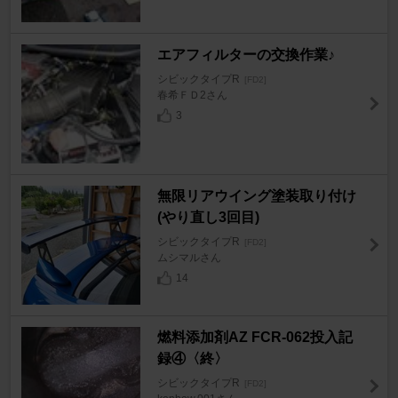
エアフィルターの交換作業♪
シビックタイプR
[FD2]
春希ＦＤ2さん
3
無限リアウイング塗装取り付け
(やり直し3回目)
シビックタイプR
[FD2]
ムシマルさん
14
燃料添加剤AZ FCR-062投入記
録④〈終〉
シビックタイプR
[FD2]