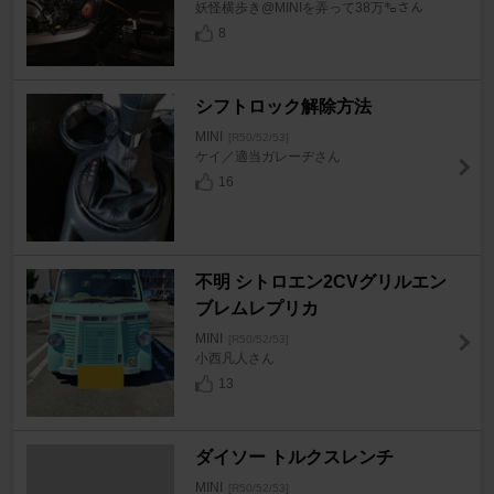
妖怪横歩き@MINIを弄って38万㌔さん
8
シフトロック解除方法
MINI
[R50/52/53]
ケイ／適当ガレーヂさん
16
不明 シトロエン2CVグリルエン
ブレムレプリカ
MINI
[R50/52/53]
小西凡人さん
13
ダイソー トルクスレンチ
MINI
[R50/52/53]