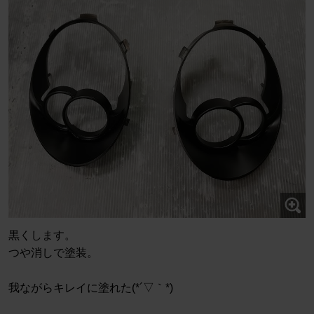
黒くします。
つや消しで塗装。
我ながらキレイに塗れた(*´▽｀*)