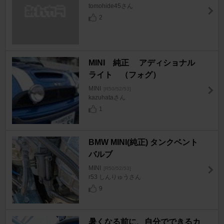
tomohide45さん
2
MINI 純正 アディショナル
ライト （フォグ）
MINI
[R50/52/53]
kazuhataさん
1
BMW MINI(純正) タンクベント
バルブ
MINI
[R50/52/53]
r53 しんりゅうさん
9
暑くなる前に、自分でできるカ