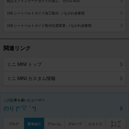
純正エアインテークダクトの加工 その2/ ASS
166.シートベルトガイド加工取付 .../ ながれ@蒼熊
169.シートベルトガイド取付位置変更 .../ ながれ@蒼熊
関連リンク
ミニ MINI トップ
ミニ MINI カスタム情報
この記事を書いたユーザー
のり (*´▽｀*)
ラップ
ブログ
愛車紹介
アルバム
グループ
ヒストリ
タイム