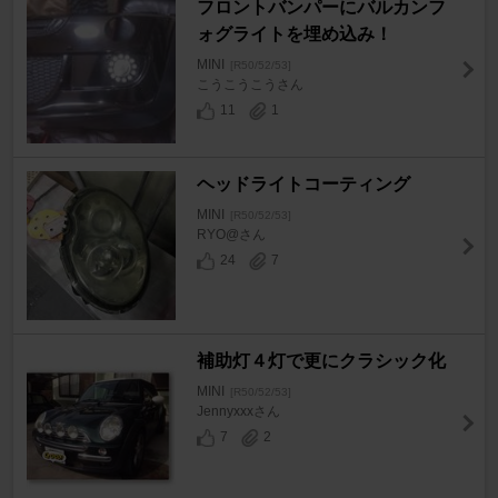
フロントバンパーにバルカンフ
ォグライトを埋め込み！
MINI
[R50/52/53]
こうこうこうさん
11
1
ヘッドライトコーティング
MINI
[R50/52/53]
RYO@さん
24
7
補助灯４灯で更にクラシック化
MINI
[R50/52/53]
Jennyxxxさん
7
2