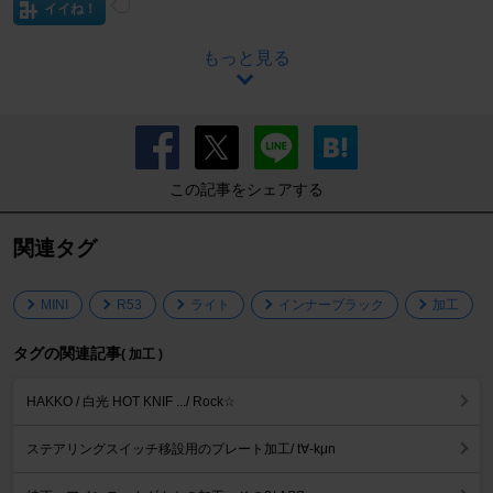
イイね！
もっと見る
この記事をシェアする
関連タグ
MINI
R53
ライト
インナーブラック
加工
タグの関連記事
( 加工 )
HAKKO / 白光 HOT KNIF .../ Rock☆
ステアリングスイッチ移設用のプレート加工/ t∀-kμn