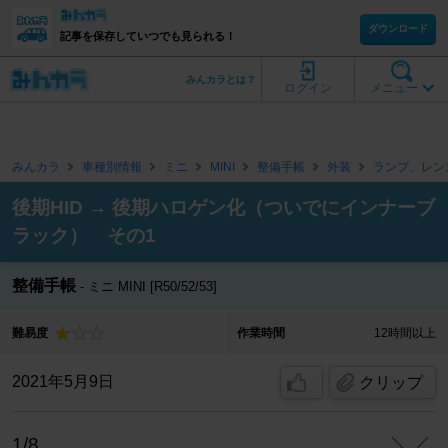
ダウンロード
記事を保存していつでも見られる！
みんカラとは？
ログイン
メニュー
みんカラ
車種別情報
ミニ
MINI
整備手帳
外装
ランプ、レン
後期HID → 後期ハロゲン化（ついでにインナーブ
ラック） その1
整備手帳
ミニ MINI [R50/52/53]
難易度
作業時間
12時間以上
2021年5月9日
クリップ
1/8