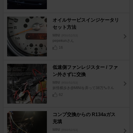
オイルサービスインジケータリ
セット方法
MINI
[R50/52/53]
pepekunさん
16
低速側ファンレジスター / ファ
ン外さずに交換
MINI
[R50/52/53]
妖怪横歩き@MINIを弄って38万㌔さん
62
コンプ交換からの R134aガス
充填
MINI
[R50/52/53]