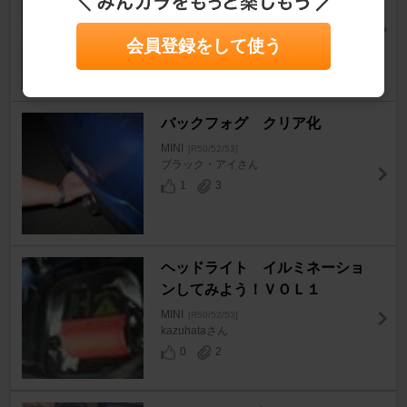
MINI
[R50/52/53]
※ＨＩＲＯ樹※さん
14
0
会員登録をして使う
バックフォグ クリア化
MINI
[R50/52/53]
ブラック・アイさん
1
3
ヘッドライト イルミネーショ
ンしてみよう！ＶＯＬ１
MINI
[R50/52/53]
kazuhataさん
0
2