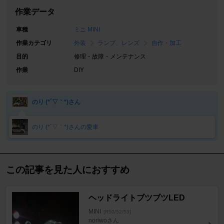
作業データ
車種
ミニ MINI
作業カテゴリ
外装
ランプ、レンズ
自作・加工
目的
修理・故障・メンテナンス
作業
DIY
のり (*´▽｀*)さん
のり (*´▽｀*)さんの愛車
この記事を見た人におすすめ
ヘッドライトブツブツLED
MINI
[R50/52/53]
noriwoさん