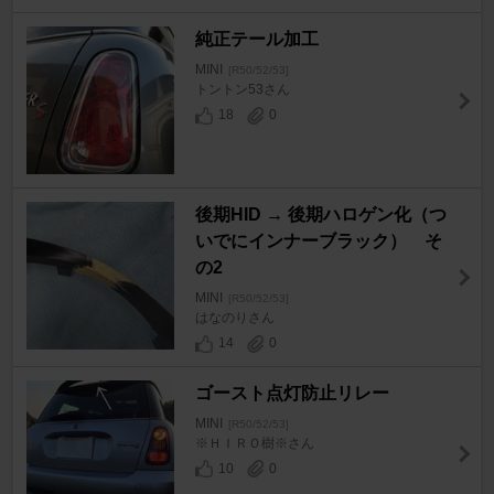
純正テール加工
MINI
[R50/52/53]
トントン53さん
18
0
後期HID → 後期ハロゲン化（つ
いでにインナーブラック） そ
の2
MINI
[R50/52/53]
はなのりさん
14
0
ゴースト点灯防止リレー
MINI
[R50/52/53]
※ＨＩＲＯ樹※さん
10
0