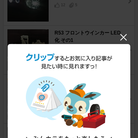
12
5
R53 フロントウインカー LED
化 その1
MINI
[R50/52/53]
※ＨＩＲＯ樹※さん
16
0
バックランプ ツインカラーLED
化
MINI
[R50/52/53]
※ＨＩＲＯ樹※さん
16
0
社外テール ブラック&LED化２