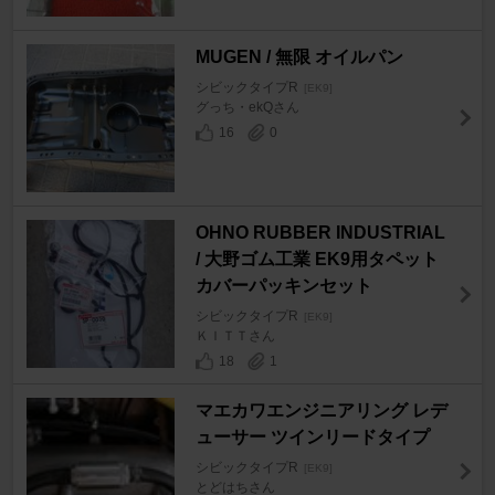
MUGEN / 無限 オイルパン
シビックタイプR
[EK9]
グっち・ekQさん
16
0
OHNO RUBBER INDUSTRIAL
/ 大野ゴム工業 EK9用タペット
カバーパッキンセット
シビックタイプR
[EK9]
ＫＩＴＴさん
18
1
マエカワエンジニアリング レデ
ューサー ツインリードタイプ
シビックタイプR
[EK9]
とどはちさん