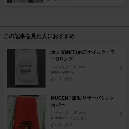
この記事を見た人におすすめ
ホンダ(純正) 純正オイルクーラ
ーOリング
シビックタイプR
[EK9]
primo1600さん
12
0
MUGEN / 無限 リザーバタンク
カバー
シビックタイプR
[EK9]
#1090(ホンダばか)さん
12
0