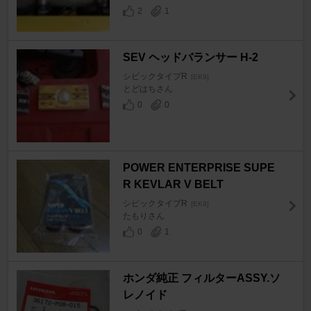
2
1
SEV ヘッドバランサー H-2
シビックタイプR
[EK9]
とどはちさん
0
0
POWER ENTERPRISE SUPE
R KEVLAR V BELT
シビックタイプR
[EK9]
たもりさん
0
1
ホンダ純正 フィルターASSY.ソ
レノイド