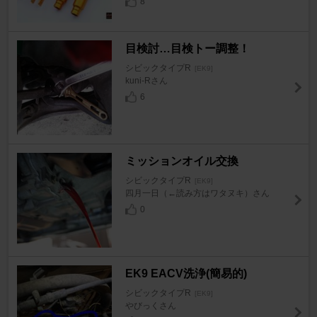
8
目検討…目検トー調整！
シビックタイプR
[EK9]
kuni-Rさん
6
ミッションオイル交換
シビックタイプR
[EK9]
四月一日（←読み方はワタヌキ）さん
0
EK9 EACV洗浄(簡易的)
シビックタイプR
[EK9]
やびっくさん