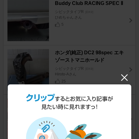
Buddy Club RACING SPEC Ⅱ
シビックタイプR
[EK9]
ひめちゃん.さん
5
ホンダ(純正) DC2 98spec エキ
ゾーストマニホールド
シビックタイプR
[EK9]
Hiroto-Aさん
25
ホンダ(純正) K20A
シビックタイプR
[EK9]
dob6さん
7