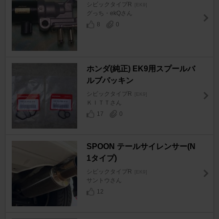
シビックタイプR
[EK9]
グっち・ekQさん
8
0
ホンダ(純正) EK9用スプールバ
ルブパッキン
シビックタイプR
[EK9]
ＫＩＴＴさん
17
0
SPOON テールサイレンサー(N
1タイプ)
シビックタイプR
[EK9]
サントウさん
12