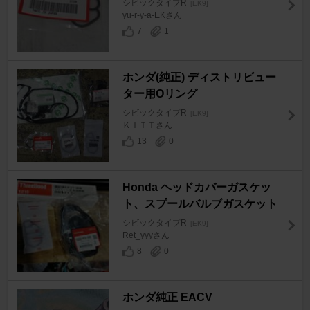
シビックタイプR
[EK9]
yu-r-y-a-EKさん
7
1
ホンダ(純正) ディストリビュー
ター用Oリング
シビックタイプR
[EK9]
ＫＩＴＴさん
13
0
Honda ヘッドカバーガスケッ
ト、スプールバルブガスケット
シビックタイプR
[EK9]
Ret_yyyさん
8
0
ホンダ純正 EACV