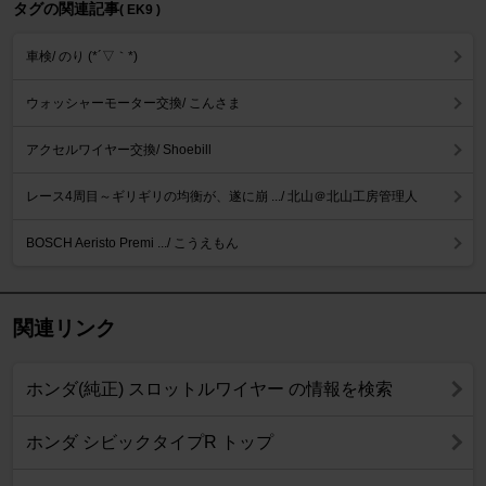
タグの関連記事
( EK9 )
車検/ のり (*´▽｀*)
ウォッシャーモーター交換/ こんさま
アクセルワイヤー交換/ Shoebill
レース4周目～ギリギリの均衡が、遂に崩 .../ 北山＠北山工房管理人
BOSCH Aeristo Premi .../ こうえもん
関連リンク
ホンダ(純正) スロットルワイヤー の情報を検索
ホンダ シビックタイプR トップ