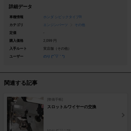
詳細データ
車種情報
ホンダ シビックタイプR
カテゴリ
エンジンパーツ
その他
定価
-
購入価格
2,099 円
入手ルート
実店舗（その他）
ユーザー
のり (*´▽｀*)
関連する記事
[整備手帳]
スロットルワイヤーの交換
[のり (*´▽｀*)]