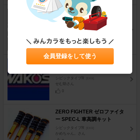
メーカー不明 テールサイレンサ
ー
シビックタイプR
[EK9]
Koppiさん
0
会員登録をして使う
WAKO'S 100%化学合成エンジ
ンオイル
シビックタイプR
[EK9]
せむ助さん
0
ZERO FIGHTER ゼロファイタ
ー SPEC-L 車高調キット
シビックタイプR
[EK9]
かめちゃん。さん