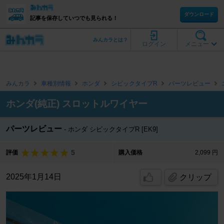
ダウンロード
記事を保存していつでも見られる！
みんカラとは？
ログイン
メニュー
みんカラ
車種別情報
ホンダ
シビックタイプR
パーツレビュー
ホンダ(純正) スロットルワイヤー
パーツレビュー
ホンダ シビックタイプR [EK9]
5
評価
購入価格
2,099 円
2025年1月14日
クリップ