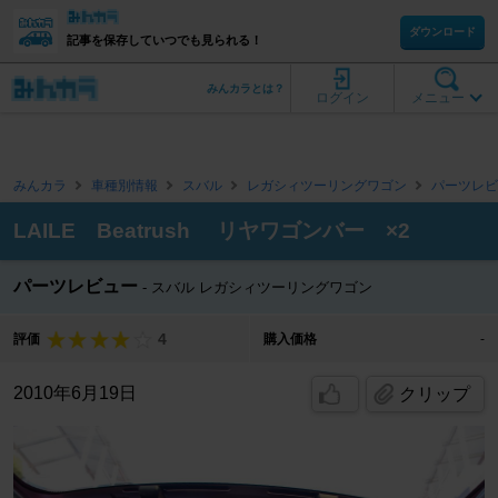
ダウンロード
記事を保存していつでも見られる！
みんカラとは？
ログイン
メニュー
みんカラ
車種別情報
スバル
レガシィツーリングワゴン
パーツレビ
LAILE Beatrush リヤワゴンバー ×2
パーツレビュー
スバル レガシィツーリングワゴン
4
評価
購入価格
-
2010年6月19日
クリップ