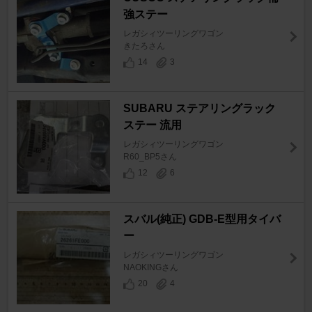
強ステー
レガシィツーリングワゴン
きたろさん
14
3
SUBARU ステアリングラック
ステー 流用
レガシィツーリングワゴン
R60_BP5さん
12
6
スバル(純正) GDB-E型用タイバ
ー
レガシィツーリングワゴン
NAOKINGさん
20
4