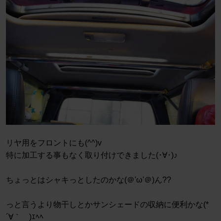
リヤ用をフロントにも(^^)v
特に加工する事もなく取り付けできました(･∀･)♪
ちょっとはシャキっとしたのかな(＠'ω'＠)ん??
っと言うより物干しとかサンシェードの収納に便利かな(*
´∀｀ゞ)ｴﾍﾍ