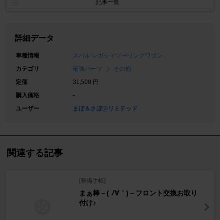
記事一覧
詳細データ
車種情報
スバル レガシィツーリングワゴン
カテゴリ
補強パーツ
その他
定価
31,500 円
購入価格
-
ユーザー
まぼ＆さぼ@リミテッド
関連する記事
[整備手帳]
まぁ棒－( ﾉ∀｀)－フロント交換お取り
付け♪