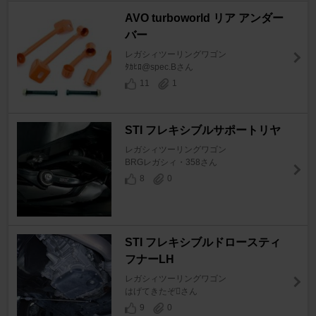
AVO turboworld リア アンダー
バー
レガシィツーリングワゴン
ﾀｶﾋﾛ@spec.Bさん
11
1
STI フレキシブルサポートリヤ
レガシィツーリングワゴン
BRGレガシィ・358さん
8
0
STI フレキシブルドロースティ
フナーLH
レガシィツーリングワゴン
はげてきたぞさん
9
0