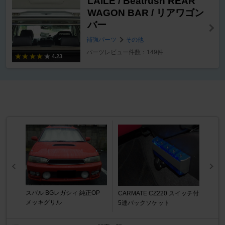
LAILE / Beatrush REAR
WAGON BAR / リアワゴン
バー
補強パーツ
その他
パーツレビュー件数：149件
4.23
スバル BGレガシィ 純正OP
CARMATE CZ220 スイッチ付
メッキグリル
5連バックソケット