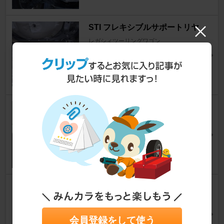
STI フレキシブルサポートリヤ
レガシィツーリングワゴン
はげてきたぞさん
9
1
DUNLOP DIREZZA DZ102
レガシィツーリングワゴン
yumom0312さん
9
【BH５/Ｄ型】ＮＧＫ IRIWAY
７
レガシィツーリングワゴン
会員登録をして使う
makimaki LuLuさん