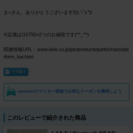
ま○さん、ありがとうございます!!(≧▽≦*)/
※定価は\15750×2つのお値段です(*^_^*)
関連情報URL：www.laile.co.jp/jpn/products/parts/chassi/pe
rform_bar.html
イイね！
carview!のマイカー登録でお得なクーポンを獲得しよう
このレビューで紹介された商品