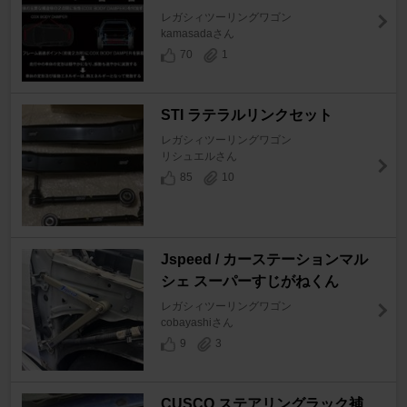
レガシィツーリングワゴン
kamasadaさん
70
1
STI ラテラルリンクセット
レガシィツーリングワゴン
リシュエルさん
85
10
Jspeed / カーステーションマル
シェ スーパーすじがねくん
レガシィツーリングワゴン
cobayashiさん
9
3
CUSCO ステアリングラック補