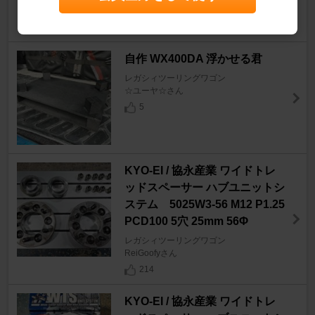
0
自作 WX400DA 浮かせる君
レガシィツーリングワゴン
☆ユーヤ☆さん
5
KYO-EI / 協永産業 ワイドトレ
ッドスペーサー ハブユニットシ
ステム 5025W3-56 M12 P1.25
PCD100 5穴 25mm 56Φ
レガシィツーリングワゴン
ReiGoofyさん
214
KYO-EI / 協永産業 ワイドトレ