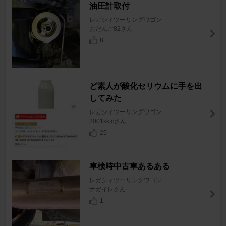
油圧計取付
レガシィツーリングワゴン
おだんご82さん
8
ど素人が酸化セリウムに手を出
してみた
レガシィツーリングワゴン
2001kkfcさん
25
車検時中古車あるある
レガシィツーリングワゴン
ナガイレさん
1