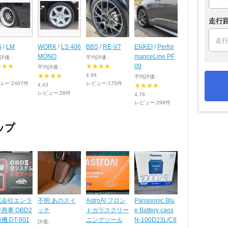
走行
S
/
LM
WORK
/
LS 406
BBS
/
RE-V7
ENKEI
/
Perfor
MONO
manceLine PF
評価 :
平均評価 :
★★★
★★★★
09
平均評価 :
★★★★
4.96
平均評価 :
ュー:2407件
レビュー:175件
4.43
★★★★
レビュー:28件
4.78
レビュー:298件
ップ
式会社エンラ
不明 あのスイ
AstroAI フロン
Panasonic Blu
商事 OBD2
ッチ
トガラスクリー
e Battery caos
機 DT-901
ニングツール
N-100D23L/C8
評価: