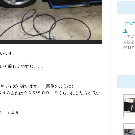
HON
ル
カテゴ
未設定
2011/0
います。
いと寂しいですね。。。
ヤサイズが違います。（画像のように）
０Ｒ１８または２３５/５０Ｒ１８くらいにした方が良い
７ ＋４５