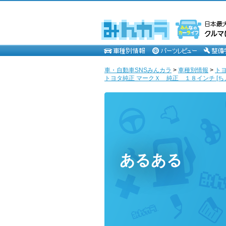
車・自動車SNSみんカラ
>
車種別情報
>
ト
トヨタ純正 マークＸ 純正 １８インチ [ち
あるある