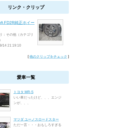
リンク・クリップ
DA FD2R純正ホイー
リ：その他（カテゴリ
）
9/14 21:19:10
[
他のクリップをチェック
]
愛車一覧
トヨタ MR-S
いい車だったけど、、、エンジ
ンが、、、
マツダ ユーノスロードスター
ただ一言・・・おもしろすぎる