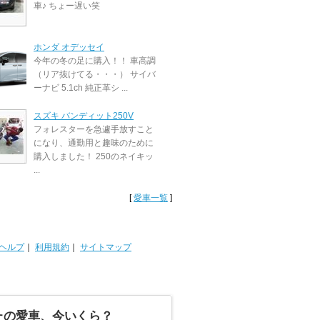
車♪ ちょー遅い笑
ホンダ オデッセイ
今年の冬の足に購入！！ 車高調
（リア抜けてる・・・） サイバ
ーナビ 5.1ch 純正革シ ...
スズキ バンディット250V
フォレスターを急遽手放すこと
になり、通勤用と趣味のために
購入しました！ 250のネイキッ
...
[
愛車一覧
]
ヘルプ
｜
利用規約
｜
サイトマップ
たの愛車、今いくら？