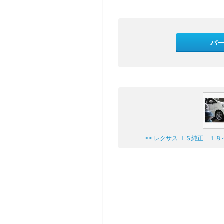
パ
<< レクサス ＩＳ純正 １８