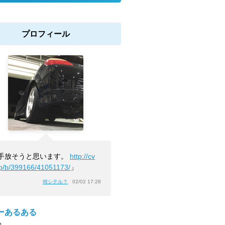
プロフィール
手放そうと思います。
http://cv
jp/b/399166/41051173/
」
何シテル？
02/02 17:28
ーあるある
]