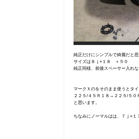
純正だけにシンプルで綺麗だと思
サイズは８ｊ×１８ ＋５０
純正同様、前後スペーサー入れな
マークＸのをそのまま使うとタイ
２２５/４５Ｒ１８→２２５/５
と思います。
ちなみにノーマルはは、７ｊ×１