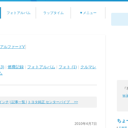
フォトアルバム
ラップタイム
▼メニュー
]
 アルファードV
3)
|
燃費記録
|
フォトアルバム
|
フォト (1)
|
クルマレ
ム
「
w.
インチ
| 記事一覧 |
トヨタ純正 センターパイプ >>
ちょ
2010年4月7日
[
兵庫県