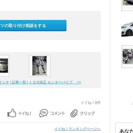
ーツの取り付け相談をする
インチ
| 記事一覧 |
トヨタ純正 センターパイプ >>
イイね！0件
イイね！ランキングページへ
あな