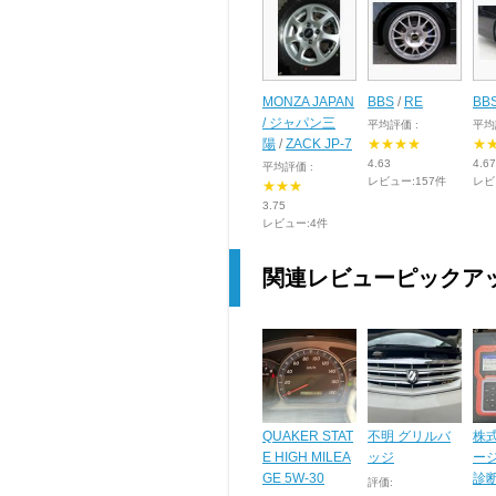
MONZA JAPAN
BBS
/
RE
BB
/ ジャパン三
平均評価 :
平均
陽
/
ZACK JP-7
★★★★
★
4.63
4.67
平均評価 :
レビュー:157件
レビ
★★★
3.75
レビュー:4件
関連レビューピックア
QUAKER STAT
不明 グリルバ
株
E HIGH MILEA
ッジ
ージ
GE 5W-30
診断
評価: