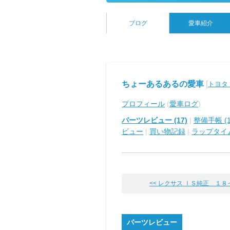
ブログ
愛車紹介
ちょーあるあるの愛車
[
トヨタ
プロフィール
(
愛車ログ
)
パーツレビュー (17)
|
整備手帳 (1
ビュー
|
買い物記録
|
ラップタイ
<< レクサス ＩＳ純正 １８
パーツレビュー