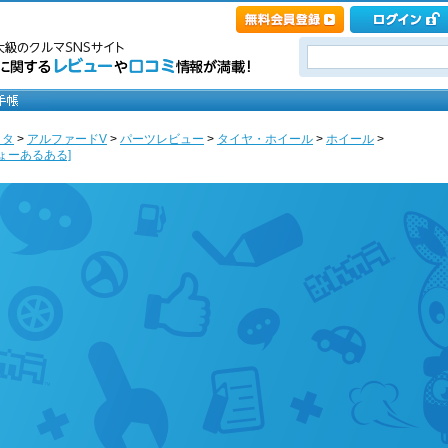
ヨタ
>
アルファードV
>
パーツレビュー
>
タイヤ・ホイール
>
ホイール
>
ょーあるある]