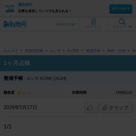
ダウンロード
記事を保存していつでも見られる！
みんカラとは？
ログイン
メニュー
みんカラ
車種別情報
ホンダ
N-ONE
整備手帳
車検・点検
車
1ヶ月点検
整備手帳
ホンダ N-ONE [JG3/4]
難易度
作業時間
1時間以内
2026年5月17日
クリップ
1/1