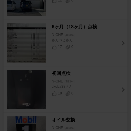
12
0
6ヶ月（18ヶ月）点検
N-ONE
[JG3/4]
さんぺぇさん
17
0
初回点検
N-ONE
[JG3/4]
ckoba38さん
10
0
オイル交換
N-ONE
[JG3/4]