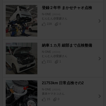
登録２年半 まかせチャオ点検
N-ONE
[JG3/4]
むんむん@愛媛さん
228
0
納車１カ月 細部まで点検整備
N-ONE
[JG3/4]
むんむん@愛媛さん
211
1
21753km 日常点検その2
N-ONE
[JG3/4]
裏表ヤマネコさん
15
0