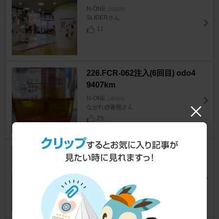
N-ONE
[JG3/4]
SLIDERさん
11
226.FCR-062注入(6回目) odo4
9407km
N-ONE
[JG3/4]
ながれ@蒼熊さん
25
227.マフラーアース施工 odo49
621km
N-ONE
[JG3/4]
ながれ@蒼熊さん
29