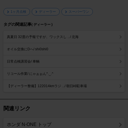
1ヶ月点検
ディーラー
スーパーワン
タグの関連記事
( ディーラー )
真夏日 32度の予報ですが、ワックスし .../ 北海
オイル交換にDへ/ shi0shi0
日常点検講習会/ 車輌
リコール作業/ にゃぉぉん^._.^
【ディーラー整備】122014kmラジ .../ 朝日峠駐車場
関連リンク
ホンダ N-ONE トップ