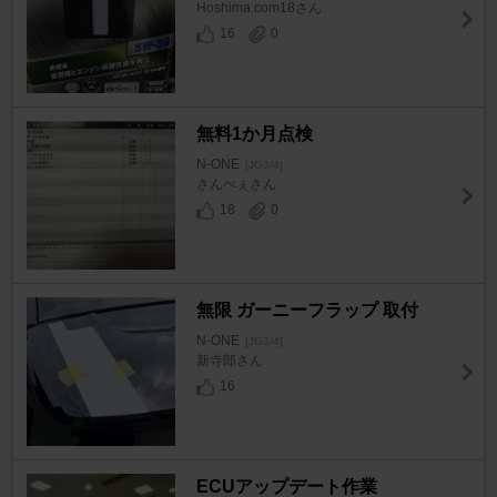
Hoshima.com18さん
16
0
無料1か月点検
N-ONE
[JG3/4]
さんぺぇさん
18
0
無限 ガーニーフラップ 取付
N-ONE
[JG3/4]
新寺郎さん
16
ECUアップデート作業