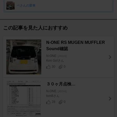
ペさんの愛車
この記事を見た人におすすめ
N-ONE RS MUGEN MUFFLER
Sound確認
N-ONE
[JG3/4]
Ken Go!さん
30
0
３０ヶ月点検…
N-ONE
[JG3/4]
tom8さん
28
0