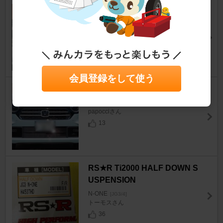
KUTOOK 内装カバー（エアコ
ン関連）
N-ONE
[JG3/4]
daigon62さん
14
会員登録をして使う
ホンダ(純正) LEDフォグライト
N-ONE
[JG3/4]
papocciさん
13
RS★R Ti2000 HALF DOWN S
USPENSION
N-ONE
[JG3/4]
トーモスさん
36