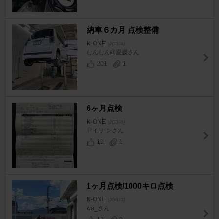
納車６カ月 点検整備
N-ONE
[JG3/4]
むんむん@愛媛さん
201
1
6ヶ月点検
N-ONE
[JG3/4]
アイリ-ンさん
11
1
1ヶ月点検/1000キロ点検
N-ONE
[JG3/4]
wa_さん