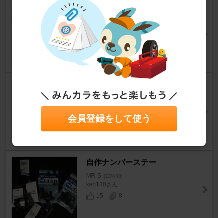
■軽量化可能なパーツまとめ+α
■
MR-S
[ZZW30]
ヒライ＠MR-Sさん
45
22
パワステタンク移設
MR-S
[ZZW30]
きょんMR-Sさん
会員登録をして使う
8
7
自作ナンバーステー
MR-S
[ZZW30]
ken130さん
15
8