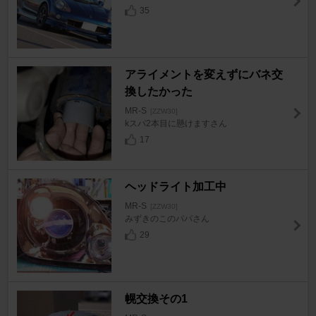
35
アライメントを変えずにバネ交
換したかった
MR-S
[ZZW30]
kスパ2本目に懸けますさん
17
ヘッドライト加工中
MR-S
[ZZW30]
みずきのこのパパさん
29
幌交換その1