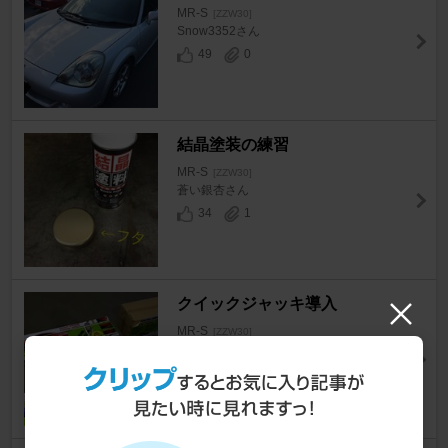
MR-S
[ZZW30]
Snow3352さん
49
0
結晶塗装の練習
MR-S
[ZZW30]
蒼い銀杏さん
34
1
クイックジャッキ導入
MR-S
[ZZW30]
k-spyderさん
29
0