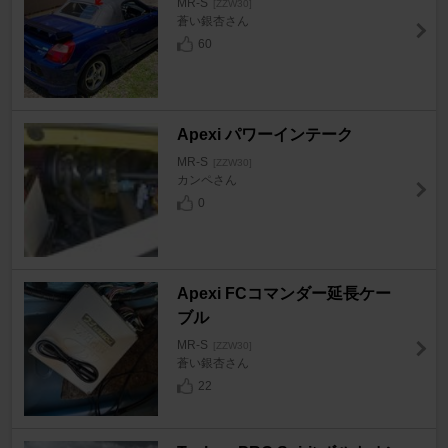
MR-S
[ZZW30]
蒼い銀杏さん
60
Apexi パワーインテーク
MR-S
[ZZW30]
カンペさん
0
Apexi FCコマンダー延長ケー
ブル
MR-S
[ZZW30]
蒼い銀杏さん
22