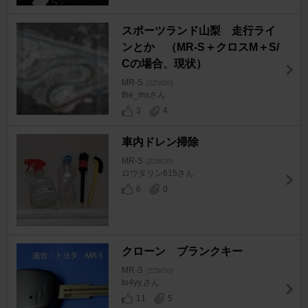
スポーツランド山梨 走行ライ
ンとか （MR-S＋クロスM＋S/
Cの場合、現状）
MR-S
[ZZW30]
the_msさん
3
4
車内ドレン掃除
MR-S
[ZZW30]
ロウタリン615さん
6
0
クローン ブランクキー
MR-S
[ZZW30]
to4yy.さん
11
5