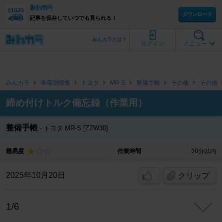
ダウンロード
記事を保存していつでも見られる！
みんカラとは？
ログイン
メニュー
みんカラ
車種別情報
トヨタ
MR-S
整備手帳
その他
その他
締め付けトルク備忘録（作業用）
整備手帳
トヨタ MR-S [ZZW30]
難易度
作業時間
30分以内
2025年10月20日
クリップ
1/6