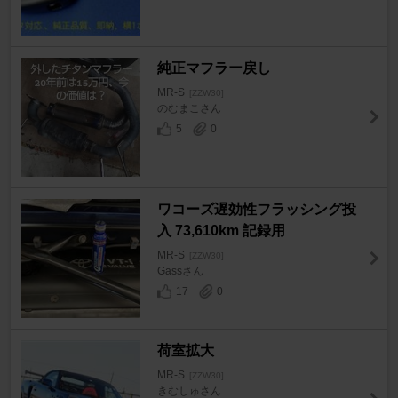
純正マフラー戻し
MR-S
[ZZW30]
のむまこさん
5
0
ワコーズ遅効性フラッシング投
入 73,610km 記録用
MR-S
[ZZW30]
Gassさん
17
0
荷室拡大
MR-S
[ZZW30]
きむしゅさん