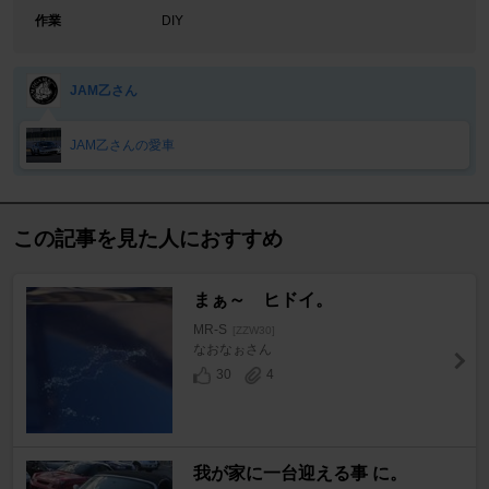
作業
DIY
JAM乙さん
JAM乙さんの愛車
この記事を見た人におすすめ
まぁ～ ヒドイ。
MR-S
[ZZW30]
なおなぉさん
30
4
我が家に一台迎える事 に。