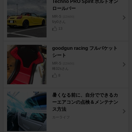
Techno PRO Spirit ボルトオン
ロールバー
MR-S
[ZZW30]
fzy0さん
13
goodgun racing フルバケット
シート
MR-S
[ZZW30]
蜂32sさん
8
暑くなる前に、自分でできるカ
ーエアコンの点検＆メンテナン
ス方法
カーライフ