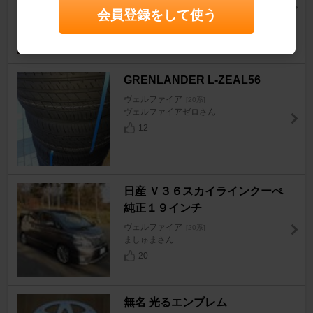
ヴェルファイア
[20系]
会員登録をして使う
☆モケケさん☆さん
152
GRENLANDER L-ZEAL56
ヴェルファイア
[20系]
ヴェルファイアゼロさん
12
日産 Ｖ３６スカイラインクーぺ
純正１９インチ
ヴェルファイア
[20系]
ましゅまさん
20
無名 光るエンブレム