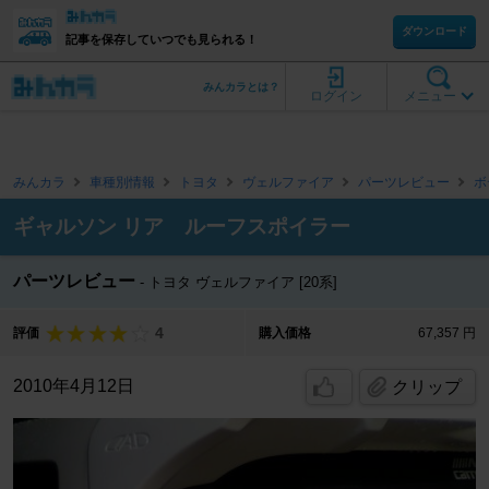
ダウンロード
記事を保存していつでも見られる！
みんカラとは？
ログイン
メニュー
みんカラ
車種別情報
トヨタ
ヴェルファイア
パーツレビュー
ボ
ギャルソン リア ルーフスポイラー
パーツレビュー
トヨタ ヴェルファイア [20系]
4
評価
購入価格
67,357 円
2010年4月12日
クリップ