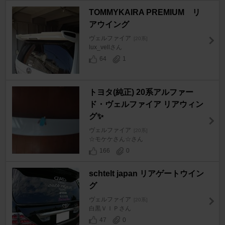
TOMMYKAIRA PREMIUM リ
アウイング
ヴェルファイア
[20系]
lux_vellさん
64
1
トヨタ(純正) 20系アルファー
ド・ヴェルファイア リアウィン
グ✨
ヴェルファイア
[20系]
☆モケケさん☆さん
166
0
schtelt japan リアゲートウイン
グ
ヴェルファイア
[20系]
白黒ＶＩＰさん
47
0