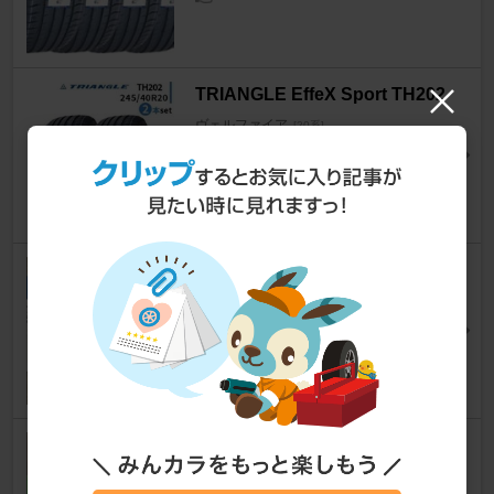
TRIANGLE EffeX Sport TH202
ヴェルファイア
[20系]
もんもりさん
185
ALPINE STE-G170S
ヴェルファイア
[20系]
takahiro，さん
16
Kashimura DC/ACインバータ
ー150 NKD-262✨