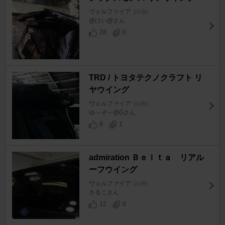
ヴェルファイア
[20系]
@けい@さん
28
0
TRD / トヨタテクノクラフト リ
ヤウイング
ヴェルファイア
[20系]
ゆ～ぞ～@Gさん
8
1
admiration Ｂｅｌｔａ リアル
ーフウイング
ヴェルファイア
[20系]
さるこさん
12
0