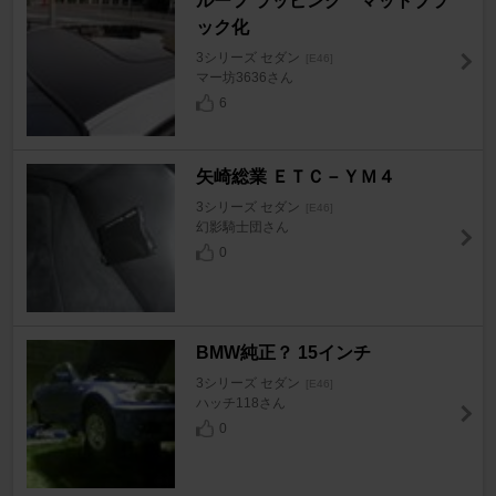
ルーフ ラッピング マットブラ
ック化
3シリーズ セダン
[E46]
マー坊3636さん
6
矢崎総業 ＥＴＣ－ＹＭ４
3シリーズ セダン
[E46]
幻影騎士団さん
0
BMW純正？ 15インチ
3シリーズ セダン
[E46]
ハッチ118さん
0