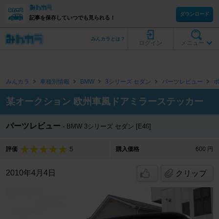
ダウンロード
記事を保存していつでも見られる！
みんカラとは？
ログイン
メニュー
みんカラ
車種別情報
BMW
3シリーズ セダン
パーツレビュー
某オークション 欧州車風ドアミラーステッカー
パーツレビュー
BMW 3シリーズ セダン [E46]
5
評価
購入価格
600 円
2010年4月4日
クリップ