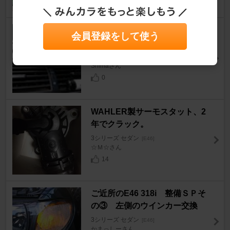
a/tack E46 エアコンTVスタン
会員登録をして使う
ドⅡ
3シリーズ セダン
[E46]
Shimaさん
0
WAHLER製サーモスタット、2
年でクラック。
3シリーズ セダン
[E46]
☆Ｍ☆さん
14
ご近所のE46 318i 整備ＳＰそ
の③ 左側のウインカー交換
3シリーズ セダン
[E46]
かまっしーさん