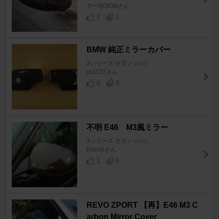
マー坊3636さん
7
1
BMW 純正ミラーカバー
3シリーズ セダン
[E46]
yu1127さん
0
0
不明 E46 M3風ミラー
3シリーズ セダン
[E46]
K'enzoさん
1
0
REVO ZPORT 【再】E46 M3 C
arbon Mirror Cover