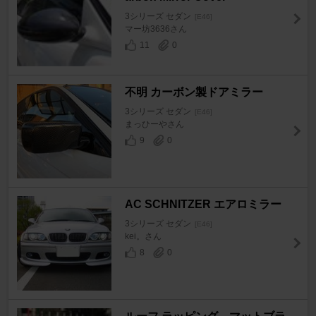
3シリーズ セダン
[E46]
マー坊3636さん
11
0
不明 カーボン製ドアミラー
3シリーズ セダン
[E46]
まっひーやさん
9
0
AC SCHNITZER エアロミラー
3シリーズ セダン
[E46]
kei。さん
8
0