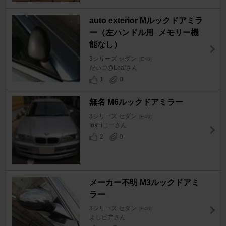
auto exterior Mルックドアミラ
ー（左ハンドル用_メモリー機
能なし）
3シリーズ セダン
[E46]
だいご@Leafさん
1
0
無名 M6ルックドアミラー
3シリーズ セダン
[E46]
toshiじーさん
2
0
メーカー不明 M3ルックドアミ
ラー
3シリーズ セダン
[E46]
よしビアさん