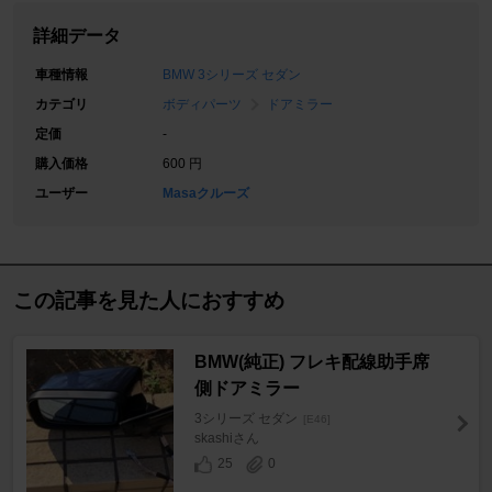
詳細データ
車種情報
BMW 3シリーズ セダン
カテゴリ
ボディパーツ
ドアミラー
定価
-
購入価格
600 円
ユーザー
Masaクルーズ
この記事を見た人におすすめ
BMW(純正) フレキ配線助手席
側ドアミラー
3シリーズ セダン
[E46]
skashiさん
25
0