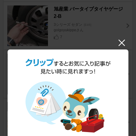
旭産業 バータイプタイヤゲージ
2-B
3シリーズ セダン
[E46]
golgoyukippeさん
7
CARLY for BMW
3シリーズ セダン
[E46]
ストーミーブルーマイカさん
7
KYK / 古河薬品工業 ラクラクク
ーラント -40℃ 緑
3シリーズ セダン
[E46]
ストーミーブルーマイカさん
4