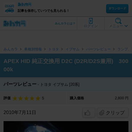
ダウンロード
記事を保存していつでも見られる！
みんカラとは？
ログイン
メニュー
みんカラ
車種別情報
トヨタ
イプサム
パーツレビュー
ランプ、
APEX HID 純正交換用 D2C (D2R/D2S兼用) 300
00k
パーツレビュー
トヨタ イプサム [20系]
5
評価
購入価格
2,800 円
2010年7月11日
クリップ