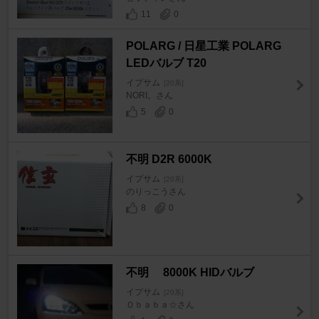
11
0
POLARG / 日星工業 POLARG
LEDバルブ T20
イプサム
[20系]
NORI。さん
5
0
不明 D2R 6000K
イプサム
[20系]
のりっこうさん
8
0
不明 8000K HIDバルブ
イプサム
[20系]
Ｏｂａｂａ☆さん