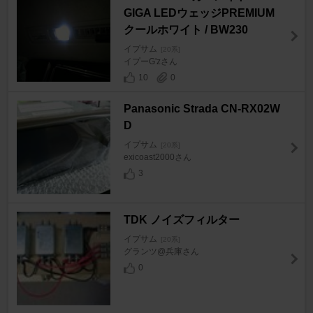
GIGA LEDウェッジPREMIUM
クールホワイト / BW230
イプサム
[20系]
イプーG'zさん
10
0
Panasonic Strada CN-RX02W
D
イプサム
[20系]
exicoast2000さん
3
TDK ノイズフィルター
イプサム
[20系]
グランツ@兵庫さん
0