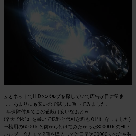
ふとネットでHIDのバルブを探していて広告が目に留ま
り、あまりにも安いので試しに買ってみました。
1年保障付きでこの値段は安いなぁとｗ
(楽天でﾚﾋﾞｭｰを書いて送料と代引き料も０円になりました)
車検用の6000ｋと前から付けてみたかった30000ｋのHID
バルブ、合わせて2個を購入して昨日早速30000ｋの方を装