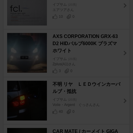
イプサム
[20系]
エアツアさん
10
0
AXS CORPORATION GRX-63
D2 HIDバルブ6000K ブラズマ
ホワイト
イプサム
[20系]
Zplus(A1)さん
3
0
不明 リヤ ＬＥＤウインカーバ
ルブ・抵抗
イプサム
[20系]
Voile・Argent ぐっさんさん
40
0
CAR MATE / カーメイト GIGA