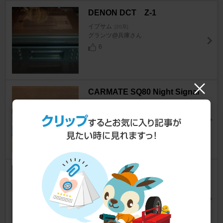
DENON DCT Z-1
イプサム
[20系]
グランツ@兵庫さん
6
CARMATE SQ80 Night Signal
Alarm EX-R
イプサム
[20系]
MyCarさん
3
自作 センターコンソール ４
イプサム
[20系]
ゼロストライカーさん
0