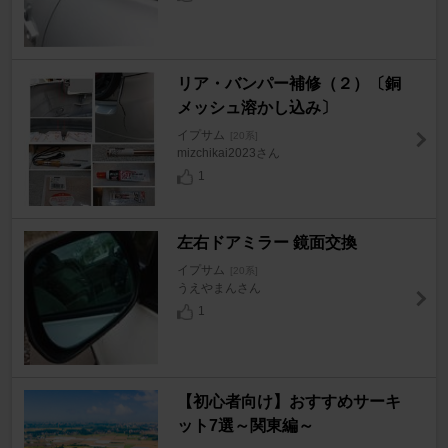
リア・バンパー補修（２）〔銅
メッシュ溶かし込み〕
イプサム
[20系]
mizchikai2023さん
1
左右ドアミラー 鏡面交換
イプサム
[20系]
うえやまんさん
1
【初心者向け】おすすめサーキ
ット7選～関東編～