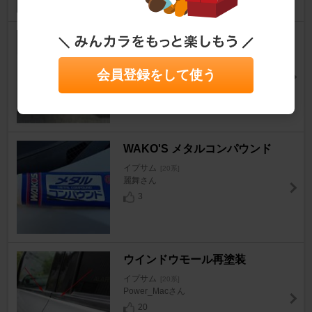
DIGICAM ハブリング スペー
サー 5mm
会員登録をして使う
イプサム
[20系]
Yinoさん
0
WAKO'S メタルコンパウンド
イプサム
[20系]
麗舞さん
3
ウインドウモール再塗装
イプサム
[20系]
Power_Macさん
20