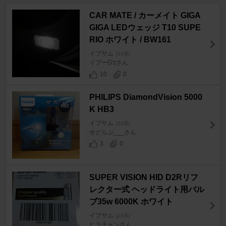
CAR MATE / カーメイト GIGA
GIGA LEDウェッジ T10 SUPE
RIO ホワイト / BW161
イプサム
[20系]
イプーG'zさん
10
0
PHILIPS DiamondVision 5000
K HB3
イプサム
[20系]
せどらぶ___さん
3
0
SUPER VISION HID D2Rリフ
レクター式 ヘッドライト用バル
ブ35w 6000K ホワイト
イプサム
[20系]
ヒラチャンさん