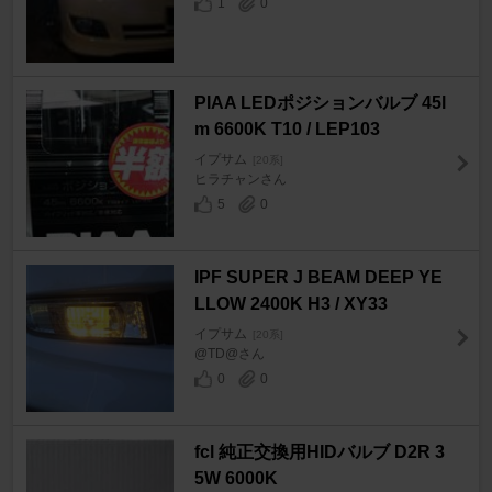
1
0
PIAA LEDポジションバルブ 45l
m 6600K T10 / LEP103
イプサム
[20系]
ヒラチャンさん
5
0
IPF SUPER J BEAM DEEP YE
LLOW 2400K H3 / XY33
イプサム
[20系]
@TD@さん
0
0
fcl 純正交換用HIDバルブ D2R 3
5W 6000K