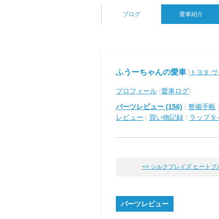
ブログ
愛車紹介
ふうーちゃんの愛車
[
トヨタ 
プロフィール
(
愛車ログ
)
パーツレビュー (156)
|
整備手帳
レビュー
|
買い物記録
|
ラップタ
<< シルクブレイズ ヒートブルー
パーツレビュー