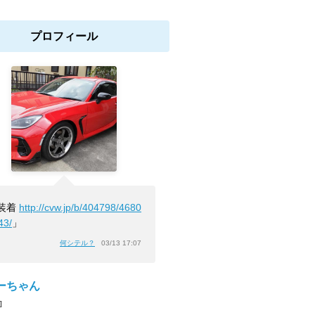
プロフィール
装着
http://cvw.jp/b/404798/4680
43/
」
何シテル？
03/13 17:07
ーちゃん
]