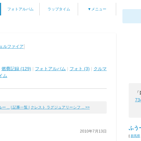
フォトアルバム
ラップタイム
▼メニュー
]
ヴェルファイア
|
燃費記録 (129)
|
フォトアルバム
|
フォト (3)
|
クルマ
イム
「
73
 ...
| 記事一覧 |
クレスト ラグジュアリーシフ ... >>
ふう
2010年7月13日
[
群馬県