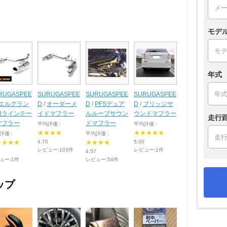
モデ
年式
RUGASPEE
SURUGASPEE
SURUGASPEE
SURUGASPEE
エルグラン
D
/
オーダーメ
D
/
PFSデュア
D
/
ブリッジサ
用ラインテー
イドマフラー
ルループサウン
ウンドマフラー
走行
マフラー
ドマフラー
平均評価 :
平均評価 :
★★★★
★★★★★
評価 :
平均評価 :
★★★★
4.70
★★★★
5.00
レビュー:103件
レビュー:1件
4.57
ュー:1件
レビュー:54件
ップ