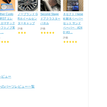
ther Custo
ノーブランド G
Second Stage
ネセクト / nese
FIRST エレ
Rホイールセン
ドアクラスター
kt 耐水ペーパー
トロマチック
ターキャップ
パネル
セット サンド
シフトノブ革
ペーパー #24
評価:
評価:
...
0~#3 ...
★★★
★★★★★
:
評価:
★★★★
★★★★★
レビュー
ラーのパーツレビュー一覧