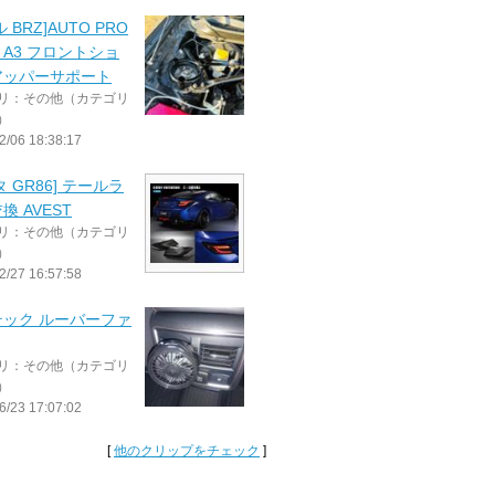
 BRZ]AUTO PRO
E A3 フロントショ
アッパーサポート
リ：その他（カテゴリ
）
2/06 18:38:17
タ GR86] テールラ
換 AVEST
リ：その他（カテゴリ
）
2/27 16:57:58
テック ルーバーファ
リ：その他（カテゴリ
）
6/23 17:07:02
[
他のクリップをチェック
]