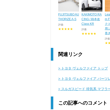
FUJITSUBO AU
KAKIMOTO RA
Lea
THORIZE A-S
CING / 柿本改
m 
Class KR
ク
評価:
用
★★★★★
評価:
巻き 
★★★★★
評価
★
関連リンク
> トヨタ ヴェルファイア トップ
> トヨタ ヴェルファイア パーツ
> スルガスピード 排気系 マフ
この記事へのコメント