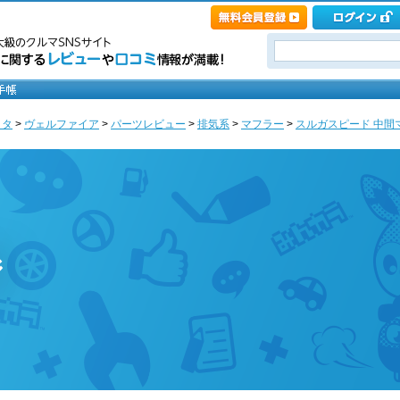
ヨタ
>
ヴェルファイア
>
パーツレビュー
>
排気系
>
マフラー
>
スルガスピード 中間
ジ