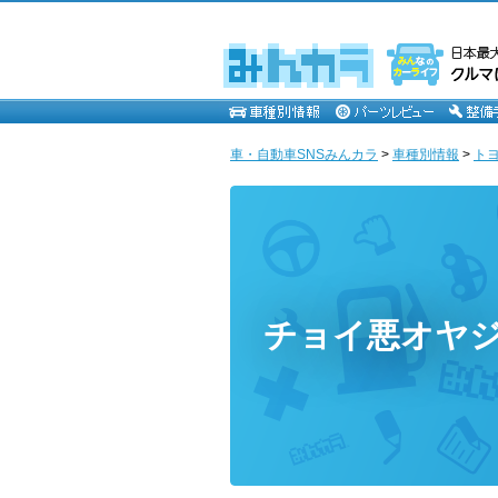
車・自動車SNSみんカラ
>
車種別情報
>
ト
チョイ悪オヤ