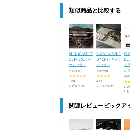
類似商品と比較する
SURUGASPEE
SURUGASPEE
SU
D
/
PFSスポー
D
/
CPシリーズ
D
/
ツマフラー
マフラー
ド
ル
平均評価 :
平均評価 :
★★★★★
★★★★
平均
5.00
4.64
★
レビュー:1件
レビュー:86件
5.00
レビ
関連レビューピックア