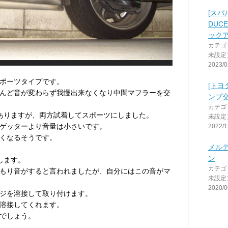
[スバル
DUC
ック
カテゴ
未設定
2023/0
ポーツタイプです。
[トヨ
んど音が変わらず我慢出来なくなり中間マフラーを交
ンプ交
カテゴ
ありますが、両方試着してスポーツにしました。
未設定
ゲッターより音量は小さいです。
2022/1
くなるそうです。
メル
ン
がします。
カテゴ
もり音がすると言われましたが、自分にはこの音がマ
未設定
2020/0
ジを溶接して取り付けます。
溶接してくれます。
でしょう。