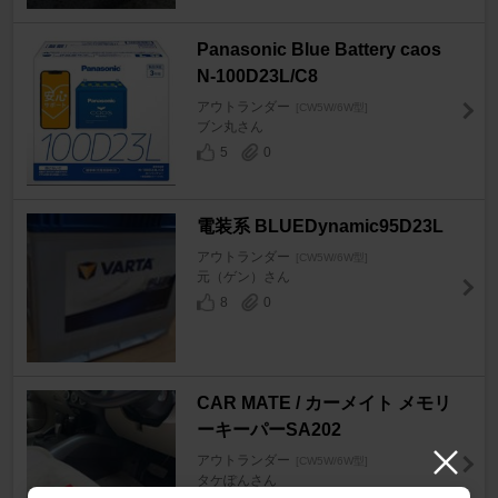
Panasonic Blue Battery caos
N-100D23L/C8
アウトランダー
[CW5W/6W型]
ブン丸さん
5
0
電装系 BLUEDynamic95D23L
アウトランダー
[CW5W/6W型]
元（ゲン）さん
8
0
CAR MATE / カーメイト メモリ
ーキーパーSA202
アウトランダー
[CW5W/6W型]
タケぽんさん