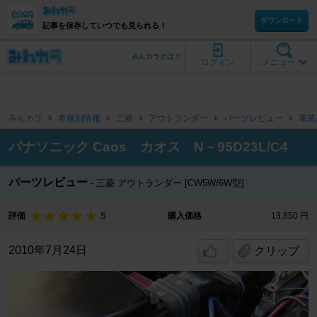
ダウンロード
記事を保存していつでも見られる！
みんカラとは？
ログイン
メニュー
みんカラ
車種別情報
三菱
アウトランダー
パーツレビュー
電装
パナソニック Caos カオス N－95D23L/C4
パーツレビュー
三菱 アウトランダー [CW5W/6W型]
5
評価
購入価格
13,850 円
2010年7月24日
クリップ