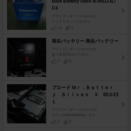
Blue Battery caos N-95D23L/
C4
アウトランダー
[CW5W/6W型]
レッド☆エンジェルさん
14
0
再生バッテリー 再生バッテリー
アウトランダー
[CW5W/6W型]
あづま@3児のパパさん
7
0
ブロード Ｍｒ．Ｂａｔｔｅｒ
ｙ Ｓｉｌｖｅｎ Ｘ 85Ｄ23
Ｌ
アウトランダー
[CW5W/6W型]
カウ（cowboybebop）さん
1
0