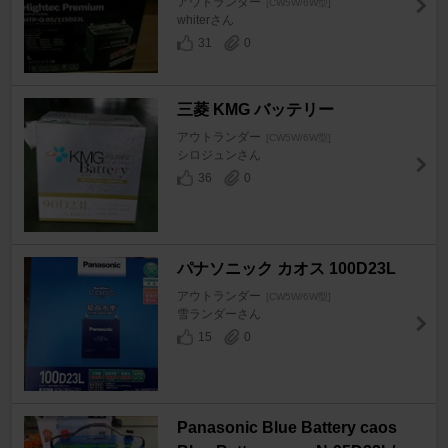
アウトランダー
[CW5W/6W型]
whiterさん
31
0
三菱 KMG バッテリー
アウトランダー
[CW5W/6W型]
シロジュンさん
36
0
パナソニック カオス 100D23L
アウトランダー
[CW5W/6W型]
雪ランダーさん
15
0
Panasonic Blue Battery caos