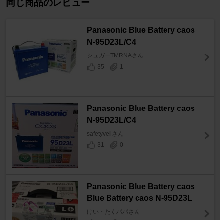
同じ商品のレビュー
Panasonic Blue Battery caos
N-95D23L/C4
シュガーTMRNAさん
35
1
Panasonic Blue Battery caos
N-95D23L/C4
safetyvellさん
31
0
Panasonic Blue Battery caos
Blue Battery caos N-95D23L
けい・たくパパさん