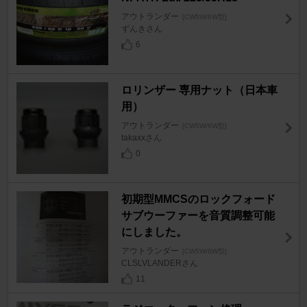
アウトランダー
[CW5W/6W型]
ずんきさん
6
ロリンザー 専用ナット（日本車
用）
アウトランダー
[CW5W/6W型]
takaxxさん
0
初期型MMCSのロックフォード
サブウーファーを音質調整可能
にしました。
アウトランダー
[CW5W/6W型]
CLSLVLANDERさん
11