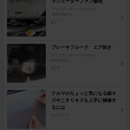
ラジエーターファン修理
アウトランダー
[CW5W/6W型]
TOSHI.jpさん
7
ブレーキフルード エア抜き
アウトランダー
[CW5W/6W型]
moromiさん
4
クルマのちょっと気になる線キ
ズやこすりキズを上手に補修す
るには
カーライフ