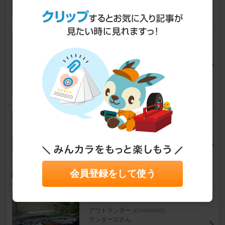
6
0
IPF M's Basic by IPF T10×31 1
00lm 6000K AMZ-RB002
アウトランダー
[CW5W/6W型]
sh4204さん
3
CAR MATE / カーメイト DZ36
0
アウトランダー
[CW5W/6W型]
ランダーズさん
9
会員登録をして使う
RALLIART スポーツタオル
アウトランダー
[CW5W/6W型]
ランダーズさん