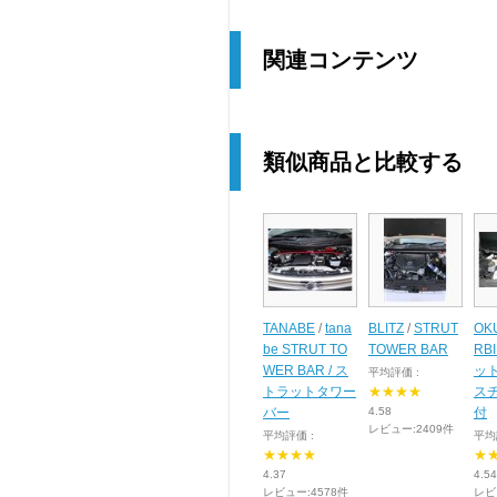
関連コンテンツ
類似商品と比較する
TANABE
/
tana
BLITZ
/
STRUT
OK
be STRUT TO
TOWER BAR
RB
WER BAR / ス
ッ
平均評価 :
トラットタワー
★★★★
スチ
バー
4.58
付
レビュー:2409件
平均評価 :
平均
★★★★
★
4.37
4.54
レビュー:4578件
レビ