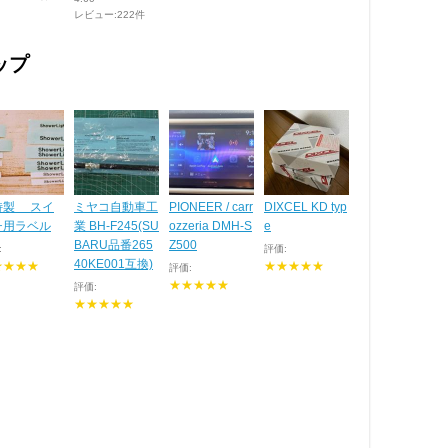
レビュー:222件
ップ
特製 スイ
ミヤコ自動車工
PIONEER / carr
DIXCEL KD typ
チ用ラベル
業 BH-F245(SU
ozzeria DMH-S
e
BARU品番265
Z500
:
評価:
40KE001互換)
★★★★
★★★★★
評価:
★★★★★
評価:
★★★★★