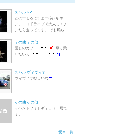
スバル R2
どのーまるですよー(笑) キホ
ン、エコドライブで大人しくチ
ンたら走ってます。 でも煽ら ...
その他 その他
愛しのガブ
早く乗
りたいゎ
スバル ヴィヴィオ
ヴィヴィオ欲しいな
その他 その他
イベントフォトギャラリー用で
す。
[
愛車一覧
]