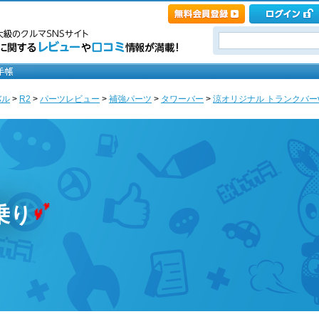
バル
>
R2
>
パーツレビュー
>
補強パーツ
>
タワーバー
>
涼オリジナル トランクバーvers
乗り