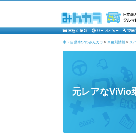
車・自動車SNSみんカラ
>
車種別情報
>
ス
元レアなViVio