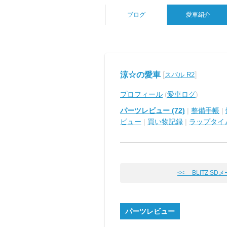
ブログ
愛車紹介
涼☆の愛車
[
]
スバル R2
プロフィール
(
愛車ログ
)
パーツレビュー (72)
|
整備手帳
|
ビュー
|
買い物記録
|
ラップタイ
<< BLITZ SD
パーツレビュー