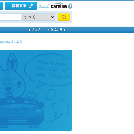
ヘルプ
ion2 [涼☆]