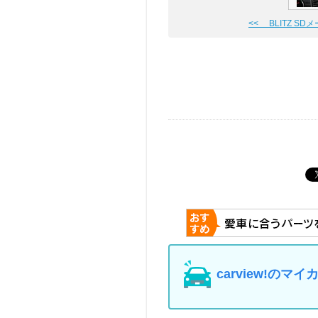
<< BLITZ SD
carview!の