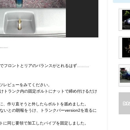
……
でフロントとリアのバランスがとれるはず………
パーツレビューをみてください。
けトランク内の固定ボルトにナットで締め付けるだけ
たために、作り直そうと外したらボルトを舐めました。
いとの朗報をうけ、トランクバーversion2を造るに
定ボルトに同じ要領で加工したパイプを固定しました。