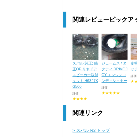
関連レビューピックア
スバル(純正) 純
ジェームス / タ
妻
正OP リヤドア
クティ DRIVE J
ッ
スピーカー取付
OY エンジンコ
評価
キット H6347K
ンディショナー
★
G500
評価:
★★★★★
評価:
★★★★
関連リンク
> スバル R2 トップ