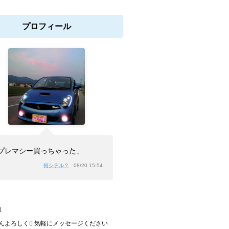
プロフィール
プレマシー買っちゃった」
何シテル？
08/20 15:54
]
んよろしく 気軽にメッセージください