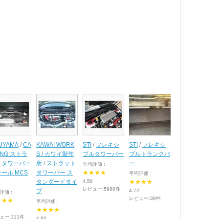
UYAMA
/
CA
KAWAI WORK
STI
/
フレキシ
STI
/
フレキシ
ING ストラ
S / カワイ製作
ブルタワーバー
ブルトランクバ
トタワーバー
所
/
ストラット
ー
平均評価 :
ール MCS
タワーバー ス
★★★★
平均評価 :
タンダードタイ
4.58
★★★★
レビュー:5980件
プ
4.72
評価 :
レビュー:39件
★★★
平均評価 :
★★★★
ュー:111件
4.60