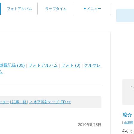
フォトアルバム
ラップタイム
▼メニュー
燃費記録 (39)
|
フォトアルバム
|
フォト (3)
|
クルマレ
ム
「
メーター
| 記事一覧 |
？ 水平照射テープLED >>
涼☆
[
山形県
2010年8月8日
みなさ