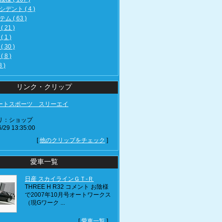
デント ( 4 )
ム ( 63 )
 21 )
 1 )
 30 )
 8 )
8 )
リンク・クリップ
ートスポーツ スリーエイ
リ：ショップ
/29 13:35:00
[
他のクリップをチェック
]
愛車一覧
日産 スカイラインＧＴ‐Ｒ
THREE H R32 コメント お陰様
で2007年10月号オートワークス
（現Gワーク ...
[
愛車一覧
]