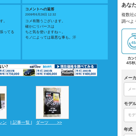
あな
コメントへの返答
複数社
2009年6月28日 12:32
調べよ
す。
コメ有難うございます。
確かにリバースは
張ってる
ちと気を使いますね～。
モノによっては最悪な事も。汗
メー
モデ
シン
| 記事一覧 |
ダーツ >>
年式