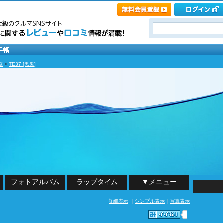
覧
>
TE37 [黒鬼]
フォトアルバム
ラップタイム
▼メニュー
詳細表示
｜
シンプル表示
｜
写真表示