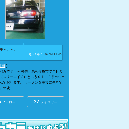
中～。ｗ」
何シテル？
04/14 21:45
京都
]
バカです。ｗ 神奈川県相模原市でＴＨＲ
（スリーエイチ）というＧＴ－Ｒ系のショ
んでおります。 ラーメンを主食に生きて
ｗ あ...
5
27
フォロー
フォロワー