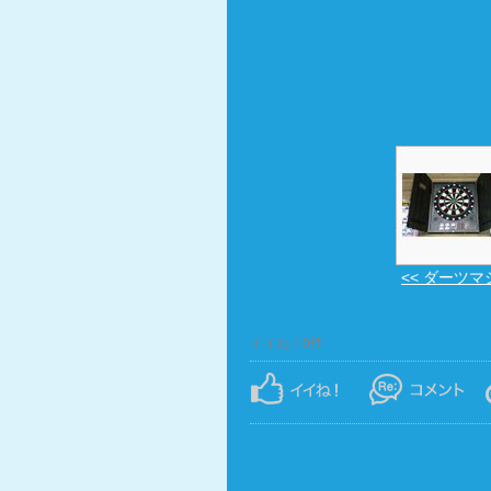
<< ダーツマ
イイね！0件