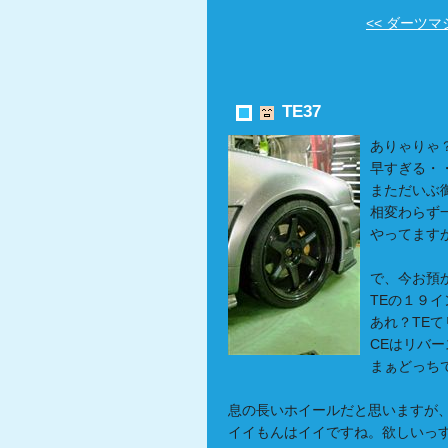
<< ダーツマ
TE37
ありゃりゃ
早すぎる・
まただいぶ
相変わらず
やってます
で、今お預
TEの１９
あれ？TE
CEはリバ
まぁどっち
息の長いホイールだと思いますが
イイもんはイイですね。欲しいっ