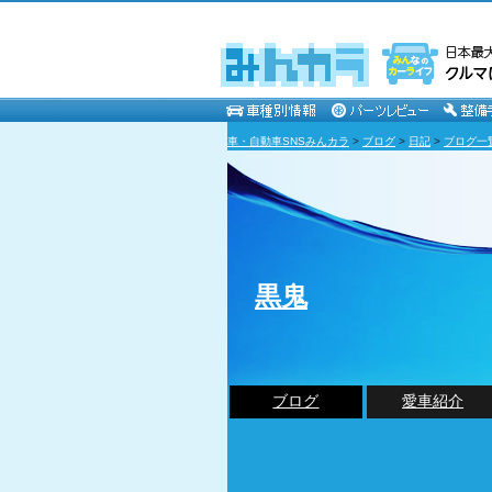
車・自動車SNSみんカラ
>
ブログ
>
日記
>
ブログ一
黒鬼
ブログ
愛車紹介