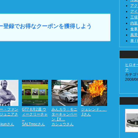
アクシ
アイテ
工場 (
内装 (
マイカー登録でお得なクーポンを獲得しよう
食事 (
風景 (
車 ( 
ヒロオ
チ
カテゴ
2008/06
ー・ファン
GT7 8月2週 ウ
みんカラ：モニ
ジェレンド。、
ジュニアさ
ィークリーチャ
ターキャンペー
.ξさん
...
ン【X ...
t-kunさん
SALTmscさん
カシュウさん