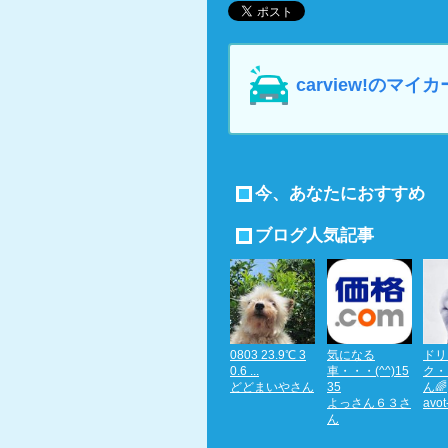
carview!の
今、あなたにおすすめ
ブログ人気記事
0803 23.9℃ 3
気になる
ドリ
0.6 ...
車・・・(^^)15
ク・
どどまいやさん
35
ん🌈
よっさん６３さ
avo
ん