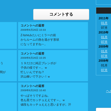
コメントする
2011年
01月
コメントへの返答
07月
2009年6月26日 10:33
2010年
Z-tuneみたいにミラーの前
01月
からルームの熱を逃がす形状
07月
になってますね～。
2009年
01月
コメントへの返答
07月
2009年6月26日 10:35
2008年
よう
１９だけに純正ブレンボが
01月
子供の様です～。ｗ
07月
間が
忙しいんですね？
沢山稼いで下さい！ｗ
コメントへの返答
2009年6月26日 10:40
ヘ
やっぱそうですよね。
色も黒でカッチョええです～。ｗ
値段もカッチョええと思いますが。汗