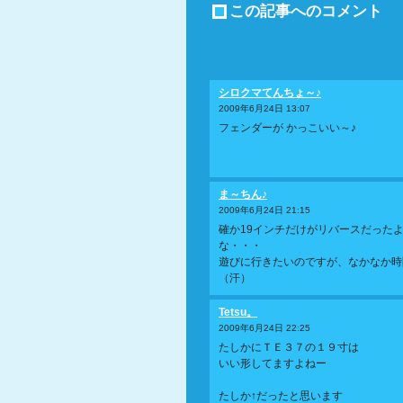
この記事へのコメント
シロクマてんちょ～♪
2009年6月24日 13:07
フェンダーが かっこいい～♪
ま～ちん♪
2009年6月24日 21:15
確か19インチだけがリバースだった
な・・・
遊びに行きたいのですが、なかなか時
（汗）
Tetsu。
2009年6月24日 22:25
たしかにＴＥ３７の１９寸は
いい形してますよねー
たしか↑だったと思います