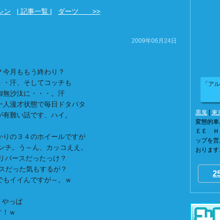
シン
| 記事一覧 |
ダーツ >>
2009年06月24日
？今月ももう終わり？
・・汗、そしてコッチも
「アル
御無沙汰に・・・。汗
一人漫才状態で毎日ドタバタ
黒鬼
[
東
が有難い話です、ハイ。
変態的車
ＥＥ Ｈ
かりの３４のホイールですが
ップを営
インチ。う～ん、カッコええ。
おります。
てリバースだったっけ？
ースだった気もするが？
2
でもイイんですが～。ｗ
、やっぱ
す！ｗ