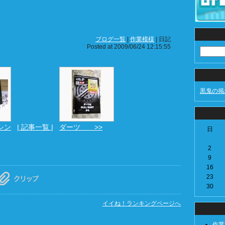
ブログ一覧
|
作業模様
| 日記
Posted at 2009/06/24 12:15:55
黒鬼の掲
シン
| 記事一覧 |
ダーツ >>
日
2
9
16
23
30
イイね！ランキングページへ
作業模