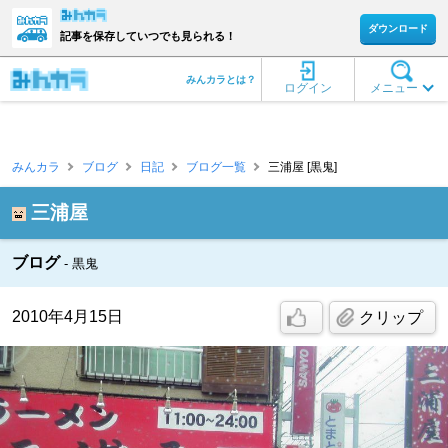
ダウンロード
記事を保存していつでも見られる！
みんカラとは？
ログイン
メニュー
みんカラ
ブログ
日記
ブログ一覧
三浦屋 [黒鬼]
三浦屋
ブログ
黒鬼
2010年4月15日
クリップ