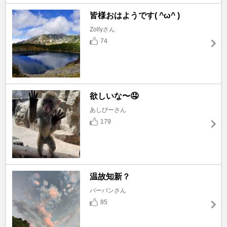
皆様おはようです( ^ω^ )
Zollyさん
74
欲しいな〜🤤
あしぴーさん
179
温故知新？
バーバンさん
85