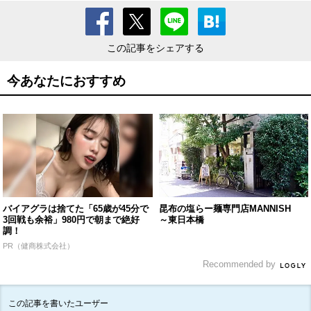
この記事をシェアする
今あなたにおすすめ
バイアグラは捨てた「65歳が45分で
昆布の塩らー麺専門店MANNISH
3回戦も余裕」980円で朝まで絶好
～東日本橋
調！
PR（健商株式会社）
Recommended by
この記事を書いたユーザー