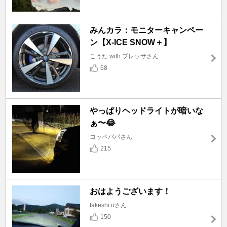
みんカラ：モニターキャンペー
ン【X-ICE SNOW＋】
こうた with プレッサさん
68
やっぱりヘッドライトが暗いな
ぁ〜😂
コッペパパさん
215
おはようございます！
takeshi.oさん
150