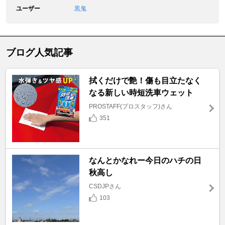
ユーザー
黒鬼
ブログ人気記事
拭くだけで艶！傷も目立たなく
なる新しい時短洗車ウェット
PROSTAFF(プロスタッフ)さん
351
なんとかなれー今日のハチの日
秋高し
CSDJPさん
103