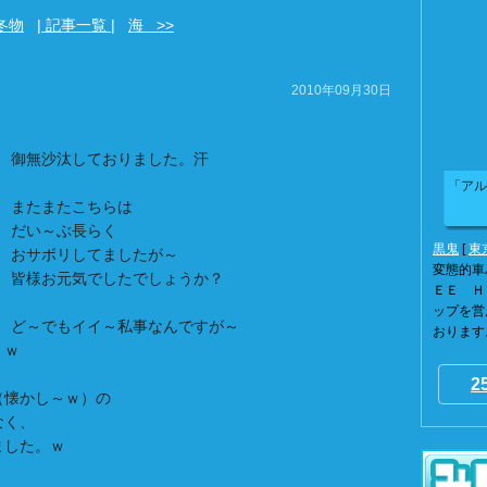
 冬物
| 記事一覧 |
海 >>
2010年09月30日
御無沙汰しておりました。汗
「アル
またまたこちらは
だい～ぶ長らく
黒鬼
[
東
おサボリしてましたが～
変態的車
皆様お元気でしたでしょうか？
ＥＥ Ｈ
ップを営
ど～でもイイ～私事なんですが～
おります。
。ｗ
2
（懐かし～ｗ）の
なく、
ました。ｗ