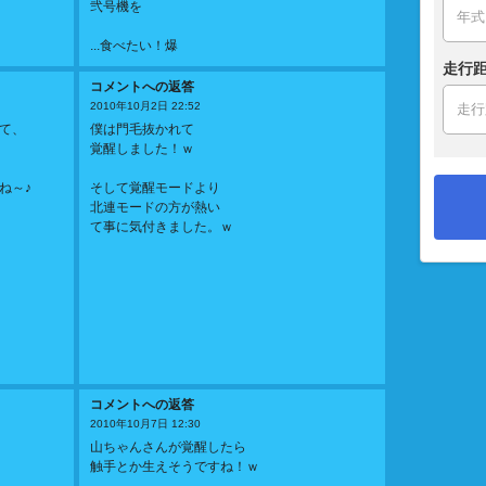
弐号機を
...食べたい！爆
走行距
コメントへの返答
2010年10月2日 22:52
て、
僕は門毛抜かれて
覚醒しました！ｗ
ね～♪
そして覚醒モードより
北連モードの方が熱い
て事に気付きました。ｗ
コメントへの返答
2010年10月7日 12:30
山ちゃんさんが覚醒したら
触手とか生えそうですね！ｗ