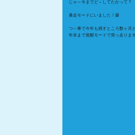
じゃ～今までど～してたかって？
暴走モードにいました！爆
つ～事で今年も残すところ数ヶ月
年末まで覚醒モードで突っ走りま