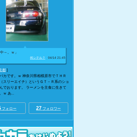
中～。ｗ」
何シテル？
04/14 21:45
京都
]
バカです。ｗ 神奈川県相模原市でＴＨＲ
（スリーエイチ）というＧＴ－Ｒ系のショ
んでおります。 ラーメンを主食に生きて
ｗ あ...
5
27
フォロー
フォロワー