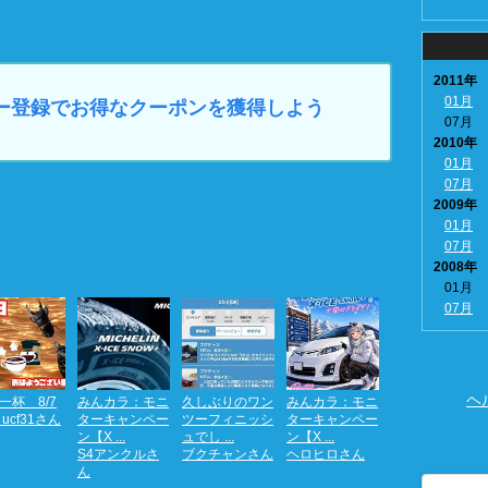
2011年
01月
マイカー登録でお得なクーポンを獲得しよう
07月
2010年
01月
07月
2009年
01月
07月
2008年
01月
07月
ヘ
一杯 8/7
みんカラ：モニ
久しぶりのワン
みんカラ：モニ
ucf31さん
ターキャンペー
ツーフィニッシ
ターキャンペー
ン【X ...
ュでし ...
ン【X ...
S4アンクルさ
ブクチャンさん
ヘロヒロさん
ん