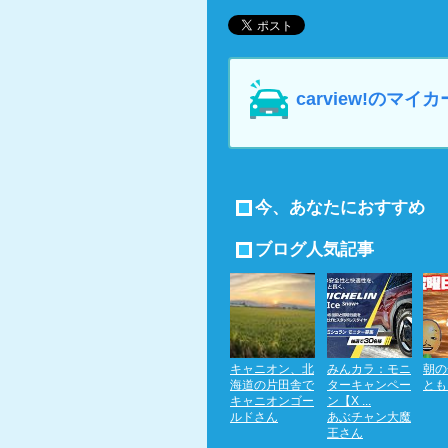
carview!の
今、あなたにおすすめ
ブログ人気記事
キャニオン、北
みんカラ：モニ
朝の
海道の片田舎で
ターキャンペー
とも 
キャニオンゴー
ン【X ...
ルドさん
あぶチャン大魔
王さん