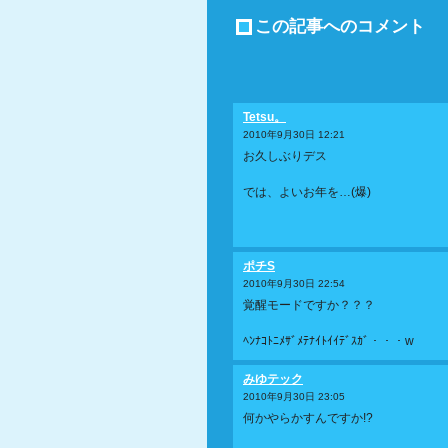
この記事へのコメント
Tetsu。
2010年9月30日 12:21
お久しぶりデス
では、よいお年を…(爆)
ポチS
2010年9月30日 22:54
覚醒モードですか？？？
ﾍﾝﾅｺﾄﾆﾒｻﾞﾒﾃﾅｲﾄｲｲﾃﾞｽｶﾞ・・・w
みゆテック
2010年9月30日 23:05
何かやらかすんですか!?