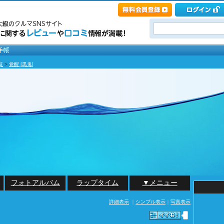
覧
>
覚醒 [黒鬼]
フォトアルバム
ラップタイム
▼メニュー
詳細表示
｜
シンプル表示
｜
写真表示