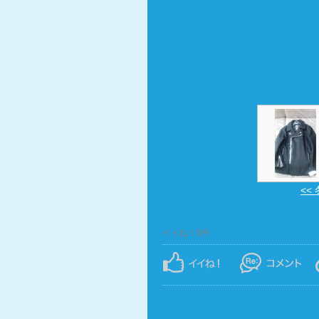
<<
イイね！0件