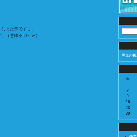
となった事ですし、
す。（意味不明～ｗ）
黒鬼の掲
日
2
9
16
23
30
作業模