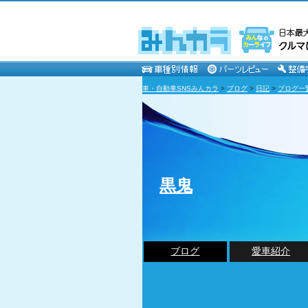
車・自動車SNSみんカラ
>
ブログ
>
日記
>
ブログ一
黒鬼
ブログ
愛車紹介