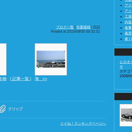
アクシ
アイテ
工場 (
内装 (
ブログ一覧
|
作業模様
| 日記
食事 (
Posted at 2010/09/30 00:32:51
風景 (
車 ( 
ヒロオ
チ
カテゴ
2008/06
 冬物
| 記事一覧 |
海 >>
イイね！ランキングページへ