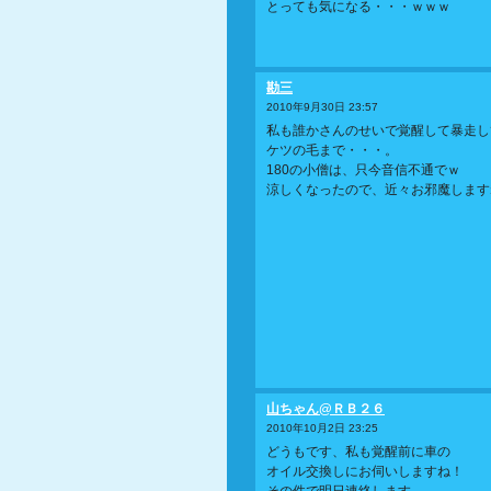
とっても気になる・・・ｗｗｗ
勘三
2010年9月30日 23:57
私も誰かさんのせいで覚醒して暴走し
ケツの毛まで・・・。
180の小僧は、只今音信不通でｗ
涼しくなったので、近々お邪魔します
山ちゃん@ＲＢ２６
2010年10月2日 23:25
どうもです、私も覚醒前に車の
オイル交換しにお伺いしますね！