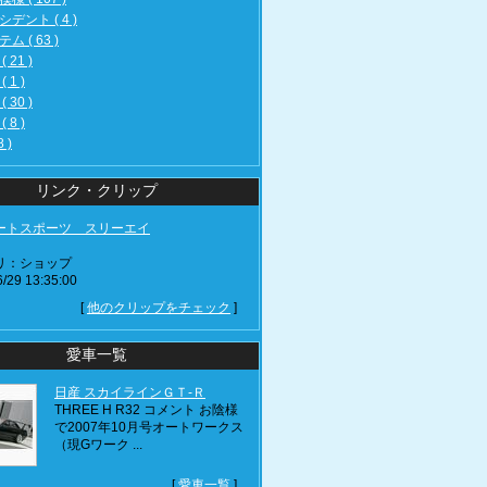
デント ( 4 )
ム ( 63 )
 21 )
 1 )
 30 )
 8 )
8 )
リンク・クリップ
ートスポーツ スリーエイ
リ：ショップ
/29 13:35:00
[
他のクリップをチェック
]
愛車一覧
日産 スカイラインＧＴ‐Ｒ
THREE H R32 コメント お陰様
で2007年10月号オートワークス
（現Gワーク ...
[
愛車一覧
]