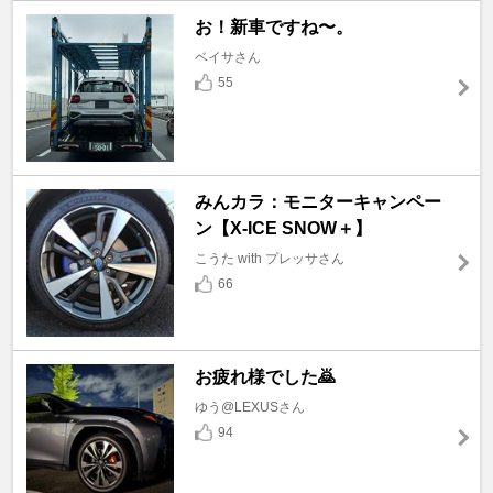
お！新車ですね〜。
ベイサさん
55
みんカラ：モニターキャンペー
ン【X-ICE SNOW＋】
こうた with プレッサさん
66
お疲れ様でした🙇
ゆう@LEXUSさん
94