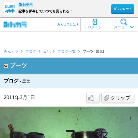
ダウンロード
記事を保存していつでも見られる！
みんカラとは？
ログイン
メニュー
みんカラ
ブログ
日記
ブログ一覧
ブーツ [黒鬼]
ブーツ
ブログ
黒鬼
2011年3月1日
クリップ