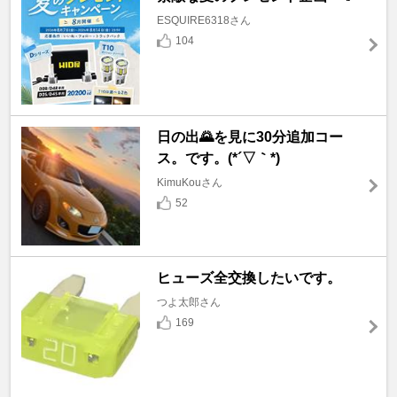
ESQUIRE6318さん
104
日の出🌄を見に30分追加コー
ス。です。(*´▽｀*)
KimuKouさん
52
ヒューズ全交換したいです。
つよ太郎さん
169