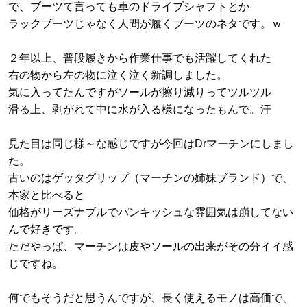
で、ブーツて言っても車のドライブシャフトとか
ラックブーツじゃなく人間が履くブーツのネタです。ｗ
２年以上、普段履きから作業仕事でも活躍してくれた
右の物から左の物に泣く泣く新調しました。
気に入ってたんですがソールが擦り減りってツルツル
滑る上、剥がれて中に水が入る様になったもんで。汗
見た目は同じ様～な感じですが今回はDrマーチンにしまし
た。
古いのはゲッタグリップ（マーチンの姉妹ブランド）で、
本家と比べると
価格がリーズナブルでパンキッシュな雰囲気は崩してない
んで好きです。
ただやっぱ、マーチンは皮やソールの出来がその分イイ感
じですね。
何でもそうだと思うんですが、長く使えるモノは高価で、