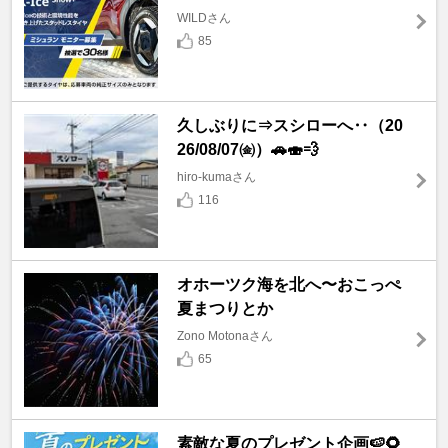
WILDさん
85
久しぶりに⇒スシローへ‥（20
26/08/07㈮）🚗🍣💨
hiro-kumaさん
116
オホーツク海を北へ〜おこっぺ
夏まつりとか
Zono Motonaさん
65
素敵な夏のプレゼント企画🍉🌻