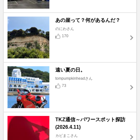
あの崖って？何があるんだ？
のにわさん
170
遠い夏の日。
tompumpkinheadさん
73
TKZ通信～パワースポット探訪
(2026.4.11)
カピまこさん