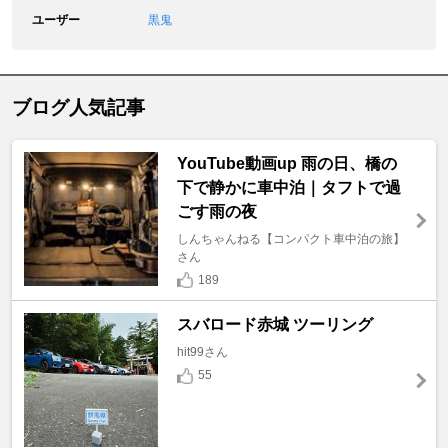
ユーザー
黒鬼
ブログ人気記事
YouTube動画up 雨の日、橋の
下で静かに車中泊｜タフトで過
ごす雨の夜
しんちゃんねる【コンパクト車中泊の旅】
さん
189
スバロード赤城 ツーリング
hit99さん
55