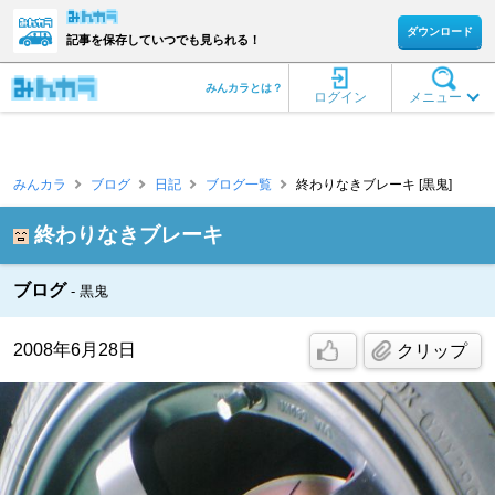
ダウンロード
記事を保存していつでも見られる！
みんカラとは？
ログイン
メニュー
みんカラ
ブログ
日記
ブログ一覧
終わりなきブレーキ [黒鬼]
終わりなきブレーキ
ブログ
黒鬼
2008年6月28日
クリップ