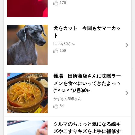
176
犬をカット 今回もサマーカッ
ト
happy80さん
159
麺場 田所商店さんに味噌ラー
メンを食べにいってきたよっヽ
(*＾ω＾*)ﾉ🍜💓✨
かずさん595さん
84
クルマのちょっと気になる線キ
ズやこすりキズを上手に補修す