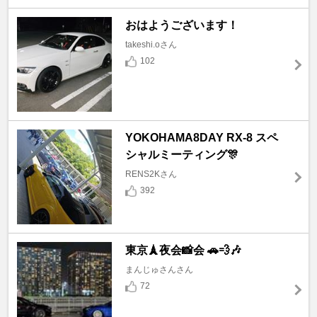
おはようございます！
takeshi.oさん
102
YOKOHAMA8DAY RX-8 スペ
シャルミーティング🎊
RENS2Kさん
392
東京🗼夜会📸会 🚗💨🎶
まんじゅさんさん
72