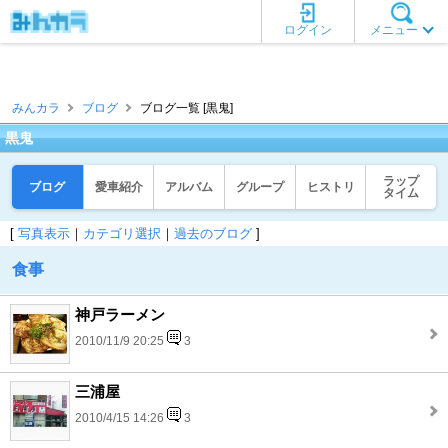
ログイン
メニュー
みんカラ
ブログ
ブログ一覧 [黒鬼]
黒鬼
ラップ
ブログ
愛車紹介
アルバム
グループ
ヒストリ
タイム
[
写真表示
｜
カテゴリ選択
｜
過去のブログ
]
食事
神戸ラーメン
2010/11/9 20:25
3
三浦屋
2010/4/15 14:26
3