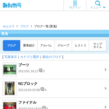
ログイン
メニュー
みんカラ
ブログ
ブログ一覧 [黒鬼]
黒鬼
ラップ
ブログ
愛車紹介
アルバム
グループ
ヒストリ
タイム
[
写真表示
｜
カテゴリ選択
｜
過去のブログ
]
ブーツ
2011/3/1 18:11
3
N1ブロック
2011/1/24 02:08
6
ファイナル
2010/12/16 18:53
5