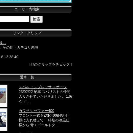
ユーザー内検索
リンク・クリップ
換。
：その他（カテゴリ未設
18 13:38:40
[
他のクリップをチェック
]
愛車一覧
スバル インプレッサ スポーツ
23/02/22 納車 スバリストの仲間
入りさせていただきました。 1.6i
-S ア ...
カワサキ ゼファー400
フロント一式をZXR400(H型)仕
様に入れ替えて 一時期の漆黒仕
様から 青＋ゴールドタ ...