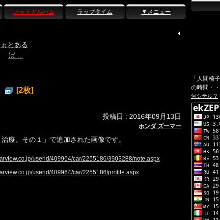
フォトアルバム
ラップタイム
▼メニュー
ふぉとある
ば ...
「人間椅
の時間・
[2枚]
何シテル？
投稿日 : 2016年09月13日
ホンダ ズーマー
 治療。その１」で追加された画像です。
.carview.co.jp/userid/409964/car/2255186/3903288/note.aspx
carview.co.jp/userid/409964/car/2255186/profile.aspx