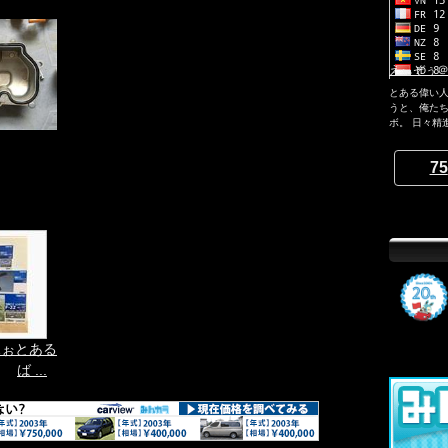
えぃぞぅ＠e
とある偉い
うと、俺たち
ボ。 日々精
75
ふぉとある
ば ...