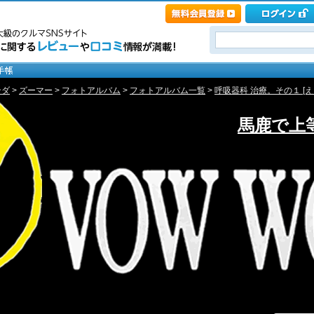
ンダ
>
ズーマー
>
フォトアルバム
>
フォトアルバム一覧
>
呼吸器科 治療。その１ [えぃ
馬鹿で上等～F