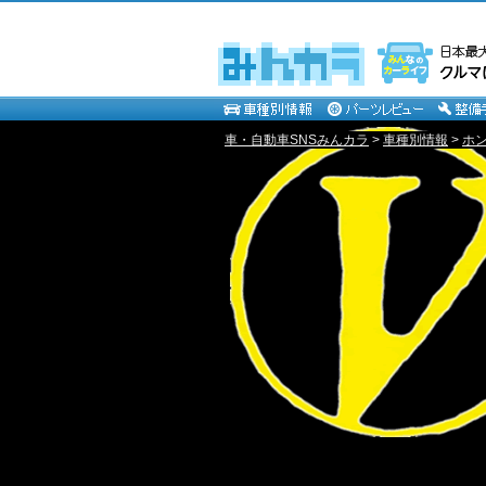
車・自動車SNSみんカラ
>
車種別情報
>
ホ