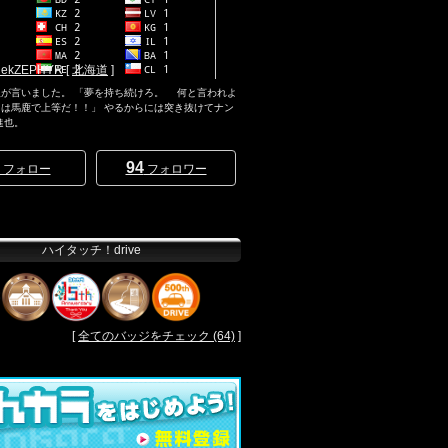
kZEPHYR
[
北海道
]
人が言いました。 「夢を持ち続けろ。 何と言われよ
は馬鹿で上等だ！！」 やるからには突き抜けてナン
進也。
94
フォロー
フォロワー
ハイタッチ！drive
[
全てのバッジをチェック (64)
]