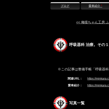
ブログ
愛車紹介
*
<< 俺様ちゃん工房 
呼吸器科 治療。その１
※この記事は整備手帳「呼吸器科
関連URL：
https://minkara
愛車紹介：
https://minkara.
写真一覧