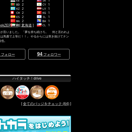
kZEPHYR
[
北海道
]
人が言いました。 「夢を持ち続けろ。 何と言われよ
は馬鹿で上等だ！！」 やるからには突き抜けてナン
進也。
94
フォロー
フォロワー
ハイタッチ！drive
[
全てのバッジをチェック (64)
]