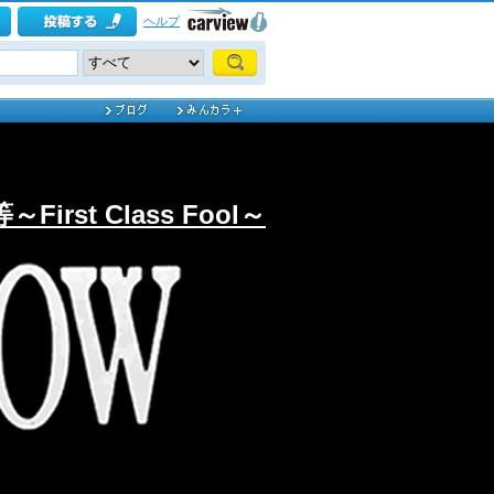
ヘルプ
irst Class Fool～