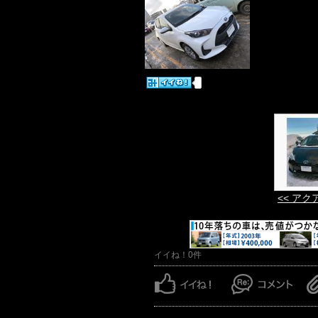
<< ア
イイね！0件