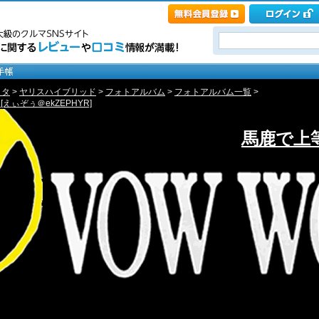
ヨタ
>
ヤリスハイブリッド
>
フォトアルバム
>
フォトアルバム一覧
>
えぃぞぅ＠ekZEPHYR]
馬鹿で上等～F