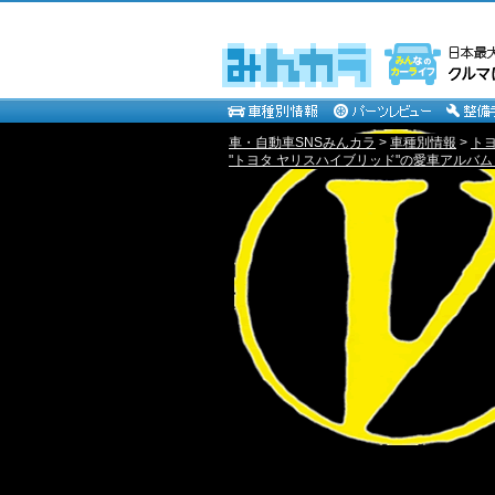
車・自動車SNSみんカラ
>
車種別情報
>
ト
"トヨタ ヤリスハイブリッド"の愛車アルバム [