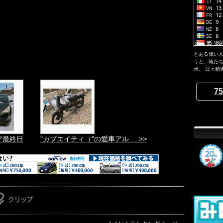
えぃぞぅ＠e
とある偉い
うと、俺たち
ボ。 日々精
75
クア最終日
"カブエイティ（"の愛車アル ... >>