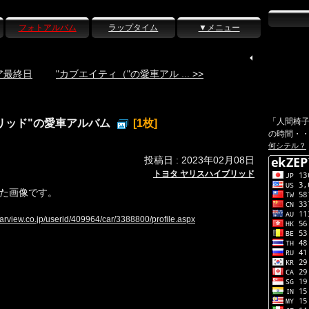
フォトアルバム
ラップタイム
▼メニュー
クア最終日
"カブエイティ（"の愛車アル ... >>
「人間椅
リッド"の愛車アルバム
[1枚]
の時間・
何シテル？
投稿日 : 2023年02月08日
トヨタ ヤリスハイブリッド
た画像です。
carview.co.jp/userid/409964/car/3388800/profile.aspx