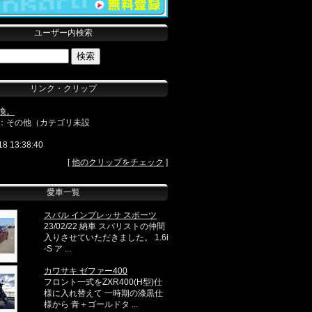
ユーザー内検索
リンク・クリップ
換。
：その他（カテゴリ未設
18 13:38:40
[
他のクリップをチェック
]
愛車一覧
スバル インプレッサ スポーツ
23/02/22 納車 スバリストの仲間
入りさせていただきました。 1.6i
-S ア ...
カワサキ ゼファー400
フロント一式をZXR400(H型)仕
様に入れ替えて 一時期の漆黒仕
様から 青＋ゴールドタ ...