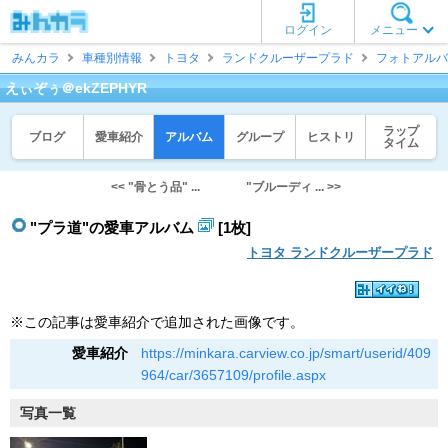
ログイン
メニュー
みんカラ
車種別情報
トヨタ
ランドクルーザープラド
フォトアルバ
えぃぞぅ＠ekZEPHYR
ラップ
ブログ
愛車紹介
アルバム
グループ
ヒストリ
タイム
<< "骨とう品" ...
"ブルーディ ... >>
"プラ道"の愛車アルバム
[1枚]
トヨタ ランドクルーザープラド
※この記事は愛車紹介で追加された画像です。
愛車紹介
https://minkara.carview.co.jp/smart/userid/409
964/car/3657109/profile.aspx
写真一覧