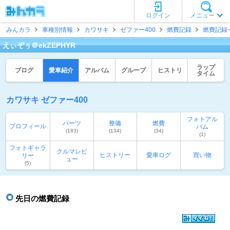
ログイン
メニュー
みんカラ
車種別情報
カワサキ
ゼファー400
燃費記録
燃費記録
えぃぞぅ＠ekZEPHYR
ラップ
ブログ
愛車紹介
アルバム
グループ
ヒストリ
タイム
カワサキ ゼファー400
フォトアル
パーツ
整備
燃費
プロフィール
バム
(183)
(134)
(34)
(1)
フォトギャラ
クルマレビ
ヒストリー
愛車ログ
買い物
リー
ュー
(5)
先日の燃費記録