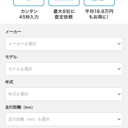
メーカー
モデル
年式
走行距離（km）