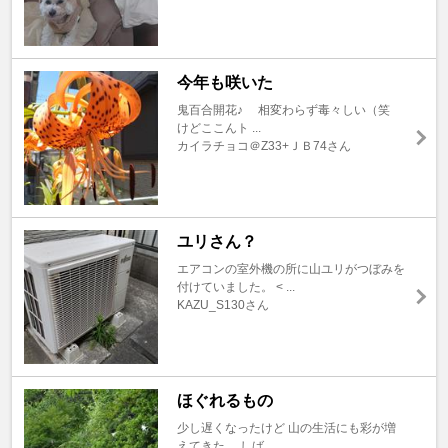
今年も咲いた
鬼百合開花♪ 相変わらず毒々しい（笑
けどここんト ...
カイラチョコ＠Z33+ＪＢ74さん
ユリさん？
エアコンの室外機の所に山ユリがつぼみを
付けていました。 < ...
KAZU_S130さん
ほぐれるもの
少し遅くなったけど 山の生活にも彩が増
えてきた。 しば ...