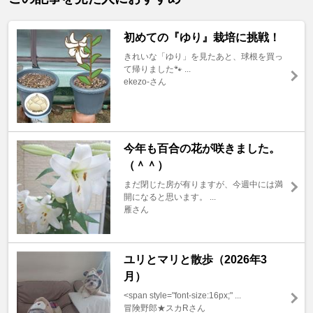
初めての『ゆり』栽培に挑戦！
きれいな「ゆり」を見たあと、球根を買っ
て帰りました🐾 ...
ekezo-さん
今年も百合の花が咲きました。
（＾＾）
まだ閉じた房が有りますが、今週中には満
開になると思います。 ...
雁さん
ユリとマリと散歩（2026年3
月）
<span style="font-size:16px;" ...
冒険野郎★スカRさん