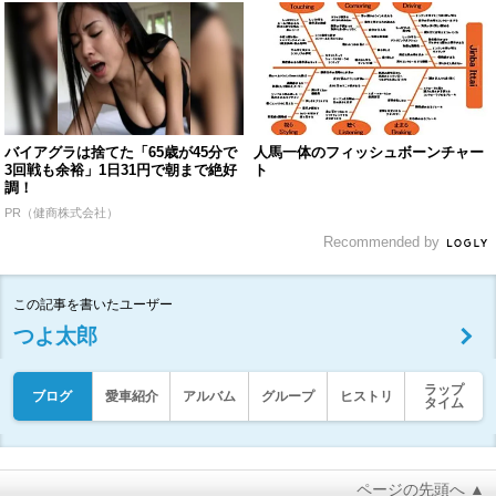
バイアグラは捨てた「65歳が45分で
人馬一体のフィッシュボーンチャー
3回戦も余裕」1日31円で朝まで絶好
ト
調！
PR（健商株式会社）
Recommended by
この記事を書いたユーザー
つよ太郎
ラップ
ブログ
愛車紹介
アルバム
グループ
ヒストリ
タイム
ページの先頭へ ▲