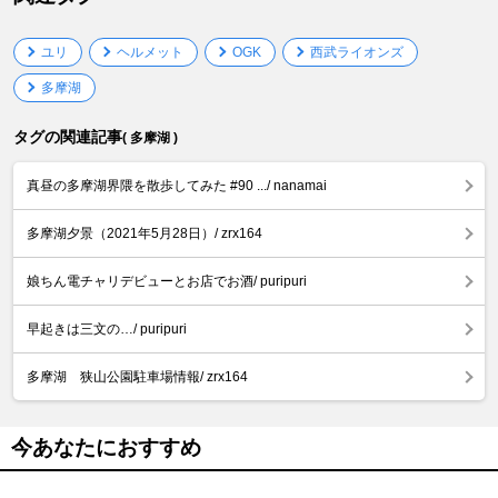
ユリ
ヘルメット
OGK
西武ライオンズ
多摩湖
タグの関連記事
( 多摩湖 )
真昼の多摩湖界隈を散歩してみた #90 .../ nanamai
多摩湖夕景（2021年5月28日）/ zrx164
娘ちん電チャリデビューとお店でお酒/ puripuri
早起きは三文の…/ puripuri
多摩湖 狭山公園駐車場情報/ zrx164
今あなたにおすすめ