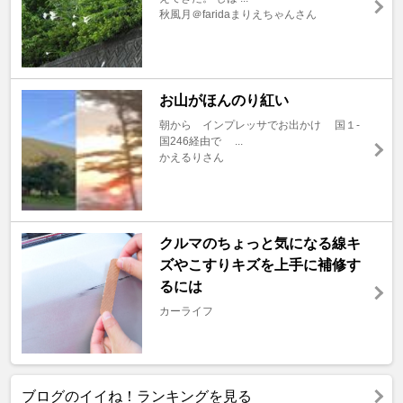
秋風月＠faridaまりえちゃんさん
お山がほんのり紅い
朝から インプレッサでお出かけ 国１-
国246経由で ...
かえるりさん
クルマのちょっと気になる線キ
ズやこすりキズを上手に補修す
るには
カーライフ
ブログのイイね！ランキングを見る