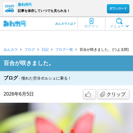
ダウンロード
記事を保存していつでも見られる！
みんカラとは？
ログイン
メニュー
みんカラ
ブログ
日記
ブログ一覧
百合が咲きました。 [つよ太郎]
百合が咲きました。
ブログ
憧れた空冷ポルシェに乗る！
2026年6月5日
クリップ