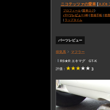
ニコテッツァの愛車
[
スズキ
プロフィール
(
愛車ログ
)
パーツレビュー (4)
|
整備手帳
|
燃
|
ラップタイム
パーツレビュー
排気系
マフラー
RS★R エキマグ GT-K
評価：
3