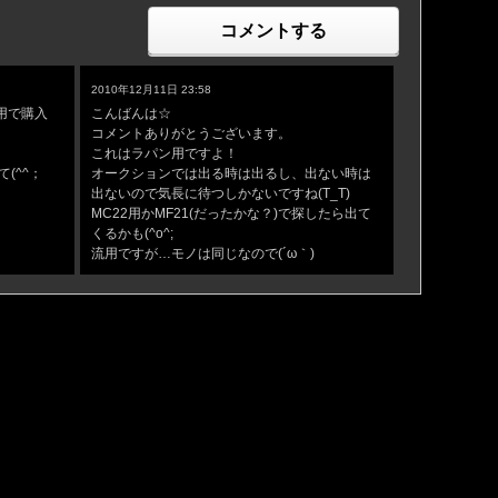
コメントする
コメントへの返答
2010年12月11日 23:58
ン用で購入
こんばんは☆
コメントありがとうございます。
これはラパン用ですよ！
(^^；
オークションでは出る時は出るし、出ない時は
出ないので気長に待つしかないですね(T_T)
MC22用かMF21(だったかな？)で探したら出て
くるかも(^o^;
流用ですが…モノは同じなので(´ω｀)