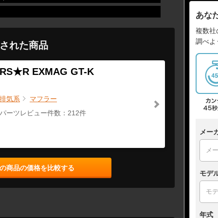
あな
複数社
調べよ
された商品
RS★R EXMAG GT-K
排気系
マフラー
パーツレビュー件数：212件
メー
の商品の価格を比較する
モデ
年式