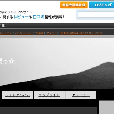
ルトラパン
>
パーツレビュー
>
排気系
>
マフラー
>
RS★R EXMAG GT-K [ニコテッツァ]
喫っ☆
フォトアルバム
ラップタイム
▼メニュー