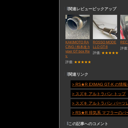
関連レビューピックアップ
KAKIMOTO RA
ROSSO MODE
REC
CING / 柿本改 h
LLO GT-8
評価
yper GT box Re
評価:
★★★★★
v.
評価:
★★★★★
関連リンク
> RS★R EXMAG GT-K の情
> スズキ アルトラパン トップ
> スズキ アルトラパン パーツ
> RS★R 排気系 マフラーの
この記事へのコメント