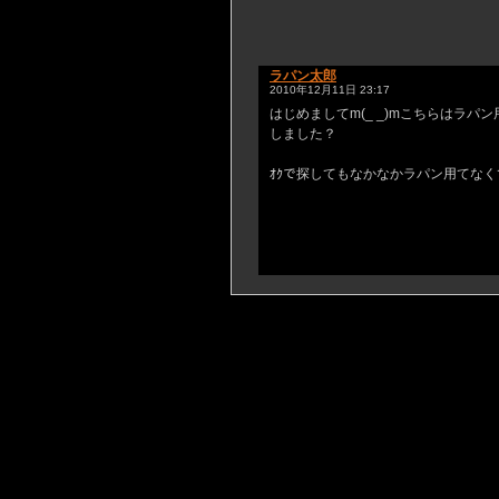
ラパン太郎
2010年12月11日 23:17
はじめましてm(_ _)mこちらはラパ
しました？
ｵｸで探してもなかなかラパン用てなくて