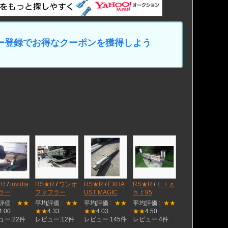
マイカー登録でお得なクーポンを獲得しよう
★R
/
invidia
RS★R
/
ワンオ
RS★R
/
EXHA
RS★R
/
Ｌｉｇ
ラー
フマフラー
UST MAGIC
ｈｔ95
評価 :
★★
平均評価 :
★★
平均評価 :
★★
平均評価 :
★★
4.00
★★
4.33
★★
4.03
★★
4.50
ュー:22件
レビュー:12件
レビュー:145件
レビュー:4件