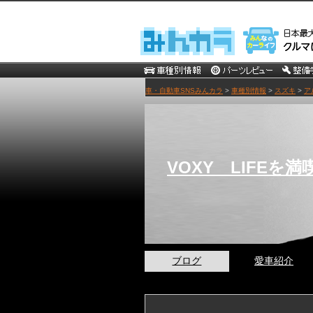
車・自動車SNSみんカラ
>
車種別情報
>
スズキ
>
ア
VOXY LIFEを満
ブログ
愛車紹介