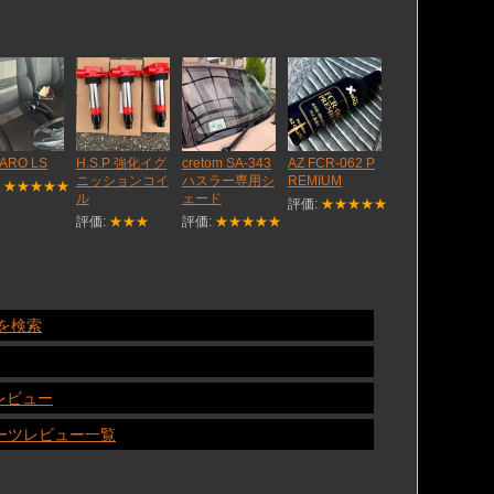
ARO LS
H.S.P 強化イグ
cretom SA-343
AZ FCR-062 P
ニッションコイ
ハスラー専用シ
REMIUM
:
★★★★★
ル
ェード
評価:
★★★★★
評価:
★★★
評価:
★★★★★
報を検索
レビュー
パーツレビュー一覧