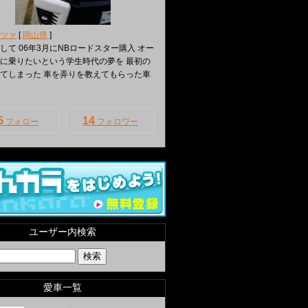
ツァ
[
岡山県
]
して 06年3月にNBロードスター購入 オー
に乗りたいという学生時代の夢を 最初の
てしまった 車を弄りを教えてもらった車
5
14
フォロー
フォロワー
ユーザー内検索
愛車一覧