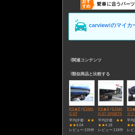
carview!の
関連コンテンツ
類似商品と比較する
RS★R
/
EXMA
RS★R
/
EXMA
RS
G GT
G GT SPORTS
マフ
平均評価 :
★★
平均評価 :
★★
平均
★★
4.04
★★
4.18
★★
レビュー:135件
レビュー:118件
レビ