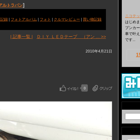
]
 アルトラパン
ニコテッ
費記録
|
フォトアルバム
|
フォト
|
クルマレビュー
|
買い物記録
はじめま
プンカー
車で叶え
| 記事一覧 |
ＤＩＹ ＬＥＤテープ （アン ... >>
です...
2010年4月21日
1
0