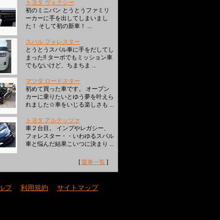
トヨタ ヴォクシー
初のミニバン とうとうファミリ
ーカーに手を出してしまいまし
た！ そして初の新車！ ...
スバル フォレスター
とうとうスバル車に手をだしてし
まった!! ターボでもミッション車
でもないけど、ちまちま ...
マツダ ロードスター
初めて買った車です。 オープン
カーに乗りたいとゆう夢を叶えら
れました☆車をいじる楽しさも ...
トヨタ アルテッツァ
車２台目。 インプやレガシー、
フォレスター・・いわゆるスバル
車と悩んだ結果こいつに決まり ...
[
愛車一覧
]
ルプ
｜
利用規約
｜
サイトマップ