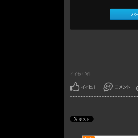
パ
イイね！0件