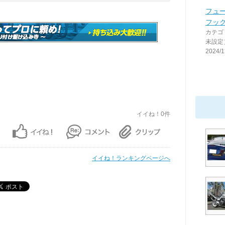
フュ
フッ
カテゴ
未設定
2024/1
イイね！0件
イイね！ランキングページへ