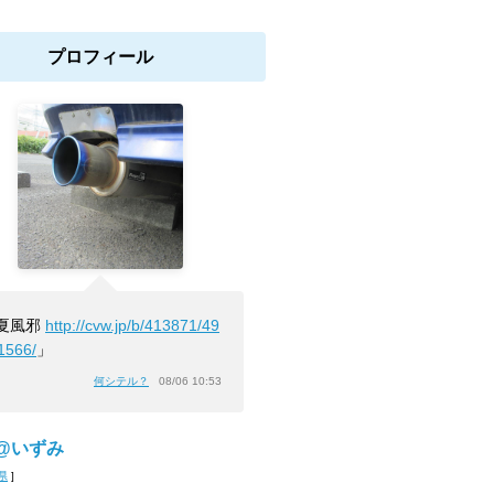
プロフィール
夏風邪
http://cvw.jp/b/413871/49
1566/
」
何シテル？
08/06 10:53
9@いずみ
県
]