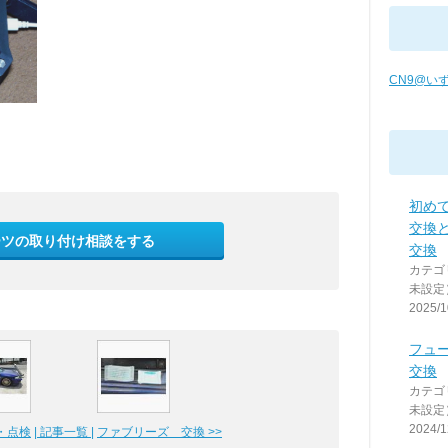
CN9@い
初め
交換
ーツの取り付け相談をする
交換
カテゴ
未設定
2025/1
フュ
交換
カテゴ
未設定
2024/1
・点検
| 記事一覧 |
ファブリーズ 交換 >>