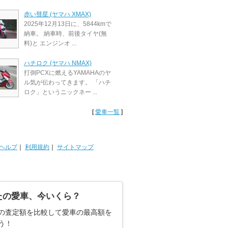
赤い彗星 (ヤマハ XMAX)
2025年12月13日に、5844kmで
納車。 納車時、前後タイヤ(無
料)と エンジンオ ...
ハチロク (ヤマハ NMAX)
打倒PCXに燃えるYAMAHAのヤ
ル気が伝わってきます。 「ハチ
ロク」というニックネー ...
[
愛車一覧
]
ヘルプ
｜
利用規約
｜
サイトマップ
たの愛車、今いくら？
の査定額を比較して愛車の最高額を
う！