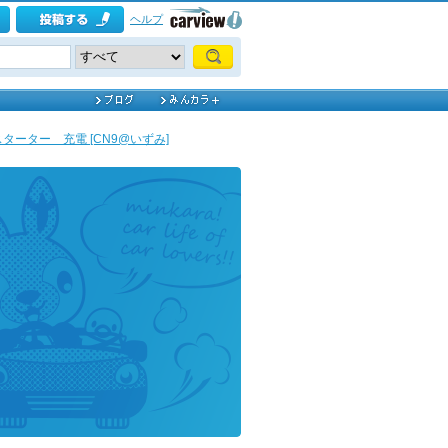
ヘルプ
ターター 充電 [CN9@いずみ]