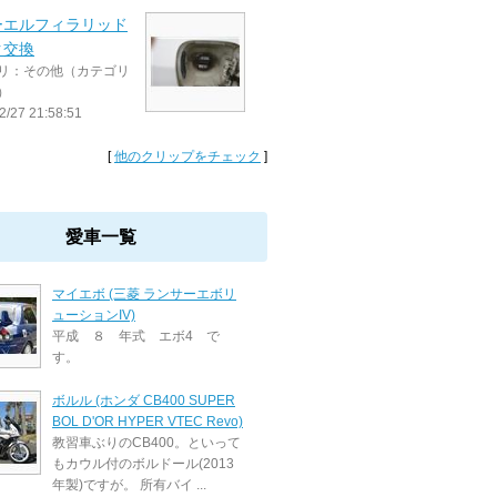
ーエルフィラリッド
ク交換
リ：その他（カテゴリ
）
2/27 21:58:51
[
他のクリップをチェック
]
愛車一覧
マイエボ (三菱 ランサーエボリ
ューションIV)
平成 ８ 年式 エボ4 で
す。
ボルル (ホンダ CB400 SUPER
BOL D'OR HYPER VTEC Revo)
教習車ぶりのCB400。といって
もカウル付のボルドール(2013
年製)ですが。 所有バイ ...