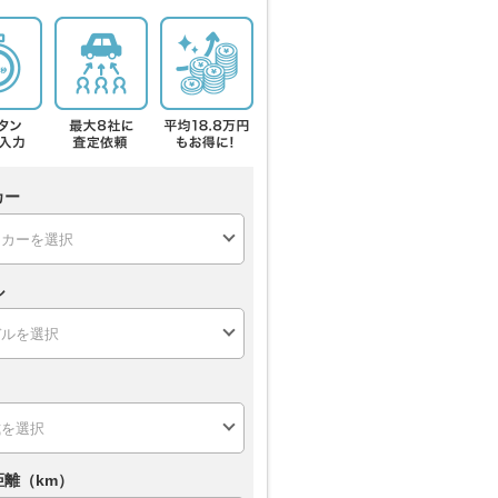
カー
ル
距離（km）