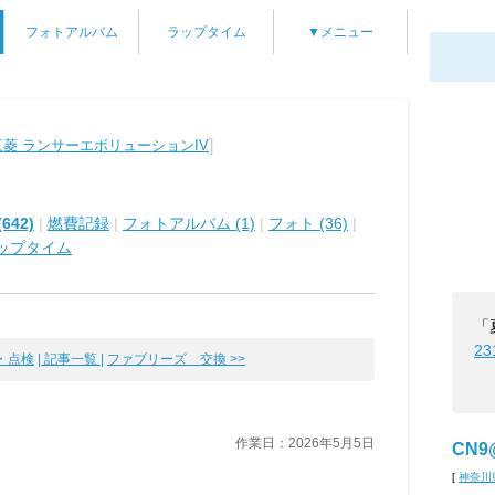
フォトアルバム
ラップタイム
▼メニュー
]
三菱 ランサーエボリューションIV
642)
|
燃費記録
|
フォトアルバム (1)
|
フォト (36)
|
ップタイム
「
23
・点検
| 記事一覧 |
ファブリーズ 交換 >>
作業日：2026年5月5日
CN
[
神奈川