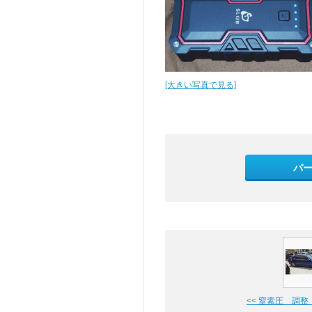
[大きい写真で見る]
パ
<< 窒素圧 調整