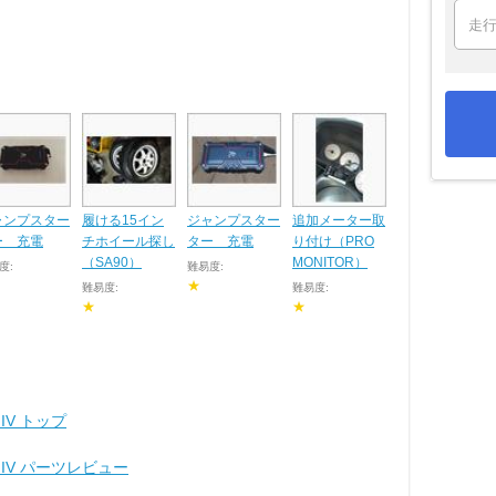
ャンプスター
履ける15イン
ジャンプスター
追加メーター取
ー 充電
チホイール探し
ター 充電
り付け（PRO
（SA90）
MONITOR）
度:
難易度:
★
難易度:
難易度:
★
★
IV トップ
IV パーツレビュー