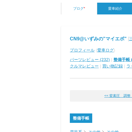
ブログ
*
愛車紹介
CN9@いずみの"マイエボ"
[
プロフィール
(
愛車ログ
)
パーツレビュー (232)
|
整備手帳 (
クルマレビュー
|
買い物記録
|
ラ
<< 窒素圧 調整
整備手帳