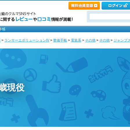
菱
>
ランサーエボリューションIV
>
整備手帳
>
電装系
>
その他
>
その他
>
ジャンプス
0歳現役