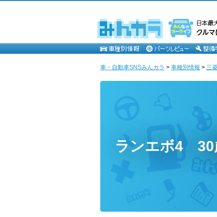
車・自動車SNSみんカラ
>
車種別情報
>
三
ランエボ4 3