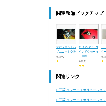
関連整備ピックアップ
左右フロントハ
右リアパワーウ
ジ
ブユニット交換
インドウモータ
タ
ー修理
難易度:
難易
★
★
難易度:
★★
関連リンク
> 三菱 ランサーエボリューション
> 三菱 ランサーエボリューション