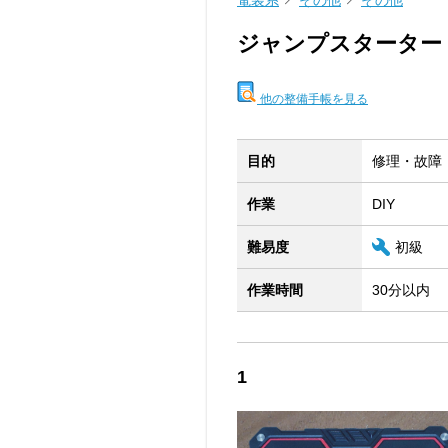
電装系
その他
その他
ジャンプスターター
他の整備手帳を見る
目的
修理・故障
作業
DIY
難易度
初級
作業時間
30分以内
1