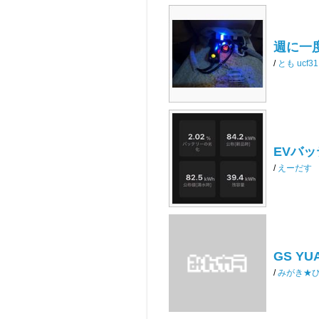
週に一
/
とも ucf31
EVバッ
/
えーだす
GS YUA
/
みがき★