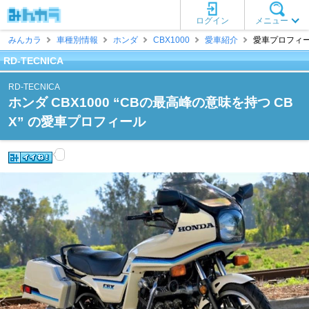
ログイン
メニュー
みんカラ
車種別情報
ホンダ
CBX1000
愛車紹介
愛車プロフィール 
RD-TECNICA
RD-TECNICA
ホンダ CBX1000 “CBの最高峰の意味を持つ CB
X” の愛車プロフィール