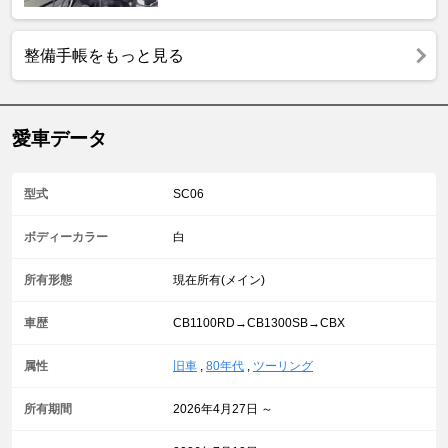
整備手帳をもっと見る
愛車データ
型式
SC06
ボディーカラー
白
所有形態
現在所有(メイン)
車歴
CB1100RD→CB1300SB→CBX
属性
旧車
,
80年代
,
ツーリング
所有期間
2026年4月27日 ～