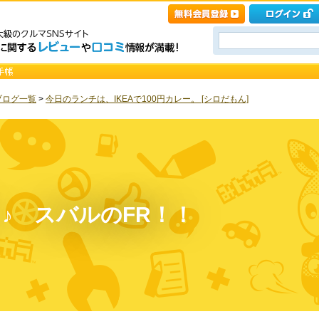
ブログ一覧
>
今日のランチは、IKEAで100円カレー。 [シロだもん]
～♪ スバルのFR！！