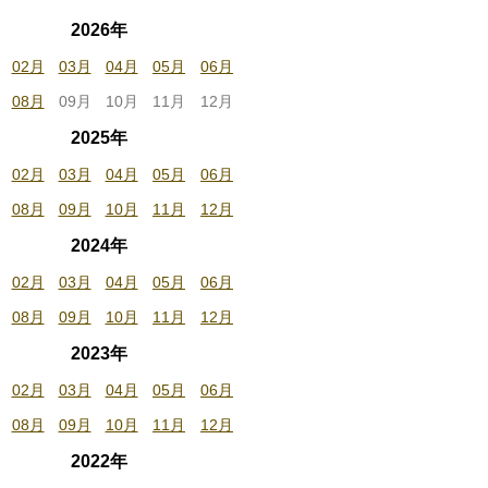
2026年
02月
03月
04月
05月
06月
08月
09月
10月
11月
12月
2025年
02月
03月
04月
05月
06月
08月
09月
10月
11月
12月
2024年
02月
03月
04月
05月
06月
08月
09月
10月
11月
12月
2023年
02月
03月
04月
05月
06月
08月
09月
10月
11月
12月
2022年