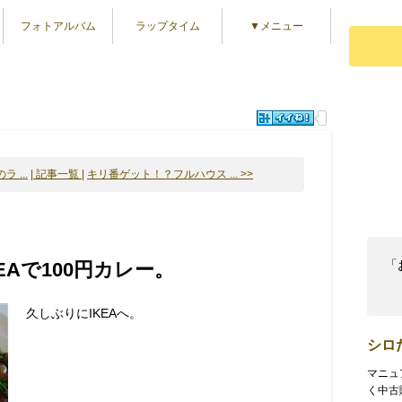
フォトアルバム
ラップタイム
▼メニュー
 ...
| 記事一覧 |
キリ番ゲット！？フルハウス ... >>
「
EAで100円カレー。
久しぶりにIKEAへ。
シロ
マニュ
く中古