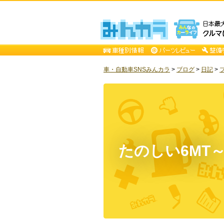
車・自動車SNSみんカラ
>
ブログ
>
日記
>
たのしい6MT