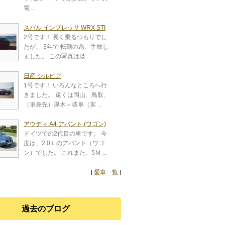
電 ...
スバル インプレッサ WRX STI
2号です！ 長く乗るつもりでし
たが、 3年で 転勤の為、手放し
ました。 この写真は淡 ...
日産 シルビア
1号です！ いろんなところへ行
きました。 遠くは岡山、鳥取、
（単身先）厚木⇔岐阜（実 ...
アウディ A4 アバント (ワゴン)
ドイツでの2代目の車です。 今
度は、2.0Ｌのアバント（ワゴ
ン）でした。 これまた、5Ｍ ...
[
愛車一覧
]
過去のブログ