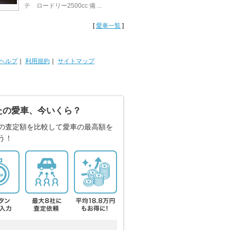
テ ロードリー2500cc 備 ...
[
愛車一覧
]
ヘルプ
｜
利用規約
｜
サイトマップ
たの愛車、今いくら？
の査定額を比較して愛車の最高額を
う！