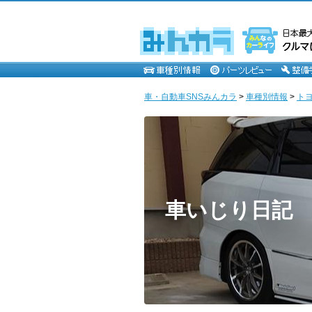
車・自動車SNSみんカラ
>
車種別情報
>
ト
車いじり日記