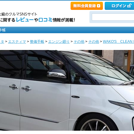
ヨタ
>
エスティマ
>
整備手帳
>
エンジン廻り
>
その他
>
その他
>
WAKO'S CLEAN 