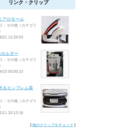
リンク・クリップ
エアロモール
リ：その他（カテゴリ
）
6/21 12:26:03
ホホルダー
リ：その他（カテゴリ
）
4/15 05:00:23
 光るエンブレム装
リ：その他（カテゴリ
）
1/11 20:13:18
[
他のクリップをチェック
]