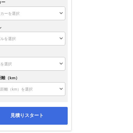
カー
ル
距離（km）
見積りスタート