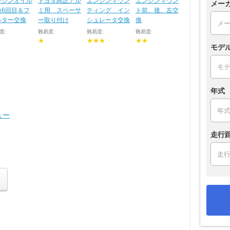
ンジンオイル
トヨタ純正アル
エンジンマウン
エンジンマウン
メー
換6回目＆フ
ミ用 スペーサ
ティング イン
ト前、後、左交
ルター交換
ー取り付け
シュレータ交換
換
度:
難易度:
難易度:
難易度:
★
★★★
★★
モデ
年式
ュー
走行