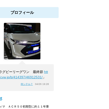
プロフィール
ラグビーリーグワン 最終節
htt
//cvw.jp/b/414397/46912531/
」
何シテル？
04/26 19:28
郎
ィマ ＡＣＲ５０初期型に約１１年乗