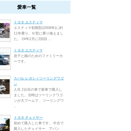
愛車一覧
トヨタ エスティマ
エスティマ初期型(2008年)に約
11年乗り、Ⅳ型に乗り換えまし
た。 24年2月に2回目 ...
トヨタ エスティマ
息子と娘のためのファミリーカ
ーです。
スバル レガシィツーリングワゴ
ン
人生 2台目の車で新車で購入し
ました。当時はツーリンクワゴ
ンが大ブームで 、ツーリングワ
...
トヨタ チェイサー
初めて購入した車です。 中古で
購入したチェイサー アバン