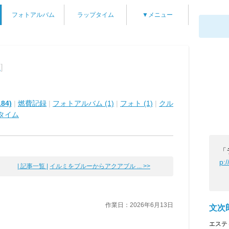
フォトアルバム
ラップタイム
▼メニュー
]
マ
84)
|
燃費記録
|
フォトアルバム (1)
|
フォト (1)
|
クル
タイム
「
p:
| 記事一覧 |
イルミをブルーからアクアブル ... >>
作業日：2026年6月13日
文次
エステ