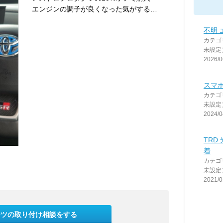
エンジンの調子が良くなった気がする…
不明 
カテゴ
未設定
2026/0
スマ
カテゴ
未設定
2024/0
TRD
着
カテゴ
未設定
2021/0
ーツの取り付け相談をする