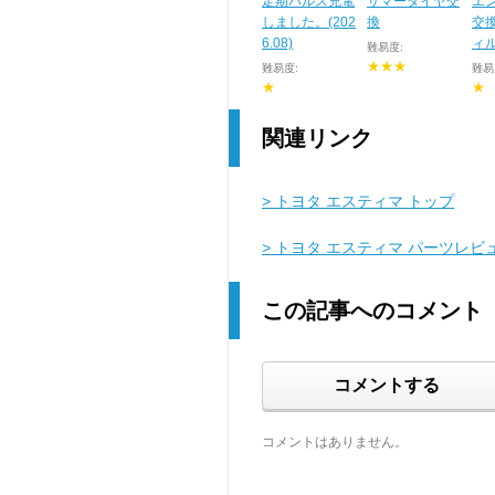
定期パルス充電
サマータイヤ交
エ
しました。(202
換
交
6.08)
ィ
難易度:
★★★
難易度:
難易
★
★
関連リンク
> トヨタ エスティマ トップ
> トヨタ エスティマ パーツレビ
この記事へのコメント
コメントする
コメントはありません。