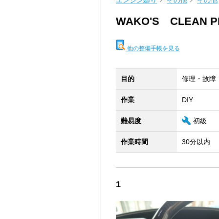
エンジン廻り
その他
その他
WAKO'S CLEAN P
他の整備手帳を見る
目的
修理・故障
作業
DIY
難易度
初級
作業時間
30分以内
1