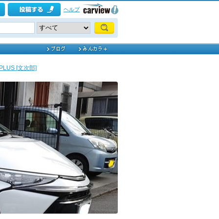
ヘルプ
PLUS [文次郎]