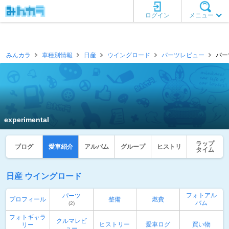
ログイン
メニュー
みんカラ
車種別情報
日産
ウイングロード
パーツレビュー
パーツ
experimental
ラップ
ブログ
愛車紹介
アルバム
グループ
ヒストリ
タイム
日産 ウイングロード
フォトアル
パーツ
プロフィール
整備
燃費
バム
(2)
フォトギャラ
クルマレビ
ヒストリー
愛車ログ
買い物
リー
ュー