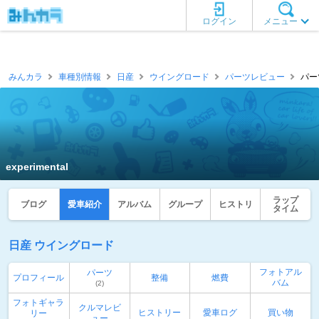
ログイン
メニュー
みんカラ
車種別情報
日産
ウイングロード
パーツレビュー
パーツ
experimental
ラップ
ブログ
愛車紹介
アルバム
グループ
ヒストリ
タイム
日産 ウイングロード
フォトアル
パーツ
プロフィール
整備
燃費
バム
(2)
フォトギャラ
クルマレビ
ヒストリー
愛車ログ
買い物
リー
ュー