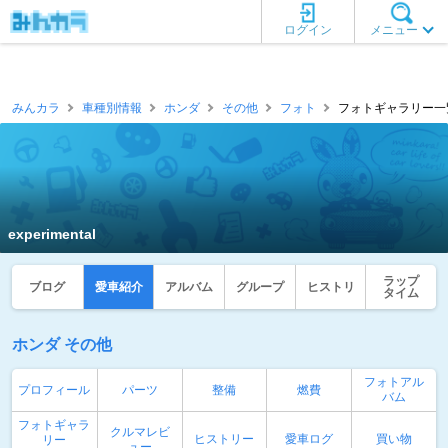
ログイン
メニュー
みんカラ
車種別情報
ホンダ
その他
フォト
フォトギャラリー一覧 [e
experimental
ラップ
ブログ
愛車紹介
アルバム
グループ
ヒストリ
タイム
ホンダ その他
フォトアル
プロフィール
パーツ
整備
燃費
バム
フォトギャラ
クルマレビ
ヒストリー
愛車ログ
買い物
リー
ュー