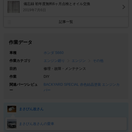
備忘録 初年度無料6ヶ月点検とオイル交換
2019年7月6日
記事一覧
作業データ
車種
ホンダ S660
作業カテゴリ
エンジン廻り
エンジン
その他
目的
修理・故障・メンテナンス
作業
DIY
関連パーツレビュ
BACKYARD SPECIAL 赤色結晶塗装 エンジンカ
ー
バー
まさびん改さん
まさびん改さんの愛車