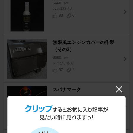
S660
[JW]
oyaji123さん
83
0
無限風エンジンカバーの作製
（その2）
S660
[JW]
レイびぃさん
57
2
スパナマーク
S660
[JW]
akazosanさん
25
14