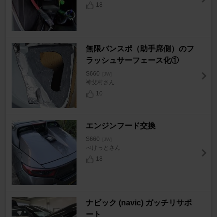
18
無限バンスポ（助手席側）のフ
ラッシュサーフェース化①
S660
[JW]
神父村さん
10
エンジンフード交換
S660
[JW]
べけっとさん
18
ナビック (navic) ガッチリサポ
ート