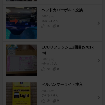
ヘッドカバーボルト交換
S660
[JW]
まめちょさん
15
0
ECUリフラッシュ2回目(5781k
m)
S660
[JW]
rebitaroさん
20
0
ベルハンマーライト注入
S660
[JW]
まめちょさん
16
0