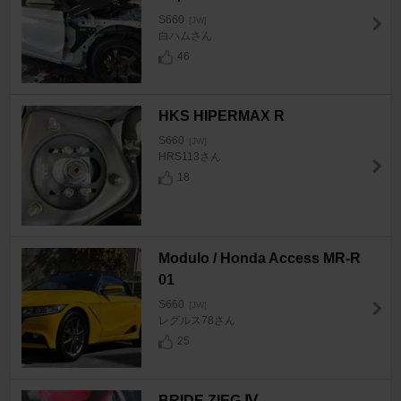
S660
[JW]
白ハムさん
46
HKS HIPERMAX R
S660
[JW]
HRS113さん
18
Modulo / Honda Access MR-R
01
S660
[JW]
レグルス78さん
25
BRIDE ZIEG Ⅳ