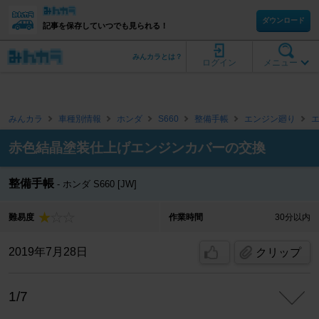
ダウンロード
記事を保存していつでも見られる！
みんカラとは？
ログイン
メニュー
みんカラ
車種別情報
ホンダ
S660
整備手帳
エンジン廻り
赤色結晶塗装仕上げエンジンカバーの交換
整備手帳
ホンダ S660 [JW]
難易度
作業時間
30分以内
2019年7月28日
クリップ
1/7