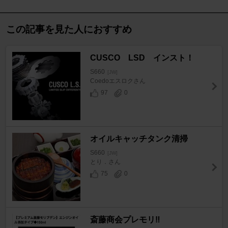
この記事を見た人におすすめ
CUSCO LSD インスト！
S660
[JW]
Coedoエスロクさん
97
0
オイルキャッチタンク清掃
S660
[JW]
とり．さん
75
0
斎藤商会プレモリ‼️