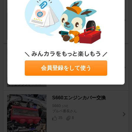
エンブレム作ってみました
S660
[JW]
MaSaYa☆082さん
77
3
エンジンオイル漏れ
S660
[JW]
3 1 0さん
会員登録をして使う
44
3
S660エンジンカバー交換
S660
[JW]
ブルベ番長さん
35
8