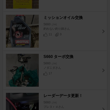
ミッションオイル交換
S660
[JW]
釣れない釣り師さん
11
0
S660 ターボ交換
S660
[JW]
ノダニダさん
17
レーダーデータ更新！
S660
[JW]
プレ３ｒｄさん