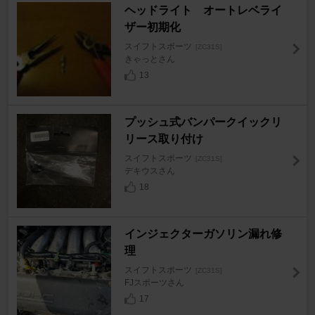
ヘッドライト オートレベライ
ザー初期化
スイフトスポーツ
[ZC31S]
きゃっとさん
13
プッシュ式バンパークイックリ
リース取り付け
スイフトスポーツ
[ZC31S]
デキウスさん
18
インジェクターガソリン漏れ修
理
スイフトスポーツ
[ZC31S]
FJスポーツさん
17