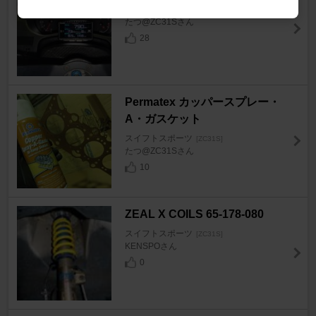
スイフトスポーツ
[ZC31S]
たつ@ZC31Sさん
28
Permatex カッパースプレー・
A・ガスケット
スイフトスポーツ
[ZC31S]
たつ@ZC31Sさん
10
ZEAL X COILS 65-178-080
スイフトスポーツ
[ZC31S]
KENSPOさん
0