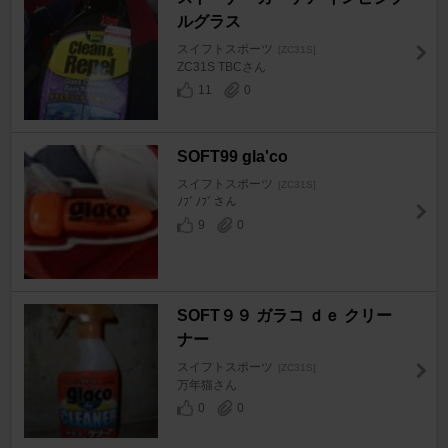
ルグラス
スイフトスポーツ
[ZC31S]
ZC31S TBCさん
11
0
SOFT99 gla'co
スイフトスポーツ
[ZC31S]
ﾉﾌﾞﾉﾌﾞさん
9
0
SOFT９９ ガラコ ｄｅ クリー
ナー
スイフトスポーツ
[ZC31S]
万年猫さん
0
0