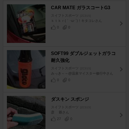
CAR MATE ガラスコートG3
スイフトスポーツ
[ZC31S]
ｋｔｋｒ(｀･ω･´)！キタコレさん
0
0
SOFT99 ダブルジェットガラコ
耐久強化
スイフトスポーツ
[ZC31S]
みっき～～@温泉マイスター修行中さん
0
0
ダスキン スポンジ
スイフトスポーツ
[ZC31S]
彦 爺さん
27
0