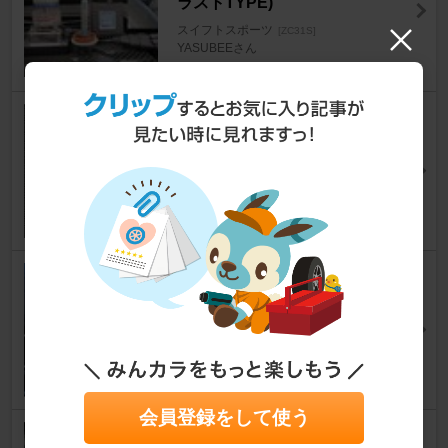
ラストTYPE)
スイフトスポーツ
[ZC31S]
YASUBEEさん
3
R's Racing Service / RRP RR
P ECU書き換え
スイフトスポーツ
[ZC31S]
エボコさん
20
FUJITSUBO AUTHORIZE A-R
M
スイフトスポーツ
[ZC31S]
ばらおさんさん
22
会員登録をして使う
Lufi X1