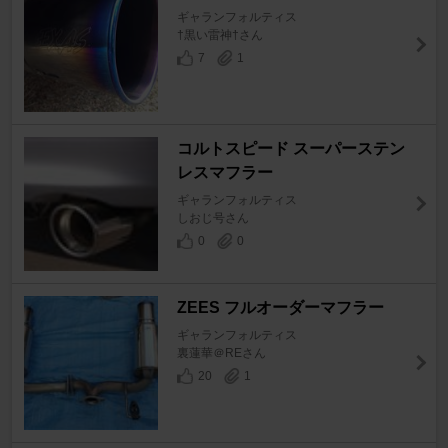
ギャランフォルティス
†黒い雷神†さん
7
1
コルトスピード スーパーステン
レスマフラー
ギャランフォルティス
しおじ号さん
0
0
ZEES フルオーダーマフラー
ギャランフォルティス
裏蓮華＠REさん
20
1