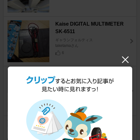
Kaise DIGITAL MULTIMETER
SK-6511
ギャランフォルティス
taketamaさん
6
SSR GTX02
ギャランフォルティス
sino Kさん
8
YR-Advance ABS 3連メーター
フード
ギャランフォルティス