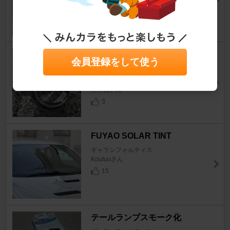
もやし_さん
7
三菱自動車(純正) マフラーガス
会員登録をして使う
ケット
ギャランフォルティス
ただ吉さん
3
FUYAO SOLAR TINT
ギャランフォルティス
Koutuuさん
15
テールランプスモーク化