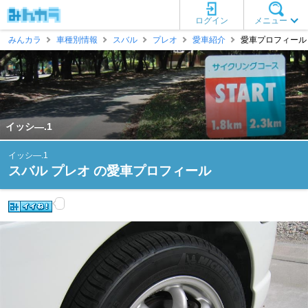
ログイン
メニュー
みんカラ
車種別情報
スバル
プレオ
愛車紹介
愛車プロフィール [
イッシ―.1
イッシ―.1
スバル プレオ の愛車プロフィール