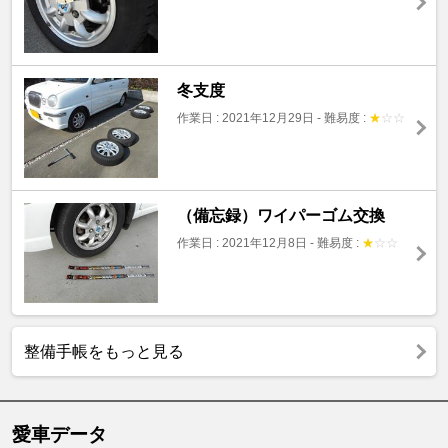
冬支度
作業日 : 2021年12月29日
-
難易度 :
★
☆
☆
（備忘録）ワイパーゴム交換
作業日 : 2021年12月8日
-
難易度 :
★
☆
☆
整備手帳をもっと見る
愛車データ